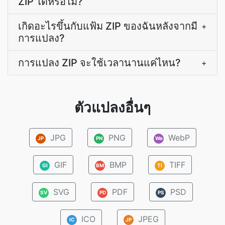
ZIP ได้หรือไม่?
เกิดอะไรขึ้นกับแฟ้ม ZIP ของฉันหลังจากมี
+
การแปลง?
การแปลง ZIP จะใช้เวลานานแค่ไหน?
+
ตัวแปลงอื่นๆ
JPG
PNG
WebP
JP
PN
We
GIF
BMP
TIFF
GI
BM
TI
SVG
PDF
PSD
SV
PD
PS
ICO
JPEG
IC
JP