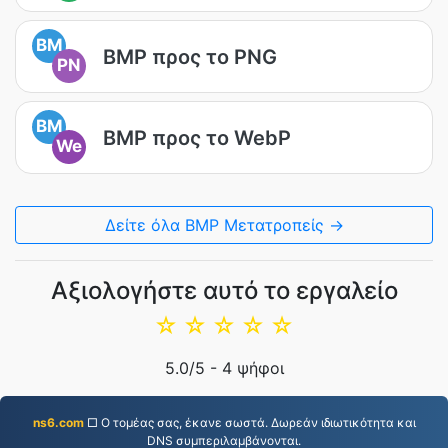
BM
BMP προς το PNG
PN
BM
BMP προς το WebP
We
Δείτε όλα BMP Μετατροπείς →
Αξιολογήστε αυτό το εργαλείο
☆
☆
☆
☆
☆
5.0
/5 -
4
ψήφοι
ns6.com
□ Ο τομέας σας, έκανε σωστά. Δωρεάν ιδιωτικότητα και
DNS συμπεριλαμβάνονται.