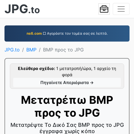
JPG
.to
ns6.com
□ Αγοράστε τον τομέα σας σε λεπτά.
JPG.to
BMP
BMP προς το JPG
Ελεύθερο σχέδιο:
1 μετατροπή/ώρα, 1 αρχείο τη
φορά
Πηγαίνετε Απεριόριστα →
Μετατρέπω BMP
προς το JPG
Μετατρέψτε Το Δικό Σας BMP προς το JPG
έγγραφα χωρίς κόπο