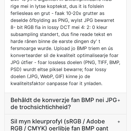
rige mei in lytse koptekst, dus it is folslein
ferliesleas en grut - faak 10-20x grutter as
deselde ôfbylding as PNG, wylst JPG bewarret
8- bit RGB fia in lossy DCT mei 4: 2: 0 kleur
subsampling standert, dus fine reade tekst en
harde rânen binne de earste dingen dy' t
fersmoarge wurde. Upload jo BMP triem en ús
konvertearder sil de kwaliteit optimalisearje foar
JPG útfier - foar lossless doelen (PNG, TIFF, BMP,
PSD) wurdt eltse piksel bewarre; foar lossy
doelen (JPG, WebP, GIF) kinne jo de
kwaliteitsfaktor oanpasse foar it ynladen.
Behâldt de konverzje fan BMP nei JPG
+
de trochsichtichheid?
Sil myn kleurprofyl (sRGB / Adobe
+
RGB / CMYK) oerlibje fan BMP oant