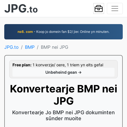
JPG
.to
ns6. com
- Koop jo domein fan $2/ jier. Online yn minuten.
JPG.to
BMP
BMP nei JPG
Free plan:
1 konverzje/ oere, 1 triem yn elts gefal
Unbeheind gean →
Konvertearje BMP nei
JPG
Konvertearje Jo BMP nei JPG dokuminten
sûnder muoite