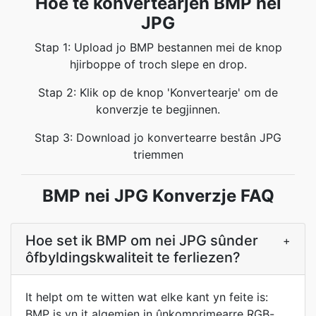
Hoe te konvertearjen BMP nei
JPG
Stap 1: Upload jo BMP bestannen mei de knop
hjirboppe of troch slepe en drop.
Stap 2: Klik op de knop 'Konvertearje' om de
konverzje te begjinnen.
Stap 3: Download jo konvertearre bestân JPG
triemmen
BMP nei JPG Konverzje FAQ
Hoe set ik BMP om nei JPG sûnder
+
ôfbyldingskwaliteit te ferliezen?
It helpt om te witten wat elke kant yn feite is:
BMP is yn it algemien in ûnkomprimearre RGB-