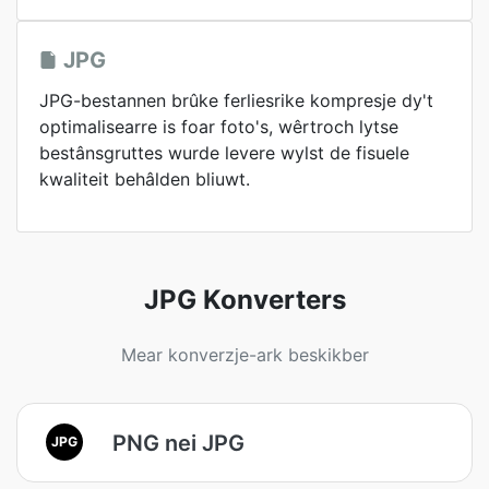
JPG
JPG-bestannen brûke ferliesrike kompresje dy't
optimalisearre is foar foto's, wêrtroch lytse
bestânsgruttes wurde levere wylst de fisuele
kwaliteit behâlden bliuwt.
JPG Konverters
Mear konverzje-ark beskikber
PNG nei JPG
JPG