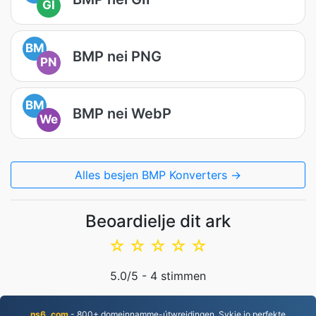
GI
BM
BMP nei PNG
PN
BM
BMP nei WebP
We
Alles besjen BMP Konverters →
Beoardielje dit ark
☆
☆
☆
☆
☆
5.0
/5 -
4
stimmen
ns6. com
- 800+ domeinnamme-útwreidingen. Sykje jo perfekte