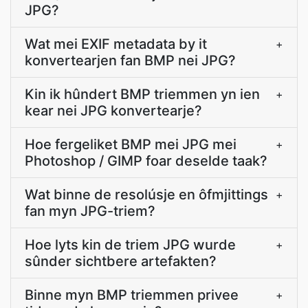
JPG?
Wat mei EXIF metadata by it
+
konvertearjen fan BMP nei JPG?
Kin ik hûndert BMP triemmen yn ien
+
kear nei JPG konvertearje?
Hoe fergeliket BMP mei JPG mei
+
Photoshop / GIMP foar deselde taak?
Wat binne de resolúsje en ôfmjittings
+
fan myn JPG-triem?
Hoe lyts kin de triem JPG wurde
+
sûnder sichtbere artefakten?
Binne myn BMP triemmen privee
+