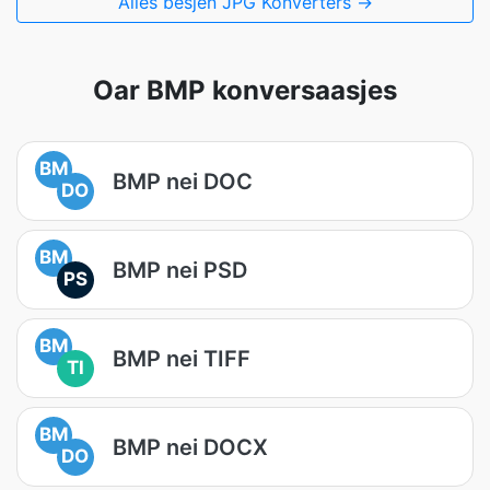
Alles besjen JPG Konverters →
Oar BMP konversaasjes
BM
BMP nei DOC
DO
BM
BMP nei PSD
PS
BM
BMP nei TIFF
TI
BM
BMP nei DOCX
DO