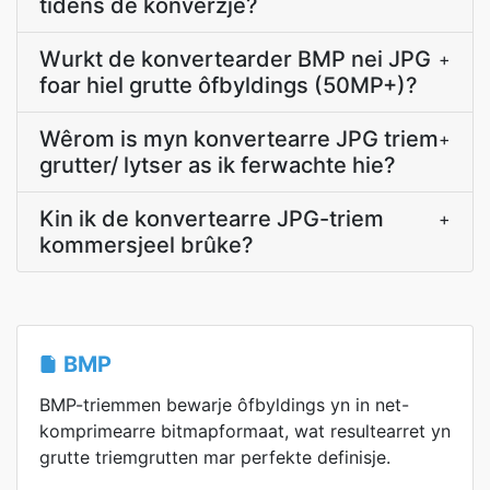
tidens de konverzje?
Wurkt de konvertearder BMP nei JPG
+
foar hiel grutte ôfbyldings (50MP+)?
Wêrom is myn konvertearre JPG triem
+
grutter/ lytser as ik ferwachte hie?
Kin ik de konvertearre JPG-triem
+
kommersjeel brûke?
BMP
BMP-triemmen bewarje ôfbyldings yn in net-
komprimearre bitmapformaat, wat resultearret yn
grutte triemgrutten mar perfekte definisje.