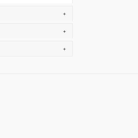
+
+
+