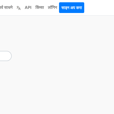
र्व साधने
API
किंमत
लॉगिन
साइन अप करा