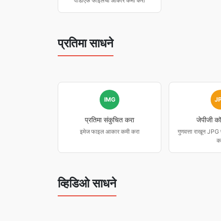
पीडीएफ फाइलचा आकार कमी करा
प्रतिमा साधने
IMG
J
प्रतिमा संकुचित करा
जेपीजी कॉम
इमेज फाइल आकार कमी करा
गुणवत्ता राखून JP
क
व्हिडिओ साधने