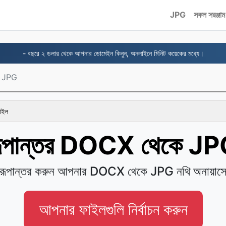
JPG
সকল সরঞ্জাম
- বছরে ২ ডলার থেকে আপনার ডোমেইন কিনুন, অনলাইনে মিনিট কয়েকের মধ্যে।
 JPG
ফাইল
ূপান্তর DOCX থেকে J
রূপান্তর করুন আপনার DOCX থেকে JPG নথি অনায়াস
আপনার ফাইলগুলি নির্বাচন করুন