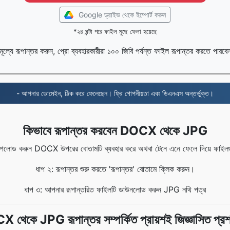
Google ড্রাইভ থেকে ইম্পোর্ট করুন
*২৪ ঘন্টা পরে ফাইল মুছে ফেলা হয়েছে
ামূল্যে রূপান্তর করুন, প্রো ব্যবহারকারীরা ১০০ জিবি পর্যন্ত ফাইল রূপান্তর করতে পারব
- আপনার ডোমেইন, ঠিক করে ফেলেছেন। ফ্রি গোপনীয়তা এবং ডিএনএস অন্তর্ভুক্ত।
কিভাবে রূপান্তর করবেন DOCX থেকে JPG
লোড করুন DOCX উপরের বোতামটি ব্যবহার করে অথবা টেনে এনে ফেলে দিয়ে ফাইলগুল
ধাপ ২: রূপান্তর শুরু করতে 'রূপান্তর' বোতামে ক্লিক করুন।
ধাপ ৩: আপনার রূপান্তরিত ফাইলটি ডাউনলোড করুন JPG নথি পত্র
থেকে JPG রূপান্তর সম্পর্কিত প্রায়শই জিজ্ঞাসিত প্রশ