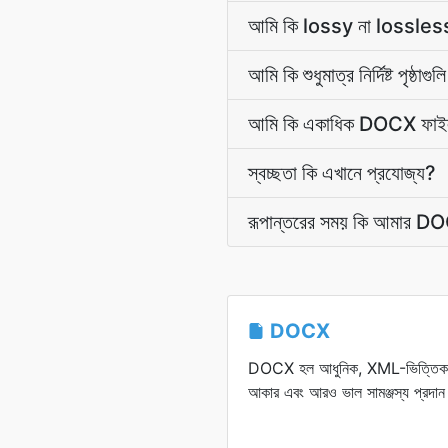
আমি কি lossy না lossless
আমি কি শুধুমাত্র নির্দিষ্ট পৃষ্ঠা
আমি কি একাধিক DOCX ফাইল ব
স্বচ্ছতা কি এখানে প্রযোজ্য?
রূপান্তরের সময় কি আমার DO
DOCX
DOCX হল আধুনিক, XML-ভিত্তিক ওয়া
আকার এবং আরও ভাল সামঞ্জস্য প্রদা