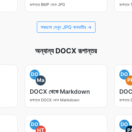
রূপান্তর BMP থেকে JPG
রূপান্ত
সবগুলো দেখুন JPG কনভার্টার →
অন্যান্য DOCX রূপান্তর
DO
DO
Ma
P
DOCX থেকে Markdown
DOC
রূপান্তর DOCX থেকে Markdown
রূপান্ত
DO
DO
HT
P