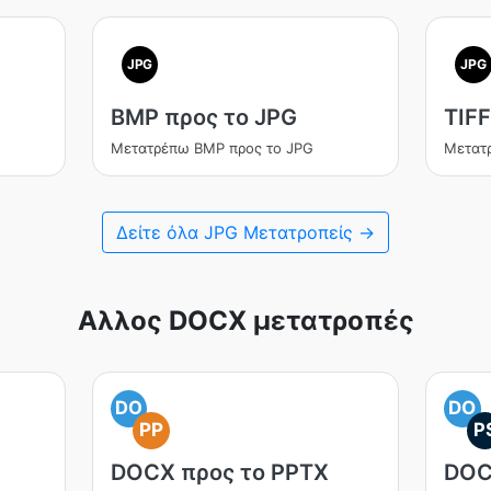
JPG
JPG
BMP προς το JPG
TIFF
Μετατρέπω BMP προς το JPG
Μετατρ
Δείτε όλα JPG Μετατροπείς →
Αλλος DOCX μετατροπές
DO
DO
PP
P
DOCX προς το PPTX
DOC