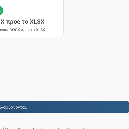
L
X προς το XLSX
ρέπω DOCX προς το XLSX
ιλαμβάνονται.