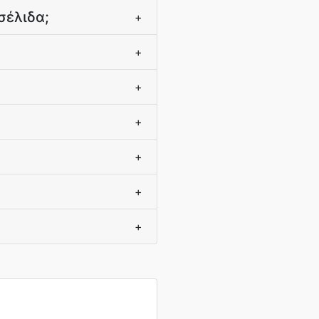
σέλιδα;
+
+
+
+
+
+
+