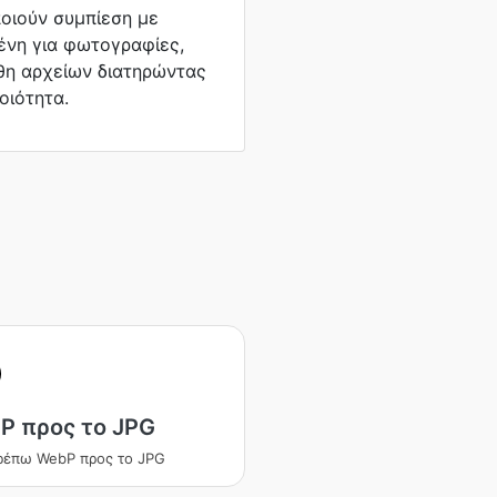
οιούν συμπίεση με
ένη για φωτογραφίες,
θη αρχείων διατηρώντας
οιότητα.
P προς το JPG
ρέπω WebP προς το JPG