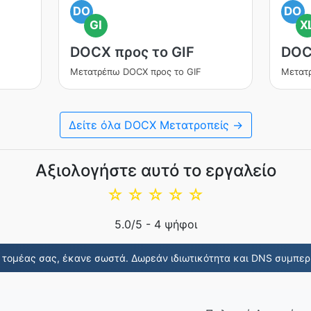
DO
DO
GI
X
DOCX προς το GIF
DOC
Μετατρέπω DOCX προς το GIF
Μετατ
Δείτε όλα DOCX Μετατροπείς →
Αξιολογήστε αυτό το εργαλείο
☆
☆
☆
☆
☆
5.0
/5 -
4
ψήφοι
τομέας σας, έκανε σωστά. Δωρεάν ιδιωτικότητα και DNS συμπερ