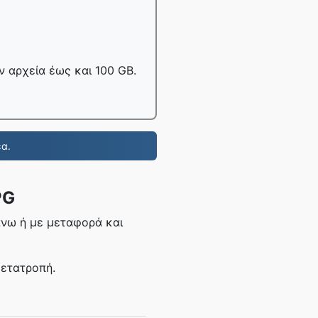
 αρχεία έως και 100 GB.
α.
PG
άνω ή με μεταφορά και
μετατροπή.