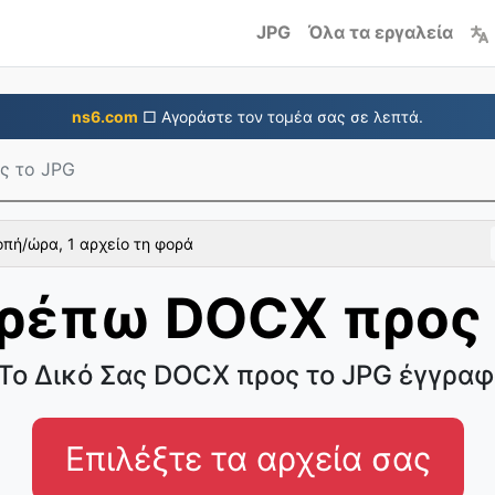
JPG
Όλα τα εργαλεία
ns6.com
□ Αγοράστε τον τομέα σας σε λεπτά.
ς το JPG
πή/ώρα, 1 αρχείο τη φορά
ρέπω DOCX προς 
Το Δικό Σας DOCX προς το JPG έγγραφ
Επιλέξτε τα αρχεία σας