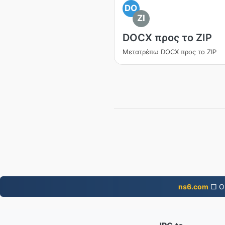
DO
ZI
DOCX προς το ZIP
Μετατρέπω DOCX προς το ZIP
ns6.com
□ Ο 