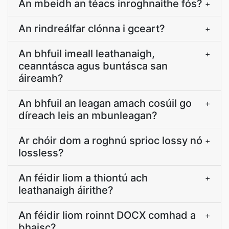
An mbeidh an téacs inroghnaithe fós?
+
An rindreálfar clónna i gceart?
+
An bhfuil imeall leathanaigh,
+
ceanntásca agus buntásca san
áireamh?
An bhfuil an leagan amach cosúil go
+
díreach leis an mbunleagan?
Ar chóir dom a roghnú sprioc lossy nó
+
lossless?
An féidir liom a thiontú ach
+
leathanaigh áirithe?
An féidir liom roinnt DOCX comhad a
+
bhaisc?