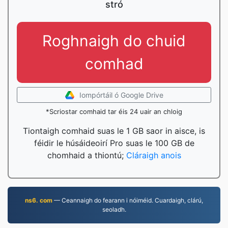
stró
Roghnaigh do chuid
comhad
Iompórtáil ó Google Drive
*Scriostar comhaid tar éis 24 uair an chloig
Tiontaigh comhaid suas le 1 GB saor in aisce, is
féidir le húsáideoirí Pro suas le 100 GB de
chomhaid a thiontú;
Cláraigh anois
ns6. com
— Ceannaigh do fearann i nóiméid. Cuardaigh, clárú,
seoladh.