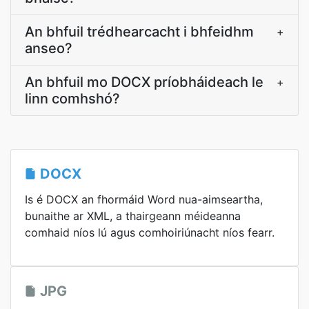
An bhfuil trédhearcacht i bhfeidhm
+
anseo?
An bhfuil mo DOCX príobháideach le
+
linn comhshó?
DOCX
Is é DOCX an fhormáid Word nua-aimseartha,
bunaithe ar XML, a thairgeann méideanna
comhaid níos lú agus comhoiriúnacht níos fearr.
JPG