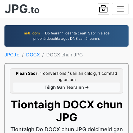
JPG
.to
ns6. com
— Do fearann, déanta ceart. Saor in aisce
príobháideachta agus DNS san áireamh.
JPG.to
DOCX
DOCX chun JPG
Plean Saor:
1 conversions / uair an chloig, 1 comhad
ag an am
Téigh Gan Teorainn →
Tiontaigh DOCX chun
JPG
Tiontaigh Do DOCX chun JPG doiciméid gan