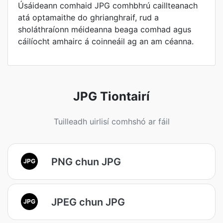
Úsáideann comhaid JPG comhbhrú caillteanach
atá optamaithe do ghrianghraif, rud a
sholáthraíonn méideanna beaga comhad agus
cáilíocht amhairc á coinneáil ag an am céanna.
JPG Tiontairí
Tuilleadh uirlisí comhshó ar fáil
PNG chun JPG
JPG
JPEG chun JPG
JPG