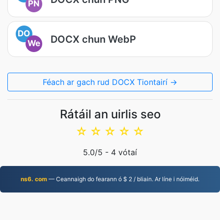
PN
DO
DOCX chun WebP
We
Féach ar gach rud DOCX Tiontairí →
Rátáil an uirlis seo
☆
☆
☆
☆
☆
5.0
/5 -
4
vótaí
ns6. com
— Ceannaigh do fearann ó $ 2 / bliain. Ar líne i nóiméid.