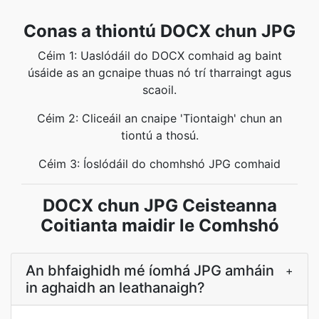
Conas a thiontú DOCX chun JPG
Céim 1: Uaslódáil do DOCX comhaid ag baint
úsáide as an gcnaipe thuas nó trí tharraingt agus
scaoil.
Céim 2: Cliceáil an cnaipe 'Tiontaigh' chun an
tiontú a thosú.
Céim 3: Íoslódáil do chomhshó JPG comhaid
DOCX chun JPG Ceisteanna
Coitianta maidir le Comhshó
An bhfaighidh mé íomhá JPG amháin
+
in aghaidh an leathanaigh?