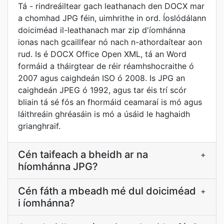
Tá - rindreáiltear gach leathanach den DOCX mar
a chomhad JPG féin, uimhrithe in ord. Íoslódálann
doiciméad il-leathanach mar zip d'íomhánna
ionas nach gcaillfear nó nach n-athordaítear aon
rud. Is é DOCX Office Open XML, tá an Word
formáid a tháirgtear de réir réamhshocraithe ó
2007 agus caighdeán ISO ó 2008. Is JPG an
caighdeán JPEG ó 1992, agus tar éis trí scór
bliain tá sé fós an fhormáid ceamaraí is mó agus
láithreáin ghréasáin is mó a úsáid le haghaidh
grianghraif.
Cén taifeach a bheidh ar na
+
híomhánna JPG?
Cén fáth a mbeadh mé dul doiciméad
+
i íomhánna?