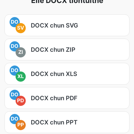
Eile DOCX tiontuithe
DO
DOCX chun SVG
SV
DO
DOCX chun ZIP
ZI
DO
DOCX chun XLS
XL
DO
DOCX chun PDF
PD
DO
DOCX chun PPT
PP