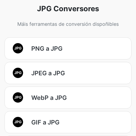
JPG Conversores
Máis ferramentas de conversión dispoñibles
PNG a JPG
JPG
JPEG a JPG
JPG
WebP a JPG
JPG
GIF a JPG
JPG