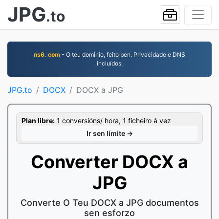
JPG
.to
ns6. com
- O teu dominio, feito ben. Privacidade e DNS
incluídos.
JPG.to
DOCX
DOCX a JPG
Plan libre:
1 conversións/ hora, 1 ficheiro á vez
Ir sen límite →
Converter DOCX a
JPG
Converte O Teu DOCX a JPG documentos
sen esforzo