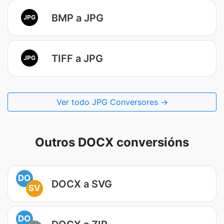
BMP a JPG
JPG
TIFF a JPG
JPG
Ver todo JPG Conversores →
Outros DOCX conversións
DO
DOCX a SVG
SV
DO