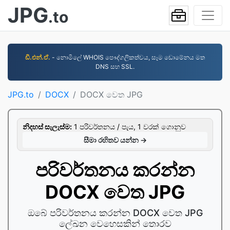
JPG
.to
ඩී.එන්.ඒ.
- නොමිලේ WHOIS පෞද්ගලිකත්වය, සෑම ඩොමේනය මත
DNS සහ SSL.
JPG.to
DOCX
DOCX වෙත JPG
නිදහස් සැලැස්ම:
1 පරිවර්තනය / පැය, 1 වරක් ගොනුව
සීමා රහිතව යන්න →
පරිවර්තනය කරන්න
DOCX වෙත JPG
ඔබේ පරිවර්තනය කරන්න DOCX වෙත JPG
ලේඛන වෙහෙසකින් තොරව