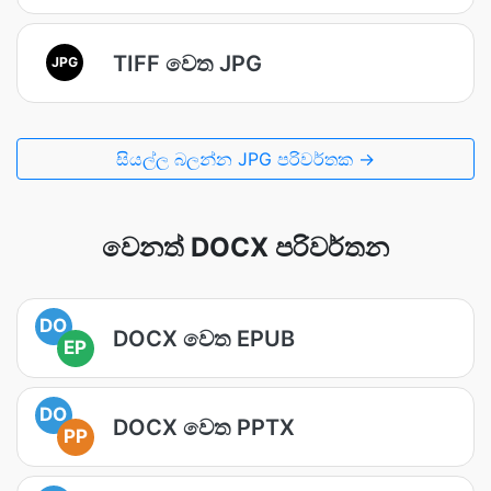
TIFF වෙත JPG
JPG
සියල්ල බලන්න JPG පරිවර්තක →
වෙනත් DOCX පරිවර්තන
DO
DOCX වෙත EPUB
EP
DO
DOCX වෙත PPTX
PP