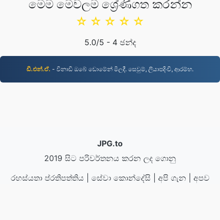
මෙම මෙවලම ශ්‍රේණිගත කරන්න
☆
☆
☆
☆
☆
5.0
/5 -
4
ඡන්ද
ඩී.එන්.ඒ.
- විනාඩි ඔබේ ඩොමේන් මිලදී. සෙවුම්, ලියාපදිංචි, ආරම්භ.
JPG.to
2019 සිට පරිවර්තනය කරන ලද ගොනු
රහස්යතා ප්රතිපත්තිය
|
සේවා කොන්දේසි
|
අපි ගැන
|
අපව
අමතන්න
|
API
|
සාම්පල
|
යෙදුම් ස්ථාපනය කරන්න
© 2026 JPG.to
|
VPS.org
LLC | සාදන ලද්දේ
nadermx