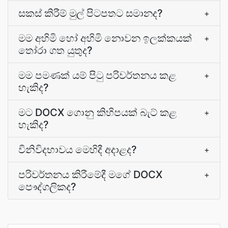
සකස් කිරීම් මුල් පිටපතට සමානද?
+
මම අහිමි හෝ අහිමි නොවන ඉලක්කයක්
+
තෝරා ගත යුතුද?
මම පමණක් යම් පිටු පරිවර්තනය කළ
+
හැකිද?
මට DOCX ගොනු කිහිපයක් බැට් කළ
+
හැකිද?
විනිවිදභාවය මෙහිදී අදාළද?
+
පරිවර්තනය කිරීමේදී මගේ DOCX
+
පෞද්ගලිකද?