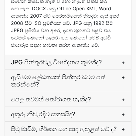
එමඟින් කිසිවක් නැති වී හෝ නැවත සකස් කර
නොමැත. DOCX යනු Office Open XML, Word
ආකෘතිය 2007 සිට පෙරනිමියෙන් නිපදවා ඇති අතර
2008 සිට ISO ප්‍රමිතියක් වේ. JPG යනු 1992 සිට
JPEG ප්‍රමිතිය වන අතර, දශක තුනකට පසුව එය
තවමත් බොහෝ කැමරා සහ බොහෝ වෙබ් අඩවි
ඡායාරූප සඳහා භාවිතා කරන ආකෘතිය වේ.
JPG පින්තූරවල විභේදනය කුමක්ද?
+
ඇයි මම ලේඛනයක් පින්තූර බවට පත්
+
කරන්නේ?
පෙළ තවමත් තෝරාගත හැකිද?
+
අකුරු නිවැරදිව සකසයිද?
+
පිටු මායිම්, ශීර්ෂක සහ පාද ඇතුළත් වේ ද?
+