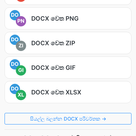
DO
DOCX වෙත PNG
PN
DO
DOCX වෙත ZIP
ZI
DO
DOCX වෙත GIF
GI
DO
DOCX වෙත XLSX
XL
සියල්ල බලන්න DOCX පරිවර්තක →