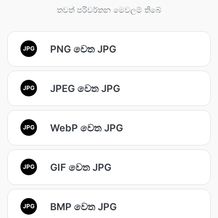
තවත් පරිවර්තන මෙවලම් තිබේ
PNG වෙත JPG
JPG
JPEG වෙත JPG
JPG
WebP වෙත JPG
JPG
GIF වෙත JPG
JPG
BMP වෙත JPG
JPG