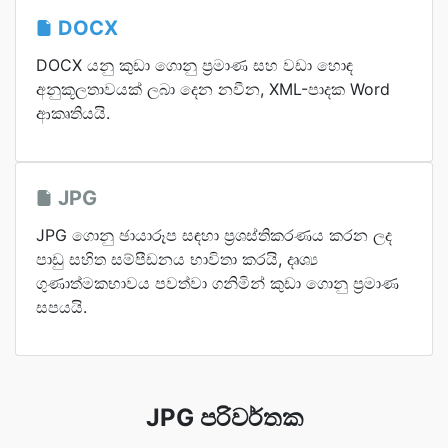
DOCX
DOCX යනු කුඩා ගොනු ප්‍රමාණ සහ වඩා හොඳ
අනුකූලතාවයක් ලබා දෙන නවීන, XML-පාදක Word
ආකෘතියයි.
JPG
JPG ගොනු ඡායාරූප සඳහා ප්‍රශස්තිකරණය කරන ලද
පාඩු සහිත සම්පීඩනය භාවිතා කරයි, දෘශ්‍ය
ගුණාත්මකභාවය පවත්වා ගනිමින් කුඩා ගොනු ප්‍රමාණ
සපයයි.
JPG පරිවර්තක