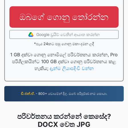
ඔබගේ ගොනු තෝරන්න
Google ඩ්‍රයිව් වෙතින් ආයාත කරන්න
*පැය 24කට පසු ගොනු මකා දමන ලදී
1 GB දක්වා ගොනු නොමිලේ පරිවර්තනය කරන්න, Pro
පරිශීලකයින්ට 100 GB දක්වා ගොනු පරිවර්තනය කළ
හැකිය;
දැන්ම ලියාපදිංචි වන්න
ඩී.එන්.ඒ.
- 800+ ඩොමේන් දිගු. ඔබේ පරිපූර්ණ නම සොයා.
පරිවර්තනය කරන්නේ කෙසේද?
DOCX වෙත JPG