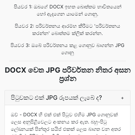
පියවර 1: ඔබගේ DOCX ඉහත බොත්තම භාවිතයෙන්
හෝ ඇදගෙන යාමෙන් ගොනු.
පියවර 2: පරිවර්තනය ආරම්භ කිරීමට 'පරිවර්තනය
කරන්න' බොත්තම ක්ලික් කරන්න.
පියවර 3: ඔබේ පරිවර්තනය කළ ගොනුව බාගන්න JPG
ගොනු
DOCX වෙත JPG පරිවර්තන නිතර අසන
ප්‍රශ්න
පිටුවකට එක් JPG රූපයක් ලැබේ ද?
+
ඔව් - DOCX හි එක් එක් පිටුව එහිම JPG ගොනුවක්
ලෙස අනුපිළිවෙලට අංකනය කර ඇත. බහු-පිටු
ලේඛනයක් පින්තූර සයිප් එකක් ලෙස බාගත වන අතර