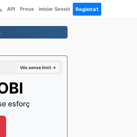
API
Preus
iniciar Sessió
Registra't
.
Vés sense límit →
OBI
e esforç