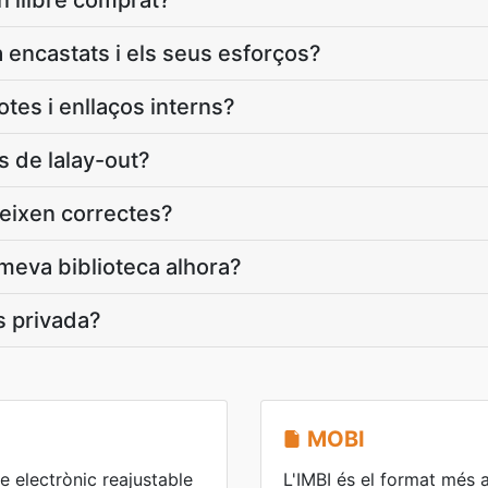
n llibre comprat?
ra encastats i els seus esforços?
tes i enllaços interns?
s de lalay-out?
eixen correctes?
 meva biblioteca alhora?
s privada?
MOBI
e electrònic reajustable
L'IMBI és el format més a