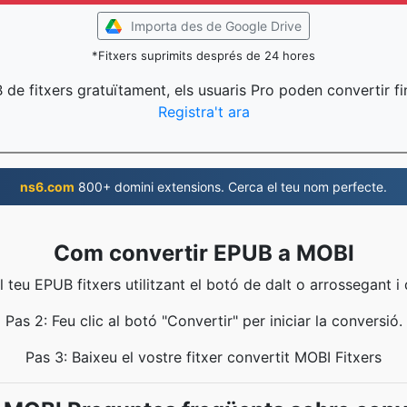
Importa des de Google Drive
*Fitxers suprimits després de 24 hores
 de fitxers gratuïtament, els usuaris Pro poden convertir fi
Registra't ara
ns6.com
800+ domini extensions. Cerca el teu nom perfecte.
Com convertir EPUB a MOBI
l teu EPUB fitxers utilitzant el botó de dalt o arrossegant i
Pas 2: Feu clic al botó "Convertir" per iniciar la conversió.
Pas 3: Baixeu el vostre fitxer convertit MOBI Fitxers