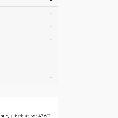
+
+
+
+
+
+
+
ntic, substituït per AZW3 i