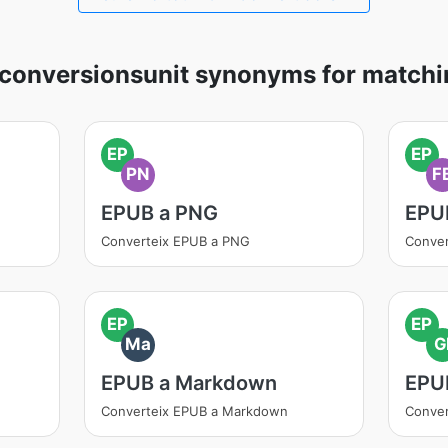
conversionsunit synonyms for matchi
EP
EP
PN
F
EPUB a PNG
EPU
Converteix EPUB a PNG
Conver
EP
EP
Ma
G
EPUB a Markdown
EPU
Converteix EPUB a Markdown
Conver