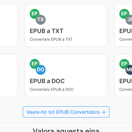
EP
EP
TX
J
EPUB a TXT
EPU
Converteix EPUB a TXT
Conver
EP
EP
DO
M
EPUB a DOC
EPU
Converteix EPUB a DOC
Conver
Veure-ho tot EPUB Convertidors →
Valora aquesta eina