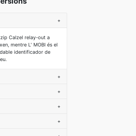
ersions
+
zip Calzel relay-out a
xen, mentre L' MOBI és el
dable identificador de
eu.
+
+
+
+