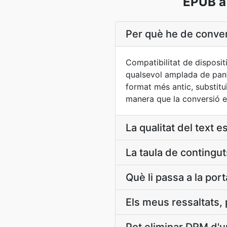
EPUB a
Per què he de conve
Compatibilitat de disposit
qualsevol amplada de panta
format més antic, substit
manera que la conversió ex
La qualitat del text 
La taula de contingu
Què li passa a la por
Els meus ressaltats, 