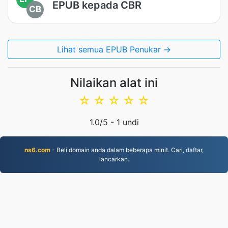
EPUB kepada CBR
CB
Lihat semua EPUB Penukar →
Nilaikan alat ini
☆
☆
☆
☆
☆
1.0
/5 -
1
undi
ns6.com
- Beli domain anda dalam beberapa minit. Cari, daftar,
lancarkan.