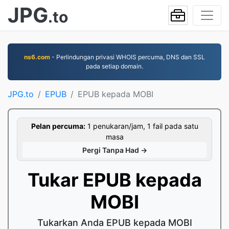
JPG
.to
ns6.com
- Perlindungan privasi WHOIS percuma, DNS dan SSL
pada setiap domain.
JPG.to
EPUB
EPUB kepada MOBI
Pelan percuma:
1 penukaran/jam, 1 fail pada satu
masa
Pergi Tanpa Had →
Tukar EPUB kepada
MOBI
Tukarkan Anda EPUB kepada MOBI