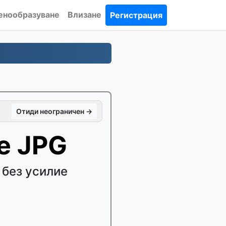
енообразуване
Влизане
Регистрация
Отиди неограничен →
е JPG
 без усилие