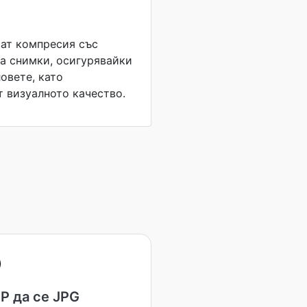
ат компресия със
за снимки, осигурявайки
овете, като
 визуалното качество.
P да се JPG