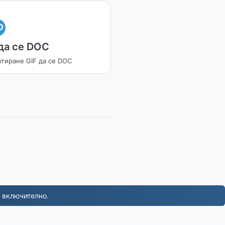
O
 да се DOC
ртиране GIF да се DOC
 включително.