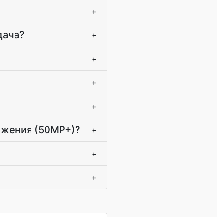
+
дача?
+
+
+
+
ражения (50MP+)?
+
+
+