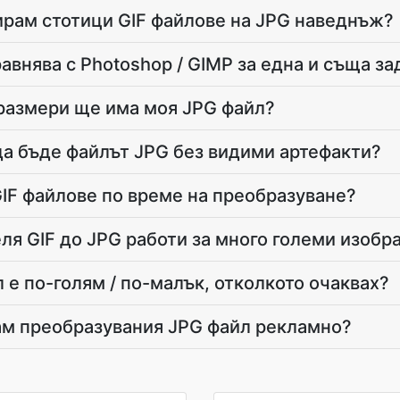
ирам стотици GIF файлове на JPG наведнъж?
равнява с Photoshop / GIMP за една и съща за
размери ще има моя JPG файл?
а бъде файлът JPG без видими артефакти?
GIF файлове по време на преобразуване?
ля GIF до JPG работи за много големи изоб
 е по-голям / по-малък, отколкото очаквах?
ам преобразувания JPG файл рекламно?