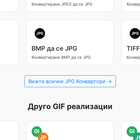
Конвертиране JPEG да се JPG
Конве
JPG
JPG
BMP да се JPG
TIFF
Конвертиране BMP да се JPG
Конвер
Вижте всички JPG Конвертори →
Друго GIF реализации
GI
GI
JP
J