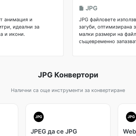
JPG
т анимация и
JPG файловете използв
три, идеални за
загуби, оптимизирана 
а и икони.
малки размери на файл
същевременно запазват
JPG Конвертори
Налични са още инструменти за конвертиране
JPG
JPG
JPEG да се JPG
Web