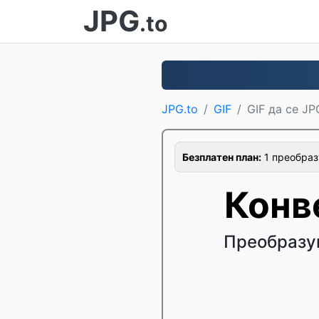
JPG
.to
JPG.to
GIF
GIF да се JP
Безплатен план:
1 преобраз
Конв
Преобразув