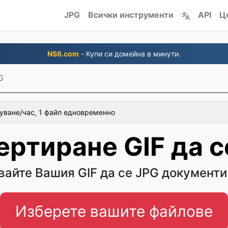
JPG
Всички инструменти
API
Ц
NS6.com
- Купи си домейна в минути.
G
уване/час, 1 файл едновременно
ертиране GIF да с
айте Вашия GIF да се JPG документи
Изберете вашите файлове