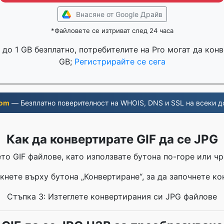
Внасяне от Google Драйв
*Файловете се изтриват след 24 часа
до 1 GB безплатно, потребителите на Pro могат да кон
GB;
Регистрирайте се сега
com
— Безплатно поверителност на WHOIS, DNS и SSL на всеки д
Как да конвертирате GIF да се JPG
то GIF файлове, като използвате бутона по-горе или чр
кнете върху бутона „Конвертиране“, за да започнете к
Стъпка 3: Изтеглете конвертирания си JPG файлове