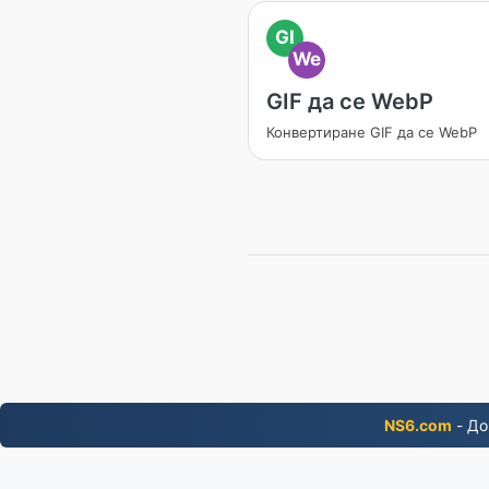
GI
We
GIF да се WebP
Конвертиране GIF да се WebP
NS6.com
- До