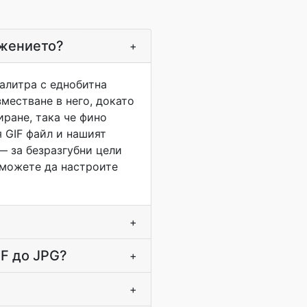
ажението?
+
палитра с еднобитна
местване в него, докато
иране, така че фино
я GIF файл и нашият
— за безразгубни цели
) можете да настроите
+
IF до JPG?
+
+