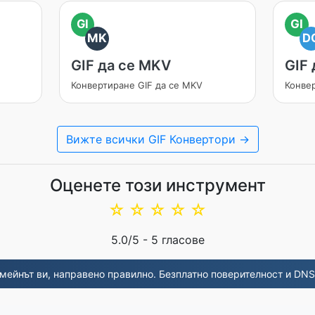
GI
GI
MK
D
GIF да се MKV
GIF
Конвертиране GIF да се MKV
Конве
Вижте всички GIF Конвертори →
Оценете този инструмент
☆
☆
☆
☆
☆
5.0
/5 -
5
гласове
мейнът ви, направено правилно. Безплатно поверителност и DNS