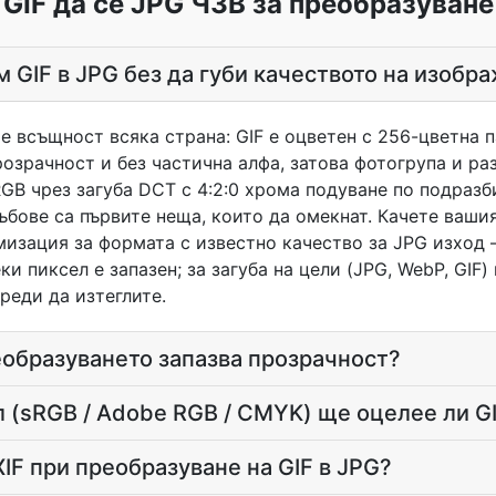
GIF да се JPG ЧЗВ за преобразуване
м GIF в JPG без да губи качеството на изобр
 е всъщност всяка страна: GIF е оцветен с 256-цветна 
озрачност и без частична алфа, затова фотогрупа и раз
GB чрез загуба DCT с 4:2:0 хрома подуване по подразб
ъбове са първите неща, които да омекнат. Качете ваши
изация за формата с известно качество за JPG изход 
еки пиксел е запазен; за загуба на цели (JPG, WebP, GIF
реди да изтеглите.
еобразуването запазва прозрачност?
 (sRGB / Adobe RGB / CMYK) ще оцелее ли G
IF при преобразуване на GIF в JPG?