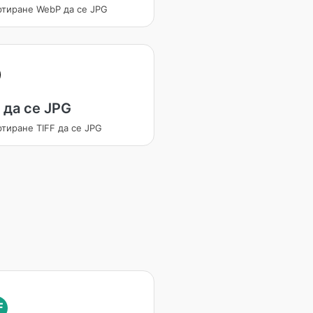
ртиране WebP да се JPG
 да се JPG
тиране TIFF да се JPG
F