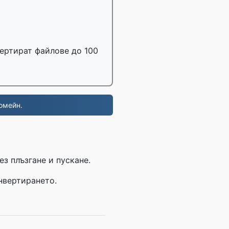
вертират файлове до 100
омейн.
ез плъзгане и пускане.
онвертирането.