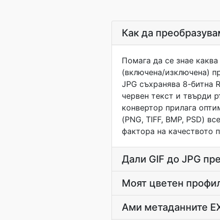
Как да преобразува
Помага да се знае каква
(включена/изключена) пр
JPG съхранява 8-битна R
червен текст и твърди р
конвертор прилага оптим
(PNG, TIFF, BMP, PSD) вс
фактора на качеството п
Дали GIF до JPG пр
Моят цветен профил
Ами метаданните EX