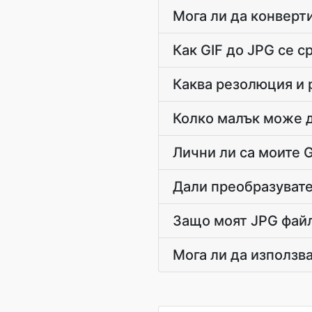
Мога ли да конверт
Как GIF до JPG се с
Каква резолюция и 
Колко малък може д
Лични ли са моите 
Дали преобразувате
Защо моят JPG файл
Мога ли да използв