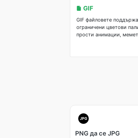
GIF
GIF файловете поддържа
ограничени цветови пали
прости анимации, мемет
JPG
PNG да се JPG