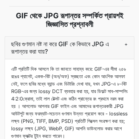
GIF থেকে JPG রূপান্তর সম্পর্কিত প্রায়শই
জিজ্ঞাসিত প্রশ্নাবলী
ছবির গুণমান নষ্ট না করে GIF কে কিভাবে JPG এ
+
রূপান্তর করা যায়?
এটি প্রতিটি দিক আসলে কি তা জানতে সাহায্য করে: GIF-এর সীমা ২৫৬
রঙের প্যালেট, একক-বিট (অন/অফ) স্বচ্ছতা এবং কোন আংশিক আলফা
নেই, ফলে ছবির মধ্যে ব্যান্ড এবং ডিটারিং দেখা যায়, যখন JPG-এ ৮-বিট
RGB-এর জন্য lossy DCT ব্যবহার করা হয়, যার ডিফল্ট সাব-সাম্পলিং
4:2:0ক্রোমা, তাই লাল টেক্সট এবং কঠিন প্রান্তের রং প্রথমে নরম করা
হয় । আপলোড আপনার GIF ফাইল এবং আমাদের রূপান্তরকারী JPG
আউটপুট জন্য ফরম্যাট-সচেতন গুণমান উন্নত প্রয়োগ করে - lossless
লক্ষ্য (PNG, TIFF, BMP, PSD) প্রতিটি পিক্সেল সংরক্ষণ করা হয়;
lossy লক্ষ্য (JPG, WebP, GIF) আপনি ডাউনলোড করার আগে
গুণমান ফ্যাক্টর টুইন করতে পারেন।