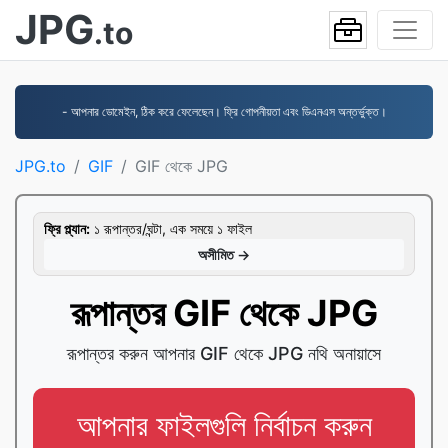
JPG
.to
- আপনার ডোমেইন, ঠিক করে ফেলেছেন। ফ্রি গোপনীয়তা এবং ডিএনএস অন্তর্ভুক্ত।
JPG.to
GIF
GIF থেকে JPG
ফ্রি প্ল্যান:
১ রূপান্তর/ঘন্টা, এক সময়ে ১ ফাইল
অসীমিত →
রূপান্তর GIF থেকে JPG
রূপান্তর করুন আপনার GIF থেকে JPG নথি অনায়াসে
আপনার ফাইলগুলি নির্বাচন করুন