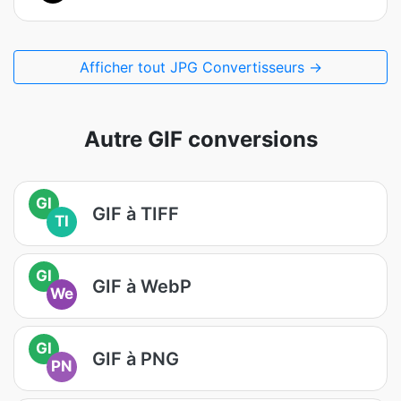
Afficher tout JPG Convertisseurs →
Autre GIF conversions
GI
GIF à TIFF
TI
GI
GIF à WebP
We
GI
GIF à PNG
PN