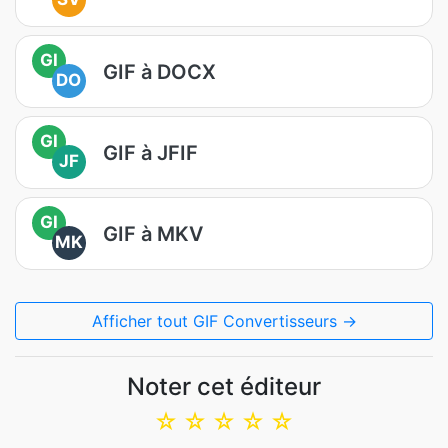
GI
GIF à DOCX
DO
GI
GIF à JFIF
JF
GI
GIF à MKV
MK
Afficher tout GIF Convertisseurs →
Noter cet éditeur
☆
☆
☆
☆
☆