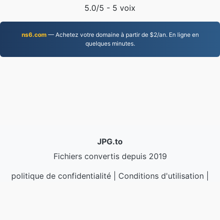
5.0
/5 -
5
voix
ns6.com
— Achetez votre domaine à partir de $2/an. En ligne en
quelques minutes.
JPG.to
Fichiers convertis depuis 2019
politique de confidentialité
|
Conditions d'utilisation
|
À propos de nous
|
Contactez-nous
|
API
|
Échantillons
|
Installer l'application
© 2026 JPG.to
|
VPS.org
LLC | Fabriqué par