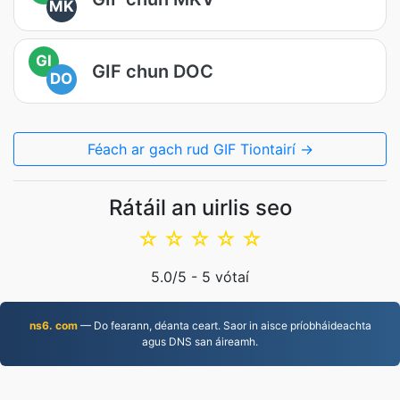
MK
GI
GIF chun DOC
DO
Féach ar gach rud GIF Tiontairí →
Rátáil an uirlis seo
☆
☆
☆
☆
☆
5.0
/5 -
5
vótaí
ns6. com
— Do fearann, déanta ceart. Saor in aisce príobháideachta
agus DNS san áireamh.