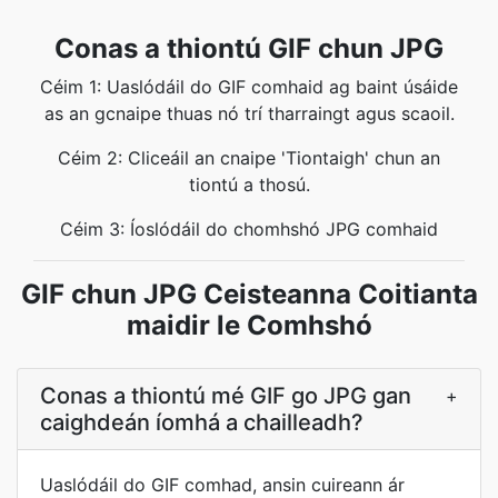
Conas a thiontú GIF chun JPG
Céim 1: Uaslódáil do GIF comhaid ag baint úsáide
as an gcnaipe thuas nó trí tharraingt agus scaoil.
Céim 2: Cliceáil an cnaipe 'Tiontaigh' chun an
tiontú a thosú.
Céim 3: Íoslódáil do chomhshó JPG comhaid
GIF chun JPG Ceisteanna Coitianta
maidir le Comhshó
Conas a thiontú mé GIF go JPG gan
+
caighdeán íomhá a chailleadh?
Uaslódáil do GIF comhad, ansin cuireann ár