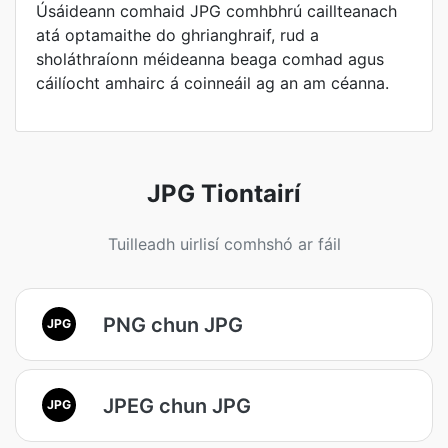
Úsáideann comhaid JPG comhbhrú caillteanach
atá optamaithe do ghrianghraif, rud a
sholáthraíonn méideanna beaga comhad agus
cáilíocht amhairc á coinneáil ag an am céanna.
JPG Tiontairí
Tuilleadh uirlisí comhshó ar fáil
PNG chun JPG
JPG
JPEG chun JPG
JPG