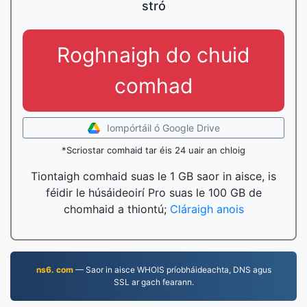
stró
Roghnaigh do chuid
comhad
Iompórtáil ó Google Drive
*Scriostar comhaid tar éis 24 uair an chloig
Tiontaigh comhaid suas le 1 GB saor in aisce, is
féidir le húsáideoirí Pro suas le 100 GB de
chomhaid a thiontú;
Cláraigh anois
ns6. com
— Saor in aisce WHOIS príobháideachta, DNS agus
SSL ar gach fearann.