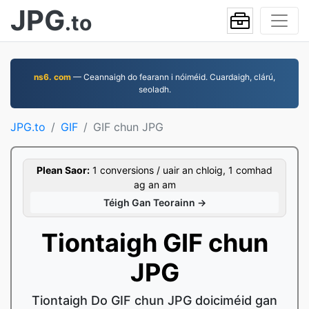
JPG
.to
ns6. com
— Ceannaigh do fearann i nóiméid. Cuardaigh, clárú,
seoladh.
JPG.to
GIF
GIF chun JPG
Plean Saor:
1 conversions / uair an chloig, 1 comhad
ag an am
Téigh Gan Teorainn →
Tiontaigh GIF chun
JPG
Tiontaigh Do GIF chun JPG doiciméid gan