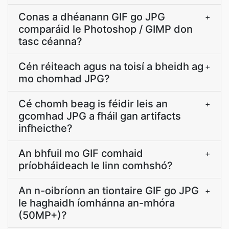
Conas a dhéanann GIF go JPG
+
comparáid le Photoshop / GIMP don
tasc céanna?
Cén réiteach agus na toisí a bheidh ag
+
mo chomhad JPG?
Cé chomh beag is féidir leis an
+
gcomhad JPG a fháil gan artifacts
infheicthe?
An bhfuil mo GIF comhaid
+
príobháideach le linn comhshó?
An n-oibríonn an tiontaire GIF go JPG
+
le haghaidh íomhánna an-mhóra
(50MP+)?