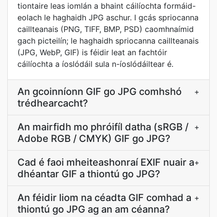
tiontaire leas iomlán a bhaint cáilíochta formáid-
eolach le haghaidh JPG aschur. I gcás spriocanna
caillteanais (PNG, TIFF, BMP, PSD) caomhnaímid
gach picteilín; le haghaidh spriocanna caillteanais
(JPG, WebP, GIF) is féidir leat an fachtóir
cáilíochta a íoslódáil sula n-íoslódáiltear é.
An gcoinníonn GIF go JPG comhshó
+
trédhearcacht?
An mairfidh mo phróifíl datha (sRGB /
+
Adobe RGB / CMYK) GIF go JPG?
Cad é faoi mheiteashonraí EXIF nuair a
+
dhéantar GIF a thiontú go JPG?
An féidir liom na céadta GIF comhad a
+
thiontú go JPG ag an am céanna?