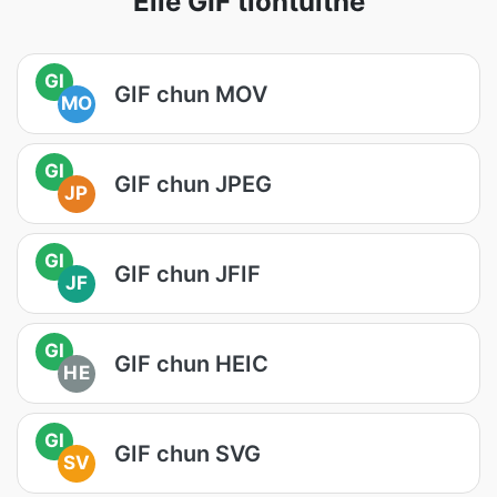
Eile GIF tiontuithe
GI
GIF chun MOV
MO
GI
GIF chun JPEG
JP
GI
GIF chun JFIF
JF
GI
GIF chun HEIC
HE
GI
GIF chun SVG
SV