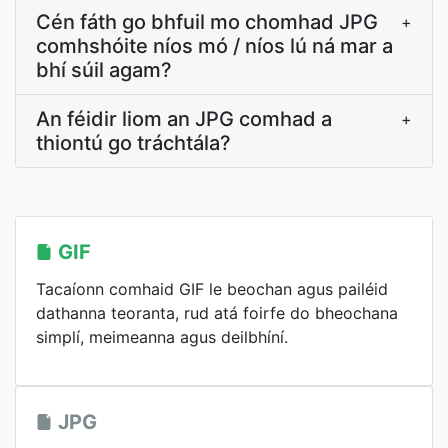
Cén fáth go bhfuil mo chomhad JPG
+
comhshóite níos mó / níos lú ná mar a
bhí súil agam?
An féidir liom an JPG comhad a
+
thiontú go tráchtála?
GIF
Tacaíonn comhaid GIF le beochan agus pailéid
dathanna teoranta, rud atá foirfe do bheochana
simplí, meimeanna agus deilbhíní.
JPG