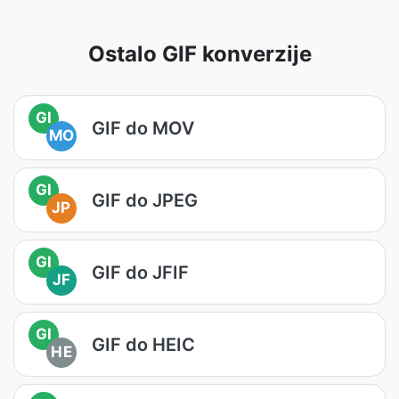
Ostalo GIF konverzije
GI
GIF do MOV
MO
GI
GIF do JPEG
JP
GI
GIF do JFIF
JF
GI
GIF do HEIC
HE