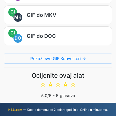
GI
GIF do MKV
MK
GI
GIF do DOC
DO
Prikaži sve GIF Konverteri →
Ocijenite ovaj alat
☆
☆
☆
☆
☆
5.0
/5 -
5
glasova
NS6.com
— Kupite domenu od 2 dolara godišnje. Online u minutama.