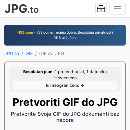
JPG
.to
NS6.com
- Vaš domen, učinio dobro. Besplatna privatnost i
DNS uključen.
JPG.to
GIF
GIF do JPG
Besplatan plan:
1 pretvorba/sat, 1 datoteka
istovremeno
Idi neograničeno →
Pretvoriti GIF do JPG
Pretvorite Svoje GIF do JPG dokumenti bez
napora