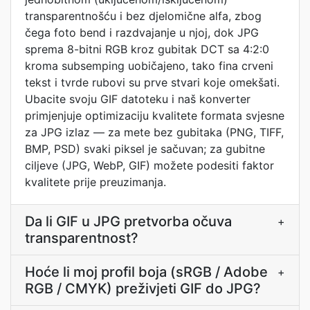
transparentnošću i bez djelomične alfa, zbog
čega foto bend i razdvajanje u njoj, dok JPG
sprema 8-bitni RGB kroz gubitak DCT sa 4:2:0
kroma subsemping uobičajeno, tako fina crveni
tekst i tvrde rubovi su prve stvari koje omekšati.
Ubacite svoju GIF datoteku i naš konverter
primjenjuje optimizaciju kvalitete formata svjesne
za JPG izlaz — za mete bez gubitaka (PNG, TIFF,
BMP, PSD) svaki piksel je sačuvan; za gubitne
ciljeve (JPG, WebP, GIF) možete podesiti faktor
kvalitete prije preuzimanja.
Da li GIF u JPG pretvorba očuva
+
transparentnost?
Hoće li moj profil boja (sRGB / Adobe
+
RGB / CMYK) preživjeti GIF do JPG?