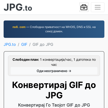
JPG
.to
ns6. com
— Слободна приватност на WHOIS, DNS и SSL на
секој домен.
JPG.to
GIF
GIF до JPG
Слободен план:
1 конвертација/час, 1 датотека по
час
Оди неограничено →
Конвертирај GIF до
JPG
Конвертирај Го Твојот GIF до JPG