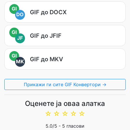
GI
GIF до DOCX
DO
GI
GIF до JFIF
JF
GI
GIF до MKV
MK
Прикажи ги сите GIF Конвертори →
Оценете ја оваа алатка
☆
☆
☆
☆
☆
5.0
/5 -
5
гласови