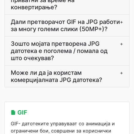
приватни за време на
конвертирање?
Дали претворачот GIF на JPG работи
+
за многу големи слики (50MP+)?
Зошто мојата претворена JPG
+
датотека е поголема / помала од
што очекував?
Може ли да ја користам
+
комерцијалната JPG датотека?
GIF
GIF- датотеките управуваат со анимација и
ограничени бои, совршени за кориснички