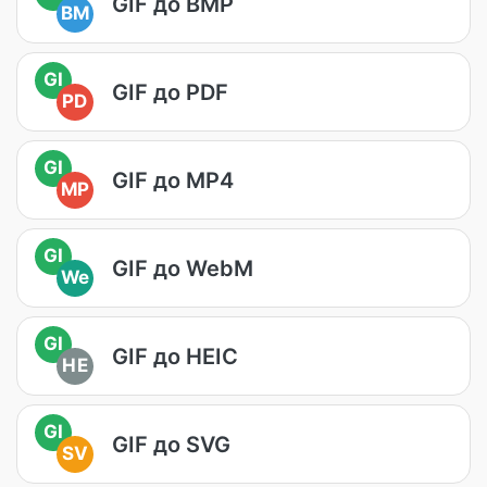
GIF до BMP
BM
GI
GIF до PDF
PD
GI
GIF до MP4
MP
GI
GIF до WebM
We
GI
GIF до HEIC
HE
GI
GIF до SVG
SV