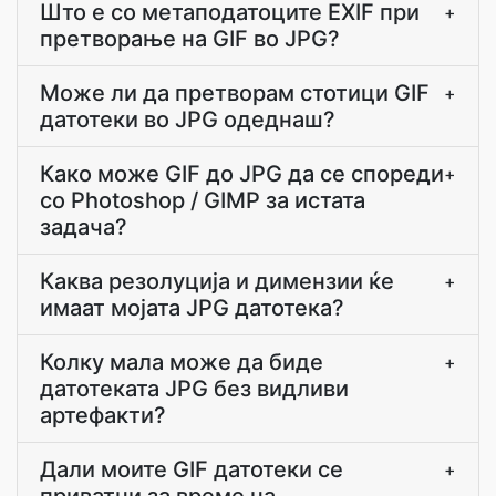
Што е со метаподатоците EXIF при
+
претворање на GIF во JPG?
Може ли да претворам стотици GIF
+
датотеки во JPG одеднаш?
Како може GIF до JPG да се спореди
+
со Photoshop / GIMP за истата
задача?
Каква резолуција и димензии ќе
+
имаат мојата JPG датотека?
Колку мала може да биде
+
датотеката JPG без видливи
артефакти?
Дали моите GIF датотеки се
+