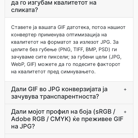
да го изгубам квалитетот на
сликата?
Ставете ја вашата GIF датотека, потоа нашиот
конвертер применува оптимизација на
квалитетот на форматот за излезот JPG. За
целите без губење (PNG, TIFF, BMP, PSD) ги
зачуваме сите пиксели; за губени цели (JPG,
WebP, GIF) можете да го подесите факторот
на квалитетот пред симнувањето.
Дали GIF во JPG конверзијата ја
+
зачувува транспарентноста?
Дали мојот профил на боја (sRGB /
+
Adobe RGB / CMYK) ќе преживее GIF
на JPG?