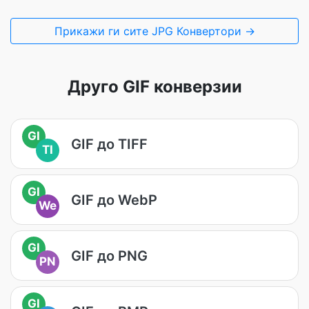
Прикажи ги сите JPG Конвертори →
Друго GIF конверзии
GI
GIF до TIFF
TI
GI
GIF до WebP
We
GI
GIF до PNG
PN
GI