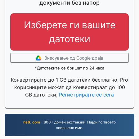
документи без напор
Изберете ги вашите
датотеки
Внесување од Google драјв
*Датотеките се бришат по 24 часа
Конвертирајте до 1 GB датотеки бесплатно, Pro
корисниците можат да конвертираат до 100
GB датотеки;
Регистрирајте се сега
ns6. com
- 800+ домен екстензии. Најди го твоето
совршено име.