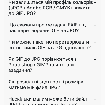
Чи залишиться мій профіль кольорів
+
(sRGB / Adobe RGB / CMYK) вижити
до GIF JPG?
Що сказати про метадані EXIF під
+
час перетворення GIF на JPG?
Чи можна пакетно перетворювати
+
сотні файлів GIF на JPG одночасно?
Як GIF до JPG порівнюється з
+
Photoshop / GIMP для того ж
завдання?
Які роздільні здатності і розміри
+
матиме мій файл JPG?
Наскільки малим може бути файл
+
JPG без видимих артефактів?