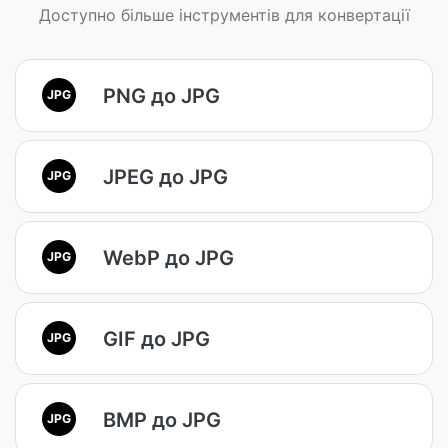
Доступно більше інструментів для конвертації
PNG до JPG
JPG
JPEG до JPG
JPG
WebP до JPG
JPG
GIF до JPG
JPG
BMP до JPG
JPG