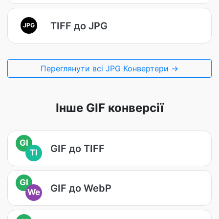
TIFF до JPG
JPG
Переглянути всі JPG Конвертери →
Інше GIF конверсії
GI
GIF до TIFF
TI
GI
GIF до WebP
We