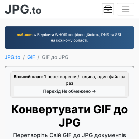
JPG
.to
ns6.com
♫ Відділити WHOIS конфіденційність, DNS та SSL
на кожному області.
JPG.to
GIF
GIF до JPG
Вільний план:
1 перетворення/ година, один файл за
раз
Перехід Не обмежено →
Конвертувати GIF до
JPG
Перетворіть Свій GIF до JPG документів