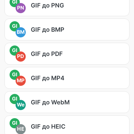
GI
GIF до PNG
PN
GI
GIF до BMP
BM
GI
GIF до PDF
PD
GI
GIF до MP4
MP
GI
GIF до WebM
We
GI
GIF до HEIC
HE