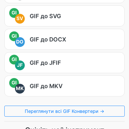
GI
GIF до SVG
SV
GI
GIF до DOCX
DO
GI
GIF до JFIF
JF
GI
GIF до MKV
MK
Переглянути всі GIF Конвертери →