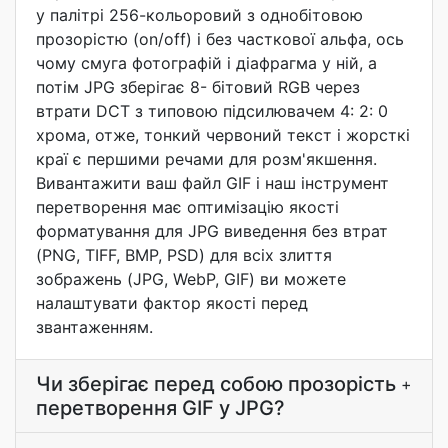
у палітрі 256-кольоровий з однобітовою
прозорістю (on/off) і без часткової альфа, ось
чому смуга фотографій і діафрагма у ній, а
потім JPG зберігає 8- бітовий RGB через
втрати DCT з типовою підсилювачем 4: 2: 0
хрома, отже, тонкий червоний текст і жорсткі
краї є першими речами для розм'якшення.
Вивантажити ваш файл GIF і наш інструмент
перетворення має оптимізацію якості
форматування для JPG виведення без втрат
(PNG, TIFF, BMP, PSD) для всіх злиття
зображень (JPG, WebP, GIF) ви можете
налаштувати фактор якості перед
звантаженням.
Чи зберігає перед собою прозорість
+
перетворення GIF у JPG?