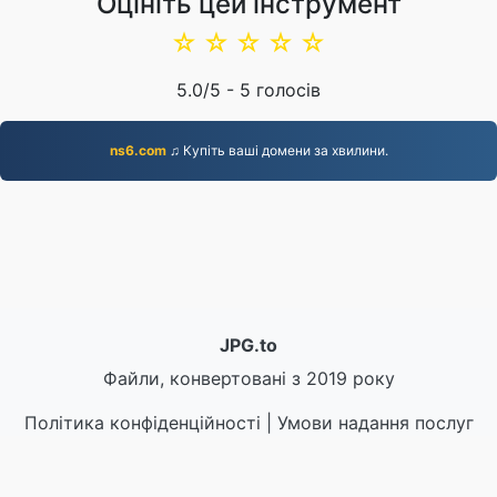
Оцініть цей інструмент
☆
☆
☆
☆
☆
5.0
/5 -
5
голосів
ns6.com
♫ Купіть ваші домени за хвилини.
JPG.to
Файли, конвертовані з 2019 року
Політика конфіденційності
|
Умови надання послуг
|
Про нас
|
Зв'яжіться з нами
|
API
|
Зразки
|
Встановити програму