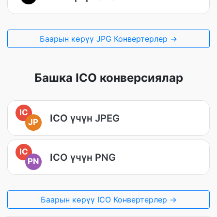
Баарын көрүү JPG Конвертерлер →
Башка ICO конверсиялар
IC
ICO үчүн JPEG
JP
IC
ICO үчүн PNG
PN
Баарын көрүү ICO Конвертерлер →