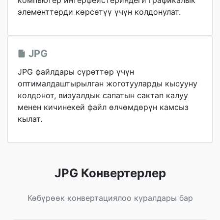
компьютер интерфейстериндеги графикалык
элементтерди көрсөтүү үчүн колдонулат.
JPG
JPG файлдары сүрөттөр үчүн
оптималдаштырылган жоготууларды кысууну
колдонот, визуалдык сапатын сактап калуу
менен кичинекей файл өлчөмдөрүн камсыз
кылат.
JPG Конвертерлер
Көбүрөөк конвертациялоо куралдары бар