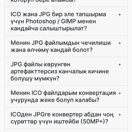
ICO жана JPG бир эле тапшырма
+
үчүн Photoshop / GIMP менен
кандайча салыштырылат?
Менин JPG файлымдын чечилиши
+
жана өлчөмү кандай болот?
JPG файлы көрүнгөн
+
артефакттерсиз канчалык кичине
болушу мүмкүн?
Менин ICO файлдарым конвертация
+
учурунда жеке болуп калабы?
ICOден JPGге конвертер абдан чоң
+
сүрөттөр үчүн иштейби (50MP+)?