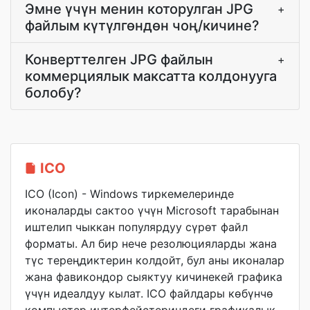
Эмне үчүн менин которулган JPG
+
файлым күтүлгөндөн чоң/кичине?
Конверттелген JPG файлын
+
коммерциялык максатта колдонууга
болобу?
ICO
ICO (Icon) - Windows тиркемелеринде
иконаларды сактоо үчүн Microsoft тарабынан
иштелип чыккан популярдуу сүрөт файл
форматы. Ал бир нече резолюцияларды жана
түс тереңдиктерин колдойт, бул аны иконалар
жана фавикондор сыяктуу кичинекей графика
үчүн идеалдуу кылат. ICO файлдары көбүнчө