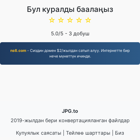
Бул куралды баалаңыз
☆
☆
☆
☆
☆
5.0
/5 -
3
добуш
ns6.com
- Сиздин домен $2/жылдан сатып алуу. Интернетте бир
нече мүнөттүн ичинде.
JPG.to
2019-жылдан бери конвертацияланган файлдар
Купуялык саясаты
|
Тейлөө шарттары
|
Биз