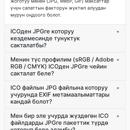
жоготуу менен (JPG, WebP, GIF) максаттар
үчүн сапаттын факторун жүктөп алуудан
мурун оңдоого болот.
ICOден JPGге которуу
+
кездемесинде тунуктук
сакталатбы?
Менин түс профилим (sRGB / Adobe
+
RGB / CMYK) ICOден JPGге чейин
сакталат беле?
ICO файлын JPG файлына которуу
+
учурунда EXIF метамаалыматтары
кандай болот?
Мен бир эле учурда жүздөгөн ICO
+
файлдарды JPGге пакеттик түрдө
которуп бере аламбы?