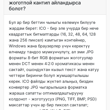
жоготпой кантип айландырса
болот?
Бул ар бир беттин чыныгы көлөмүн билүүгө
жардам берет: ICO - бир эле учурда бир нече
квадраттык битмаптарды (16, 32, 48, 64, 128
жана 256 пиксел) камтыган контейнер,
Windows жана браузерлер үчүн керектүү
өлчөмдү тандоо мүмкүнчүлүгү, ал эми JPG
форматы 8-бит RGB форматын жоготуулар
менен DCT менен 4:2:0 хроматикасы менен
сактайт, ошондуктан кызыл текст жана катуу
четтери биринчи болуп жумшартылышы
керек. ICO файлды жүктөп алыңыз, биздин
конвертер JPG чыгарылышка форматка
жараша сапатты оптималдаштырууну
колдонот - жоготуусуз (PNG, TIFF, BMP, PSD)
максаттар үчүн ар бир пиксел сакталат;