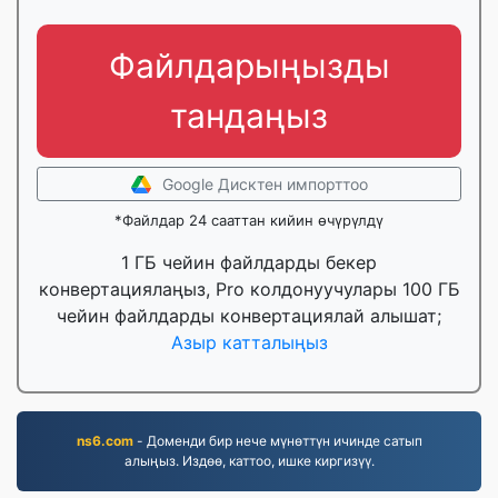
Файлдарыңызды
тандаңыз
Google Дисктен импорттоо
*Файлдар 24 сааттан кийин өчүрүлдү
1 ГБ чейин файлдарды бекер
конвертациялаңыз, Pro колдонуучулары 100 ГБ
чейин файлдарды конвертациялай алышат;
Азыр катталыңыз
ns6.com
- Доменди бир нече мүнөттүн ичинде сатып
алыңыз. Издөө, каттоо, ишке киргизүү.