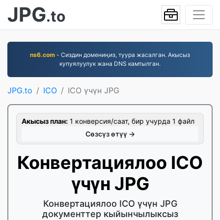
JPG
.to
ns6.com
- Сиздин домениңиз, туура жасалган. Акысыз
купуялуулук жана DNS камтылган.
JPG.to
ICO
ICO үчүн JPG
Акысыз план:
1 конверсия/саат, бир учурда 1 файл
Сөзсүз өтүү →
Конвертациялоо ICO
үчүн JPG
Конвертациялоо ICO үчүн JPG
документтер кыйынчылыксыз