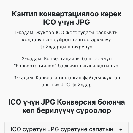
Кантип конвертациялоо керек
ICO үчүн JPG
1-кадам: Жүктөө ICO жогорудагы баскычты
колдонуп же сүйрөп таштоо аркылуу
файлдарды көчүрүңүз.
2-кадам: Конвертацияны баштоо үчүн
"Конвертациялоо" баскычын чыкылдатыңыз.
3-кадам: Конвертацияланган файлды жүктөп
алыңыз JPG файлдар
ICO үчүн JPG Конверсия боюнча
көп берилүүчү суроолор
ICO сүрөтүн JPG сүрөтүнө сапатын
+