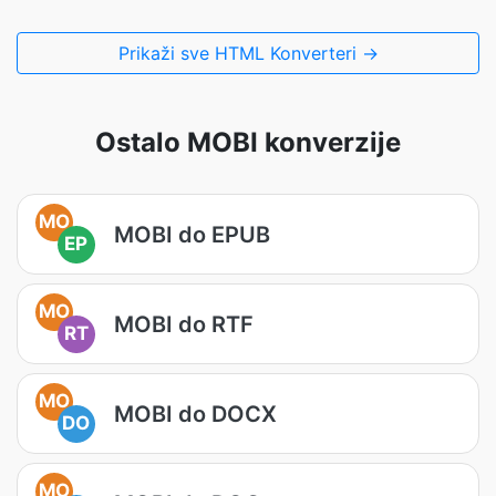
Prikaži sve HTML Konverteri →
Ostalo MOBI konverzije
MO
MOBI do EPUB
EP
MO
MOBI do RTF
RT
MO
MOBI do DOCX
DO
MO