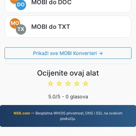
MOBI do DOC
DO
MO
MOBI do TXT
TX
Prikaži sve MOBI Konverteri →
Ocijenite ovaj alat
☆
☆
☆
☆
☆
5.0
/5 -
0
glasova
NS6.com
— Besplatna WHOIS privatnost, DNS i SSL na svakom
području.