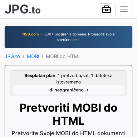
JPG
.to
NS6.com
— 800+ proširenja domene. Pronađite svoje
savršeno ime.
JPG.to
MOBI
MOBI do HTML
Besplatan plan:
1 pretvorba/sat, 1 datoteka
istovremeno
Idi neograničeno →
Pretvoriti MOBI do
HTML
Pretvorite Svoje MOBI do HTML dokumenti