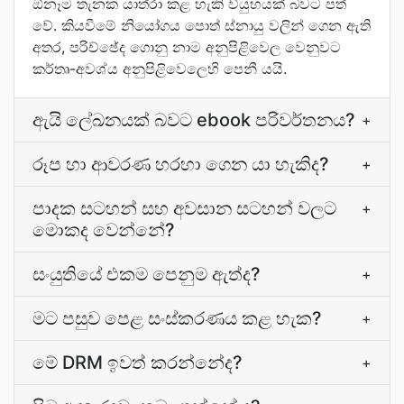
ඕනෑම තැනක යාත්රා කළ හැකි ව්යුහයක් බවට පත්
වේ. කියවීමේ නියෝගය පොත් ස්නායු වලින් ගෙන ඇති
අතර, පරිච්ඡේද ගොනු නාම අනුපිළිවෙල වෙනුවට
කර්තෘ-අවශ්ය අනුපිළිවෙලෙහි පෙනී යයි.
ඇයි ලේඛනයක් බවට ebook පරිවර්තනය?
+
රූප හා ආවරණ හරහා ගෙන යා හැකිද?
+
පාදක සටහන් සහ අවසාන සටහන් වලට
+
මොකද වෙන්නේ?
සංයුතියේ එකම පෙනුම ඇත්ද?
+
මට පසුව පෙළ සංස්කරණය කළ හැක?
+
මේ DRM ඉවත් කරන්නේද?
+