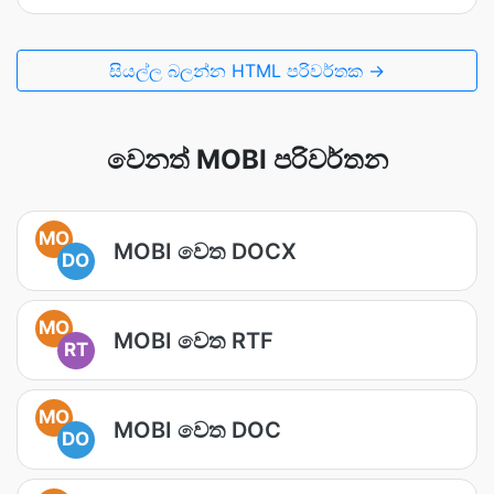
සියල්ල බලන්න HTML පරිවර්තක →
වෙනත් MOBI පරිවර්තන
MO
MOBI වෙත DOCX
DO
MO
MOBI වෙත RTF
RT
MO
MOBI වෙත DOC
DO