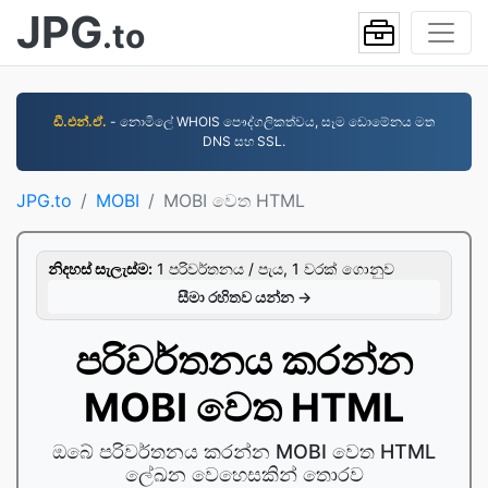
JPG
.to
ඩී.එන්.ඒ.
- නොමිලේ WHOIS පෞද්ගලිකත්වය, සෑම ඩොමේනය මත
DNS සහ SSL.
JPG.to
MOBI
MOBI වෙත HTML
නිදහස් සැලැස්ම:
1 පරිවර්තනය / පැය, 1 වරක් ගොනුව
සීමා රහිතව යන්න →
පරිවර්තනය කරන්න
MOBI වෙත HTML
ඔබේ පරිවර්තනය කරන්න MOBI වෙත HTML
ලේඛන වෙහෙසකින් තොරව