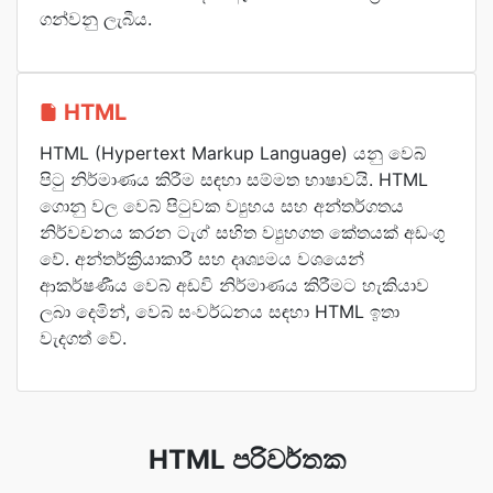
ගන්වනු ලැබීය.
HTML
HTML (Hypertext Markup Language) යනු වෙබ්
පිටු නිර්මාණය කිරීම සඳහා සම්මත භාෂාවයි. HTML
ගොනු වල වෙබ් පිටුවක ව්‍යුහය සහ අන්තර්ගතය
නිර්වචනය කරන ටැග් සහිත ව්‍යුහගත කේතයක් අඩංගු
වේ. අන්තර්ක්‍රියාකාරී සහ දෘශ්‍යමය වශයෙන්
ආකර්ෂණීය වෙබ් අඩවි නිර්මාණය කිරීමට හැකියාව
ලබා දෙමින්, වෙබ් සංවර්ධනය සඳහා HTML ඉතා
වැදගත් වේ.
HTML පරිවර්තක