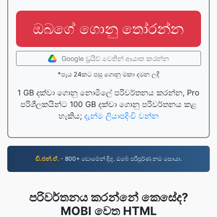
ඔබගේ ගොනු තෝරන්න
Google ඩ්‍රයිව් වෙතින් ආයාත කරන්න
*පැය 24කට පසු ගොනු මකා දමන ලදී
1 GB දක්වා ගොනු නොමිලේ පරිවර්තනය කරන්න, Pro
පරිශීලකයින්ට 100 GB දක්වා ගොනු පරිවර්තනය කළ
හැකිය;
දැන්ම ලියාපදිංචි වන්න
ඩී.එන්.ඒ.
- 800+ ඩොමේන් දිගු. ඔබේ පරිපූර්ණ නම සොයා.
පරිවර්තනය කරන්නේ කෙසේද?
MOBI වෙත HTML