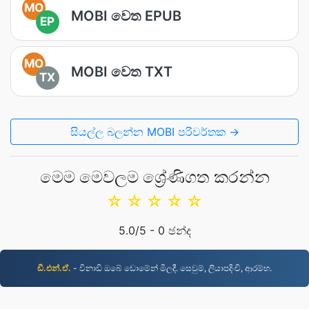
MO
MOBI වෙත EPUB
EP
MO
MOBI වෙත TXT
TX
සියල්ල බලන්න MOBI පරිවර්තක →
මෙම මෙවලම ශ්‍රේණිගත කරන්න
☆
☆
☆
☆
☆
5.0
/5 -
0
ඡන්ද
ඩී.එන්.ඒ.
- විනාඩි ඔබේ ඩොමේන් මිලදී. සෙවුම්, ලියාපදිංචි, ආරම්භ.