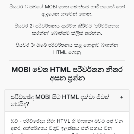
පියවර 1: ඔබගේ MOBI ඉහත බොත්තම භාවිතයෙන් හෝ
ඇදගෙන යාමෙන් ගොනු.
පියවර 2: පරිවර්තනය ආරම්භ කිරීමට 'පරිවර්තනය
කරන්න' බොත්තම ක්ලික් කරන්න.
පියවර 3: ඔබේ පරිවර්තනය කළ ගොනුව බාගන්න
HTML ගොනු
MOBI වෙත HTML පරිවර්තන නිතර
අසන ප්‍රශ්න
පරිච්ඡේද MOBI සිට HTML දක්වා ජිවත්
+
වෙයිද?
ඔව් - පරිච්ඡේදය සීමා HTML හි මාතෘකා බවට පත් වන
අතර, අන්තර්ගතය වගුව ඉලක්කය එක් සහාය වන