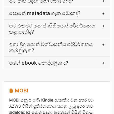
පිටු අංක රඳවා තබා ගන්නේ ද?
+
පොතේ metadata ගැන මොකද?
+
මට එකවර පොත් කිහිපයක් පරිවර්තනය
+
කළ හැකිද?
ඉතා දිගු පොත් විශ්වාසනීය පරිවර්තනය
+
කරනු ඇත?
මගේ ebook පෞද්ගලික ද?
+
MOBI
MOBI යනු පැරණි Kindle ආකෘතිය වන අතර එය
AZW3 විසින් ප්‍රතිස්ථාපනය කරනු ලැබූ අතර නව
sideloaded පොත් සඳහා ඇමේසන් විසින් විශ්‍රාම