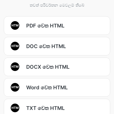
තවත් පරිවර්තන මෙවලම් තිබේ
PDF වෙත HTML
HTM
DOC වෙත HTML
HTM
DOCX වෙත HTML
HTM
Word වෙත HTML
HTM
TXT වෙත HTML
HTM