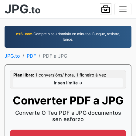
JPG
.to
ns6. com
Compre o seu dominio en minutos. Busque, rexistre,
lance.
JPG.to
PDF
PDF a JPG
Plan libre:
1 conversións/ hora, 1 ficheiro á vez
Ir sen límite →
Converter PDF a JPG
Converte O Teu PDF a JPG documentos
sen esforzo