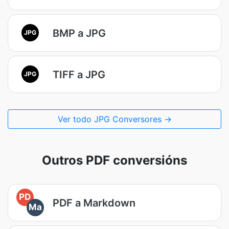
BMP a JPG
JPG
TIFF a JPG
JPG
Ver todo JPG Conversores →
Outros PDF conversións
PD
PDF a Markdown
Ma