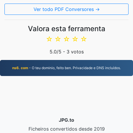
Ver todo PDF Conversores →
Valora esta ferramenta
☆
☆
☆
☆
☆
5.0
/5 -
3
votos
ns6. com
- O teu dominio, feito ben. Privacidade e DNS incluídos.
JPG.to
Ficheiros convertidos desde 2019