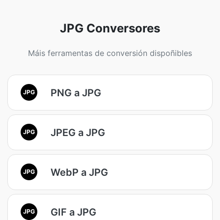
JPG Conversores
Máis ferramentas de conversión dispoñibles
PNG a JPG
JPG
JPEG a JPG
JPG
WebP a JPG
JPG
GIF a JPG
JPG