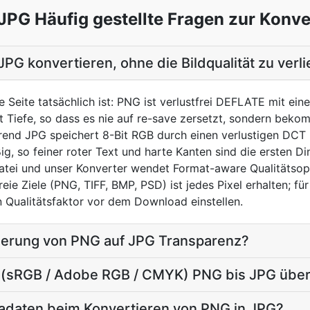
JPG Häufig gestellte Fragen zur Konve
JPG konvertieren, ohne die Bildqualität zu verl
de Seite tatsächlich ist: PNG ist verlustfrei DEFLATE mit ein
it Tiefe, so dass es nie auf re-save zersetzt, sondern beko
hrend JPG speichert 8-Bit RGB durch einen verlustigen DCT
, so feiner roter Text und harte Kanten sind die ersten Di
atei und unser Konverter wendet Format-aware Qualitätsop
ie Ziele (PNG, TIFF, BMP, PSD) ist jedes Pixel erhalten; für
 Qualitätsfaktor vor dem Download einstellen.
ierung von PNG auf JPG Transparenz?
l (sRGB / Adobe RGB / CMYK) PNG bis JPG übe
tadaten beim Konvertieren von PNG in JPG?