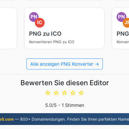
PN
PN
IC
J
PNG zu ICO
PNG
Konvertieren PNG zu ICO
Konver
Alle anzeigen PNG Konverter →
Bewerten Sie diesen Editor
☆
☆
☆
☆
☆
5.0
/5 -
1
Stimmen
s6.com
— 800+ Domainendungen. Finden Sie Ihren perfekten Name