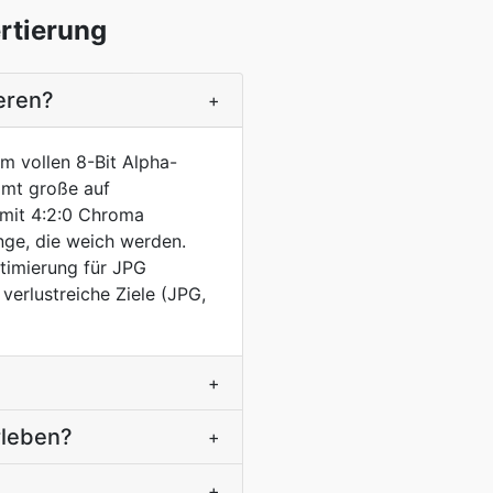
rtierung
ieren?
+
em vollen 8-Bit Alpha-
mmt große auf
 mit 4:2:0 Chroma
nge, die weich werden.
timierung für JPG
 verlustreiche Ziele (JPG,
+
rleben?
+
+