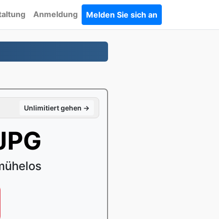
taltung
Anmeldung
Melden Sie sich an
Unlimitiert gehen →
 JPG
mühelos