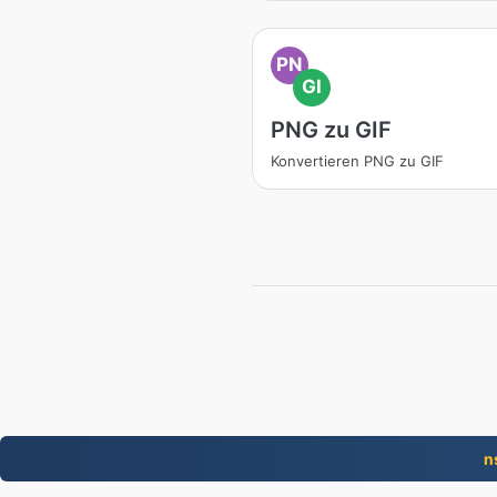
PN
GI
PNG zu GIF
Konvertieren PNG zu GIF
n