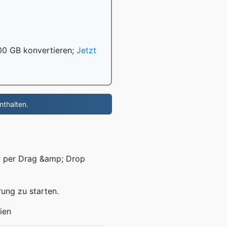
100 GB konvertieren;
Jetzt
nthalten.
er per Drag &amp; Drop
rung zu starten.
ien