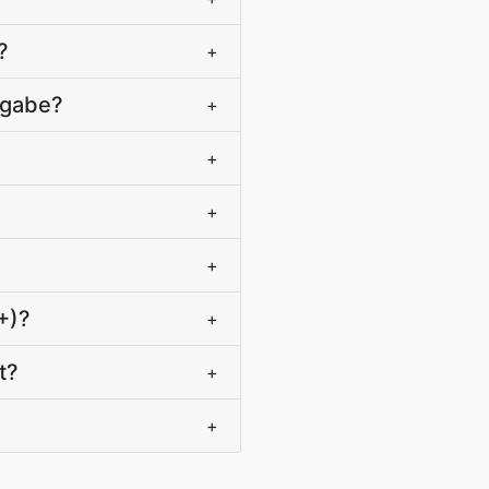
?
+
fgabe?
+
?
+
+
+
+)?
+
t?
+
+