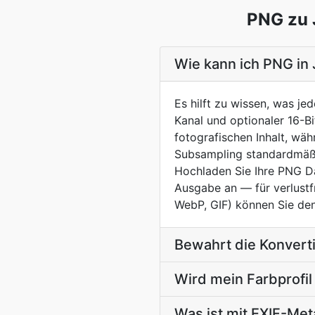
PNG zu 
Wie kann ich PNG in 
Es hilft zu wissen, was je
Kanal und optionaler 16-B
fotografischen Inhalt, wä
Subsampling standardmäßig
Hochladen Sie Ihre PNG D
Ausgabe an — für verlustfre
WebP, GIF) können Sie den
Bewahrt die Konvert
Wird mein Farbprofi
Was ist mit EXIF-Me