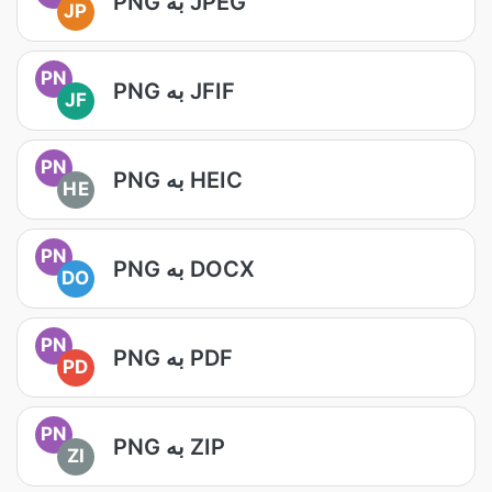
PNG به JPEG
JP
PN
PNG به JFIF
JF
PN
PNG به HEIC
HE
PN
PNG به DOCX
DO
PN
PNG به PDF
PD
PN
PNG به ZIP
ZI