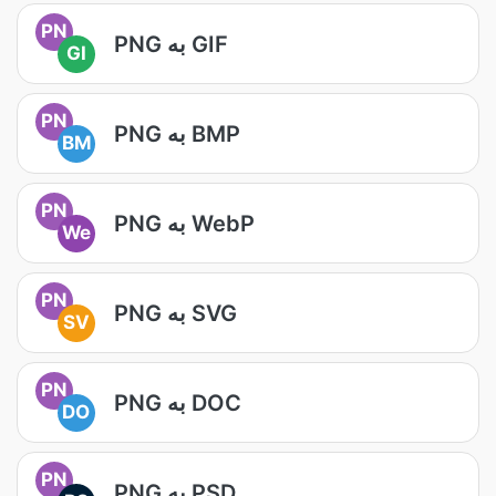
PN
PNG به GIF
GI
PN
PNG به BMP
BM
PN
PNG به WebP
We
PN
PNG به SVG
SV
PN
PNG به DOC
DO
PN
PNG به PSD