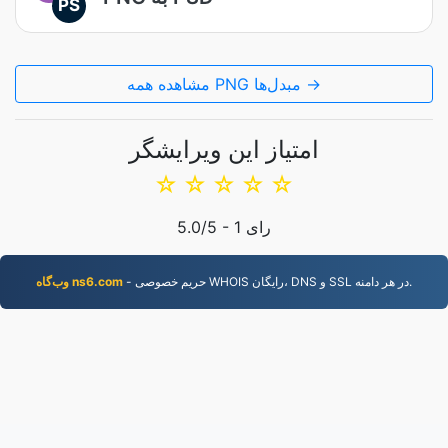
PS
مشاهده همه PNG مبدل‌ها →
امتیاز این ویرایشگر
☆
☆
☆
☆
☆
رای
1
/5 -
5.0
- حریم خصوصی WHOIS رایگان، DNS و SSL در هر دامنه.
وب‌گاه ns6.com