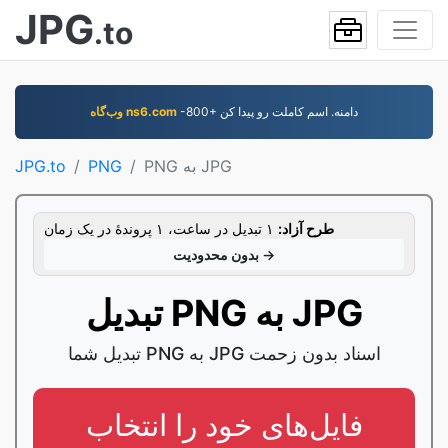
JPG
.to
-800+ دامنه. اسم کاملت رو پيدا کن
وب‌گاه ns6.com
PNG به JPG
PNG
JPG.to
طرح آزاد:
۱ تبدیل در ساعت، ۱ پروندۀ در یک زمان
بدون محدودیت →
تبدیل PNG به JPG
تبدیل شما PNG به JPG اسناد بدون زحمت
فایل‌های خود را انتخاب