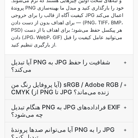
و لبه‌های سخت اولین چیزهایی هستند که نرم می‌شوند.
پروندۀ PNG خود را بارگذاری کنید و مبدل ما بهینه‌سازی
کیفیت آگاه از قالب را برای خروجی JPG اعمال می‌کند
— برای اهداف بدون از دست دادن (PNG، TIFF، BMP،
PSD) هر پیکسل حفظ می‌شود؛ برای اهداف با از دست
دادن (JPG، WebP، GIF) می‌توانید عامل کیفیت را قبل
از بارگیری تنظیم کنید.
آیا تبدیل PNG به JPG شفافیت را حفظ
+
می‌کند؟
آیا پروفایل رنگ من) sRGB / Adobe RGB /
+
CMYK (از PNG تا JPG زنده می‌ماند؟
هنگام تبدیل PNG به JPG فراداده‌های EXIF
+
چه می‌شود؟
آیا می‌توانم صدها پروندۀ PNG را به JPG
+
تبدیل کنم؟