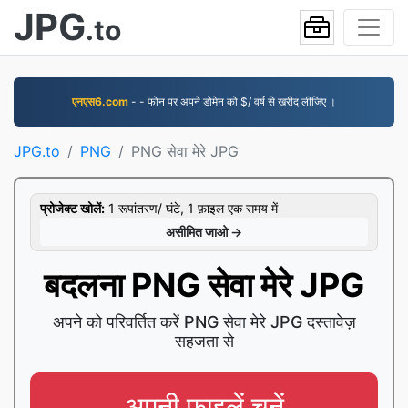
JPG
.to
एनएस6.com
- - फोन पर अपने डोमेन को $/ वर्ष से खरीद लीजिए ।
JPG.to
PNG
PNG सेवा मेरे JPG
प्रोजेक्ट खोलें:
1 रूपांतरण/ घंटे, 1 फ़ाइल एक समय में
असीमित जाओ →
बदलना PNG सेवा मेरे JPG
अपने को परिवर्तित करें PNG सेवा मेरे JPG दस्तावेज़
सहजता से
अपनी फ़ाइलें चुनें