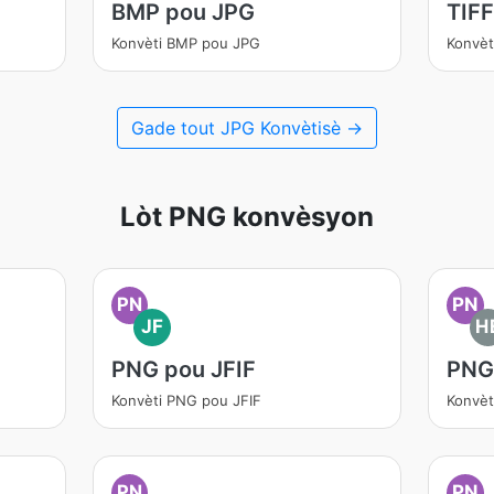
BMP pou JPG
TIF
Konvèti BMP pou JPG
Konvèt
Gade tout JPG Konvètisè →
Lòt PNG konvèsyon
PN
PN
JF
H
PNG pou JFIF
PNG
Konvèti PNG pou JFIF
Konvèt
PN
PN