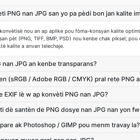
ti PNG nan JPG san yo pa pèdi bon jan kalite i
 konvètisè nou an ap aplike pou fòma-konsyan kalite optim
san pèt (PNG, TIFF, BMP, PSD) nou kenbe chak piksel; pou o
tè kalite a anvan telechaje.
 nan JPG an kenbe transparans?
wen (sRGB / Adobe RGB / CMYK) pral rete PNG 
e EXIF lè w ap konvèti PNG nan JPG?
i dè santèn de PNG dosye nan JPG nan yon f
npare ak Photoshop / GIMP pou menm travay la?