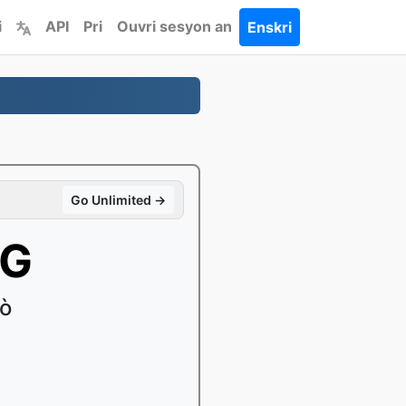
i
API
Pri
Ouvri sesyon an
Enskri
Go Unlimited →
PG
fò