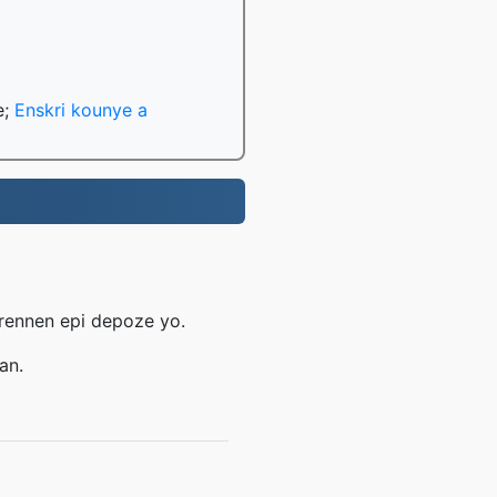
e;
Enskri kounye a
trennen epi depoze yo.
an.