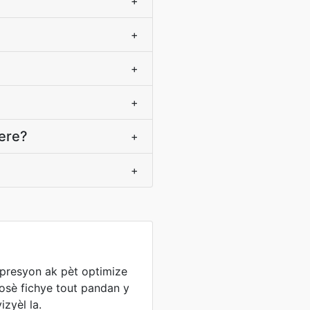
+
+
+
+
pere?
+
+
npresyon ak pèt optimize
wosè fichye tout pandan y
izyèl la.