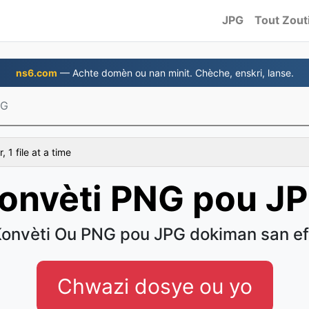
JPG
Tout Zout
ns6.com
— Achte domèn ou nan minit. Chèche, enskri, lanse.
PG
 1 file at a time
onvèti PNG pou J
onvèti Ou PNG pou JPG dokiman san e
Chwazi dosye ou yo