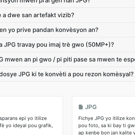
mansyon mwen pral gen nan JPG?
e a dwe san artefakt vizib?
n yo prive pandan konvèsyon an?
a JPG travay pou imaj trè gwo (50MP+)?
 mwen an pi gwo / pi piti pase sa mwen te es
 dosye JPG ki te konvèti a pou rezon komèsyal?
JPG
parans epi yo itilize
Fichye JPG yo itilize ko
fè yo ideyal pou grafik,
pou foto, sa ki bay ti g
ap kenbe bon jan kalite v