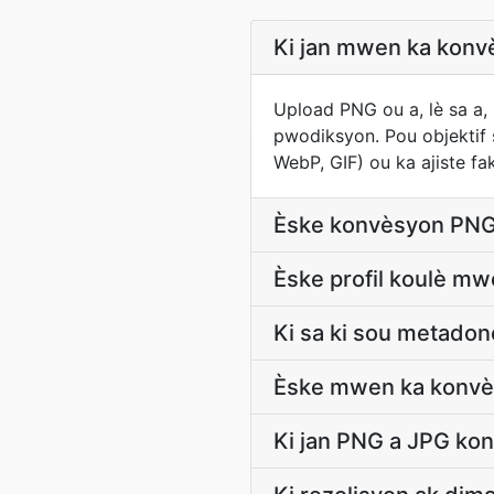
Ki jan mwen ka konvè
Upload PNG ou a, lè sa a,
pwodiksyon. Pou objektif 
WebP, GIF) ou ka ajiste fak
Èske konvèsyon PNG
Èske profil koulè m
Ki sa ki sou metadon
Èske mwen ka konvèt
Ki jan PNG a JPG ko