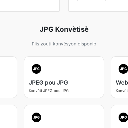
JPG Konvètisè
Plis zouti konvèsyon disponib
JPG
JPG
JPEG pou JPG
Web
Konvèti JPEG pou JPG
Konvèt
JPG
JPG