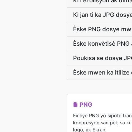
Ki rezolisyon ak di
Ki jan ti ka JPG dosy
Èske PNG dosye mwe
Èske konvètisè PNG 
Poukisa se dosye JPG
Èske mwen ka itilize
PNG
Fichye PNG yo sipòte trans
konpresyon san pèt, sa ki 
logo, ak Ekran.