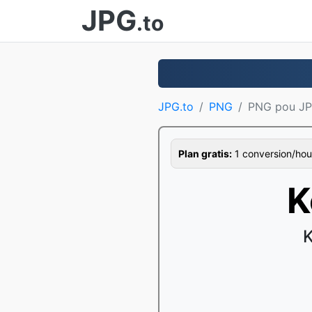
JPG
.to
JPG.to
PNG
PNG pou J
Plan gratis:
1 conversion/hour,
K
K