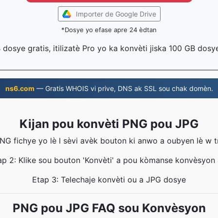
Importer de Google Drive
*Dosye yo efase apre 24 èdtan
B dosye gratis, itilizatè Pro yo ka konvèti jiska 100 GB dosy
ns6.com
— Gratis WHOIS vi prive, DNS ak SSL sou chak domèn.
Kijan pou konvèti PNG pou JPG
PNG fichye yo lè l sèvi avèk bouton ki anwo a oubyen lè w 
ap 2: Klike sou bouton 'Konvèti' a pou kòmanse konvèsyon 
Etap 3: Telechaje konvèti ou a JPG dosye
PNG pou JPG FAQ sou Konvèsyon