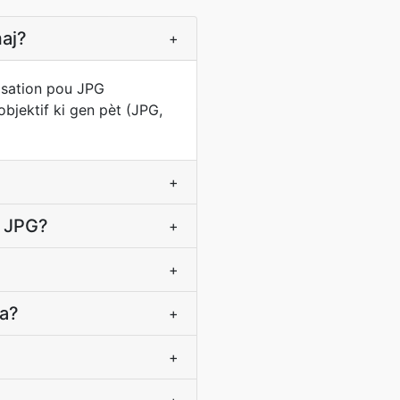
maj?
+
isation pou JPG
bjektif ki gen pèt (JPG,
+
a JPG?
+
+
wa?
+
+