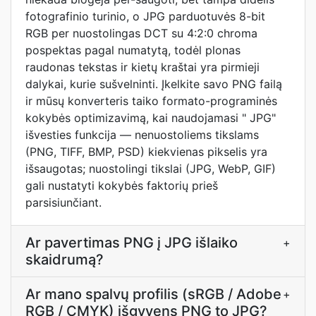
fotografinio turinio, o JPG parduotuvės 8-bit
RGB per nuostolingas DCT su 4:2:0 chroma
pospektas pagal numatytą, todėl plonas
raudonas tekstas ir kietų kraštai yra pirmieji
dalykai, kurie sušvelninti. Įkelkite savo PNG failą
ir mūsų konverteris taiko formato-programinės
kokybės optimizavimą, kai naudojamasi " JPG"
išvesties funkcija — nenuostoliems tikslams
(PNG, TIFF, BMP, PSD) kiekvienas pikselis yra
išsaugotas; nuostolingi tikslai (JPG, WebP, GIF)
gali nustatyti kokybės faktorių prieš
parsisiunčiant.
Ar pavertimas PNG į JPG išlaiko
+
skaidrumą?
Ar mano spalvų profilis (sRGB / Adobe
+
RGB / CMYK) išgyvens PNG to JPG?