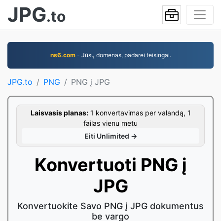
JPG
.to
ns6.com
- Jūsų domenas, padarei teisingai.
JPG.to
PNG
PNG į JPG
Laisvasis planas:
1 konvertavimas per valandą, 1
failas vienu metu
Eiti Unlimited →
Konvertuoti PNG į
JPG
Konvertuokite Savo PNG į JPG dokumentus
be vargo