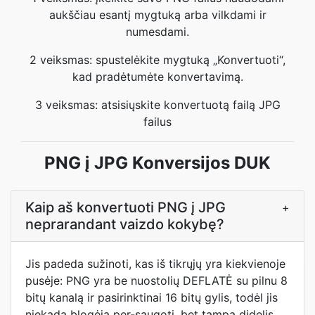
aukščiau esantį mygtuką arba vilkdami ir
numesdami.
2 veiksmas: spustelėkite mygtuką „Konvertuoti“,
kad pradėtumėte konvertavimą.
3 veiksmas: atsisiųskite konvertuotą failą JPG
failus
PNG į JPG Konversijos DUK
Kaip aš konvertuoti PNG į JPG
+
neprarandant vaizdo kokybę?
Jis padeda sužinoti, kas iš tikrųjų yra kiekvienoje
pusėje: PNG yra be nuostolių DEFLATĖ su pilnu 8
bitų kanalą ir pasirinktinai 16 bitų gylis, todėl jis
niekada blogėja per-saugoti, bet tampa didelis