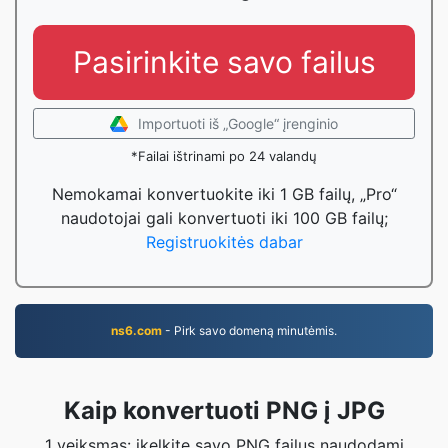
Pasirinkite savo failus
Importuoti iš „Google“ įrenginio
*Failai ištrinami po 24 valandų
Nemokamai konvertuokite iki 1 GB failų, „Pro“
naudotojai gali konvertuoti iki 100 GB failų;
Registruokitės dabar
ns6.com
- Pirk savo domeną minutėmis.
Kaip konvertuoti PNG į JPG
1 veiksmas: įkelkite savo PNG failus naudodami