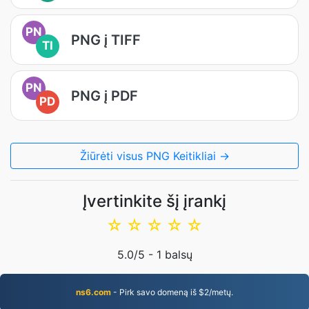
PN
PNG į TIFF
TI
PN
PNG į PDF
PD
Žiūrėti visus PNG Keitikliai →
Įvertinkite šį įrankį
☆
☆
☆
☆
☆
5.0
/5 -
1
balsų
ns6.com
- Pirk savo domeną iš $2/metų.