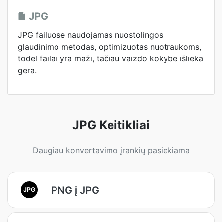
JPG
JPG failuose naudojamas nuostolingos
glaudinimo metodas, optimizuotas nuotraukoms,
todėl failai yra maži, tačiau vaizdo kokybė išlieka
gera.
JPG Keitikliai
Daugiau konvertavimo įrankių pasiekiama
PNG į JPG
JPG