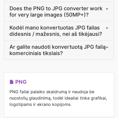
Does the PNG to JPG converter work
+
for very large images (50MP+)?
Kodėl mano konvertuotas JPG failas
+
didesnis / mažesnis, nei aš tikėjausi?
Ar galite naudoti konvertuotą JPG failą
+
komerciniais tikslais?
PNG
PNG failai palaiko skaidrumą ir naudoja be
nuostolių glaudinimą, todėl idealiai tinka grafikai,
logotipams ir ekrano kopijoms.