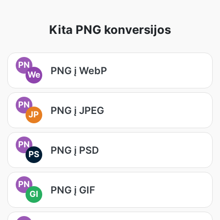
Kita PNG konversijos
PN
PNG į WebP
We
PN
PNG į JPEG
JP
PN
PNG į PSD
PS
PN
PNG į GIF
GI