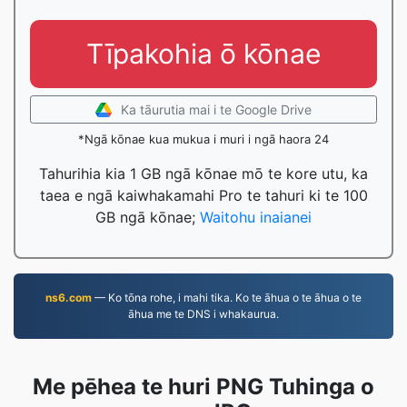
Tīpakohia ō kōnae
Ka tāurutia mai i te Google Drive
*Ngā kōnae kua mukua i muri i ngā haora 24
Tahurihia kia 1 GB ngā kōnae mō te kore utu, ka
taea e ngā kaiwhakamahi Pro te tahuri ki te 100
GB ngā kōnae;
Waitohu inaianei
ns6.com
— Ko tōna rohe, i mahi tika. Ko te āhua o te āhua o te
āhua me te DNS i whakaurua.
Me pēhea te huri PNG Tuhinga o