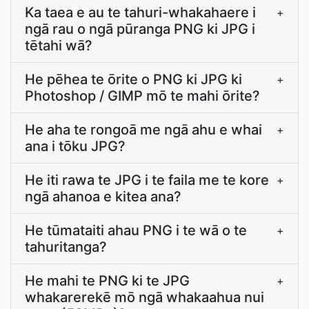
Ka taea e au te tahuri-whakahaere i
+
ngā rau o ngā pūranga PNG ki JPG i
tētahi wā?
He pēhea te ōrite o PNG ki JPG ki
+
Photoshop / GIMP mō te mahi ōrite?
He aha te rongoā me ngā ahu e whai
+
ana i tōku JPG?
He iti rawa te JPG i te faila me te kore
+
ngā ahanoa e kitea ana?
He tūmataiti ahau PNG i te wā o te
+
tahuritanga?
He mahi te PNG ki te JPG
+
whakarerekē mō ngā whakaahua nui