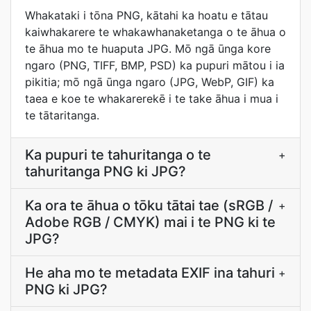
Whakataki i tōna PNG, kātahi ka hoatu e tātau
kaiwhakarere te whakawhanaketanga o te āhua o
te āhua mo te huaputa JPG. Mō ngā ūnga kore
ngaro (PNG, TIFF, BMP, PSD) ka pupuri mātou i ia
pikitia; mō ngā ūnga ngaro (JPG, WebP, GIF) ka
taea e koe te whakarerekē i te take āhua i mua i
te tātaritanga.
Ka pupuri te tahuritanga o te
+
tahuritanga PNG ki JPG?
Ka ora te āhua o tōku tātai tae (sRGB /
+
Adobe RGB / CMYK) mai i te PNG ki te
JPG?
He aha mo te metadata EXIF ina tahuri
+
PNG ki JPG?