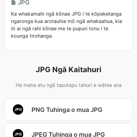
JPG
Ka whakamahi ngā kōnae JPG i te kōpeketanga
ngaronga kua arotauhia mō ngā whakaahua, kia
iti ai ngā rahi kōnae me te pupuri tonu i te
kounga tirohanga.
JPG Ngā Kaitahuri
He maha atu ngā taputapu tahuri e wātea ana
PNG Tuhinga o mua JPG
JPG
JPEG Tuhinga o mua JPG
JPG