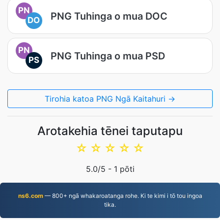
PN
PNG Tuhinga o mua DOC
DO
PN
PNG Tuhinga o mua PSD
PS
Tirohia katoa PNG Ngā Kaitahuri →
Arotakehia tēnei taputapu
☆
☆
☆
☆
☆
5.0
/5 -
1
pōti
ns6.com
— 800+ ngā whakaroatanga rohe. Ki te kimi i tō tou ingoa
tika.