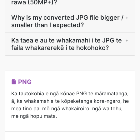
rawa (50MP+)?
Why is my converted JPG file bigger /
+
smaller than I expected?
Ka taea e au te whakamahi i te JPG te
+
faila whakarerekē i te hokohoko?
PNG
Ka tautokohia e ngā kōnae PNG te māramatanga,
ā, ka whakamahia te kōpeketanga kore-ngaro, he
mea tino pai mō ngā whakairoiro, ngā waitohu,
me ngā hopu mata.