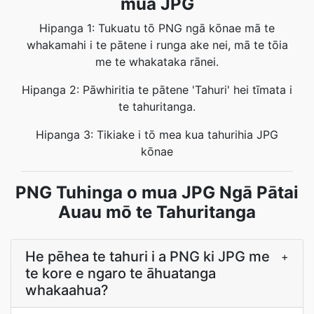
mua JPG
Hipanga 1: Tukuatu tō PNG ngā kōnae mā te
whakamahi i te pātene i runga ake nei, mā te tōia
me te whakataka rānei.
Hipanga 2: Pāwhiritia te pātene 'Tahuri' hei tīmata i
te tahuritanga.
Hipanga 3: Tikiake i tō mea kua tahurihia JPG
kōnae
PNG Tuhinga o mua JPG Ngā Pātai
Auau mō te Tahuritanga
He pēhea te tahuri i a PNG ki JPG me
+
te kore e ngaro te āhuatanga
whakaahua?