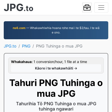
JPG
.to
ns6.com
— Whakawhiwhia hoana rohe mai i te $2/tau. I te wā
e ono.
JPG.to
PNG
PNG Tuhinga o mua JPG
Whakahaua:
1 conversion/hour, 1 file at a time
Kāore i te whakawhāiti →
Tahuri PNG Tuhinga o
mua JPG
Tahurihia Tō PNG Tuhinga o mua JPG
tuhinga ngawari