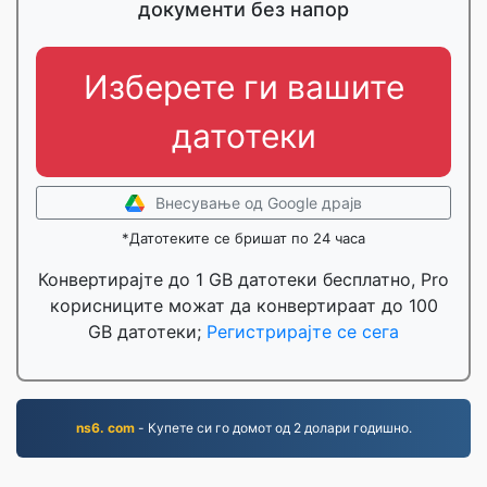
документи без напор
Изберете ги вашите
датотеки
Внесување од Google драјв
*Датотеките се бришат по 24 часа
Конвертирајте до 1 GB датотеки бесплатно, Pro
корисниците можат да конвертираат до 100
GB датотеки;
Регистрирајте се сега
ns6. com
- Купете си го домот од 2 долари годишно.