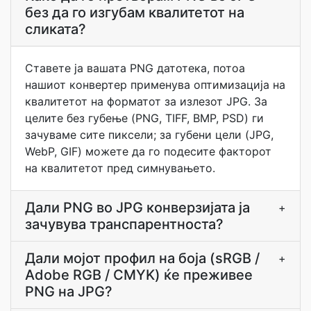
без да го изгубам квалитетот на
сликата?
Ставете ја вашата PNG датотека, потоа
нашиот конвертер применува оптимизација на
квалитетот на форматот за излезот JPG. За
целите без губење (PNG, TIFF, BMP, PSD) ги
зачуваме сите пиксели; за губени цели (JPG,
WebP, GIF) можете да го подесите факторот
на квалитетот пред симнувањето.
Дали PNG во JPG конверзијата ја
+
зачувува транспарентноста?
Дали мојот профил на боја (sRGB /
+
Adobe RGB / CMYK) ќе преживее
PNG на JPG?