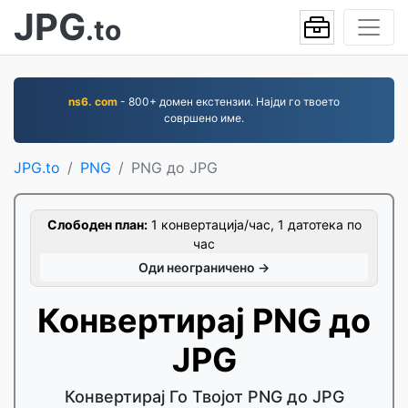
JPG
.to
ns6. com
- 800+ домен екстензии. Најди го твоето
совршено име.
JPG.to
PNG
PNG до JPG
Слободен план:
1 конвертација/час, 1 датотека по
час
Оди неограничено →
Конвертирај PNG до
JPG
Конвертирај Го Твојот PNG до JPG