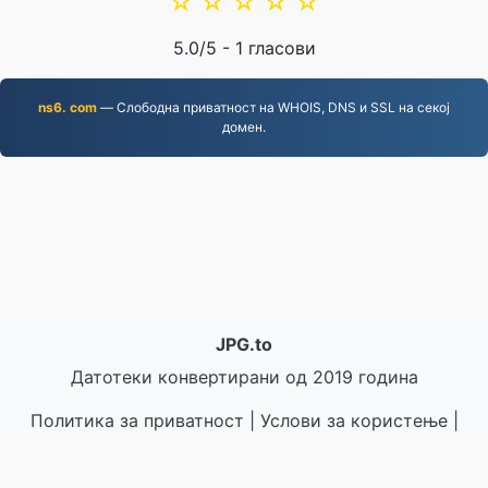
☆
☆
☆
☆
☆
5.0
/5 -
1
гласови
ns6. com
— Слободна приватност на WHOIS, DNS и SSL на секој
домен.
JPG.to
Датотеки конвертирани од 2019 година
Политика за приватност
|
Услови за користење
|
За нас
|
Контактирајте не
|
API
|
Примерци
|
Инсталирај апликација