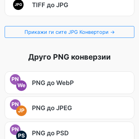
TIFF до JPG
JPG
Прикажи ги сите JPG Конвертори →
Друго PNG конверзии
PN
PNG до WebP
We
PN
PNG до JPEG
JP
PN
PNG до PSD
PS