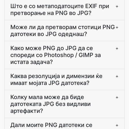
Што е со метаподатоците EXIF при
+
претворање на PNG во JPG?
Може ли да претворам стотици PNG
+
датотеки во JPG одеднаш?
Како може PNG до JPG да се
+
спореди со Photoshop / GIMP за
истата задача?
Каква резолуција и димензии ќе
+
имаат мојата JPG датотека?
Колку мала може да биде
+
датотеката JPG без видливи
артефакти?
Дали моите PNG датотеки се
+