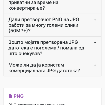
приватни за време на
конвертирање?
Дали претворачот PNG на JPG
+
работи за многу големи слики
(50MP+)?
Зошто мојата претворена JPG
+
датотека е поголема / помала од
што очекував?
Може ли да ја користам
+
комерцијалната JPG датотека?
PNG
PNG датотеките поддржуваат