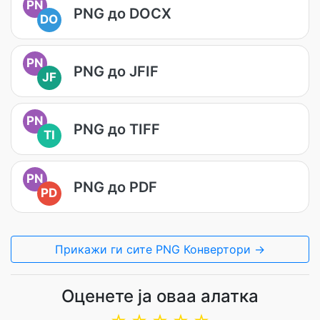
PN
PNG до DOCX
DO
PN
PNG до JFIF
JF
PN
PNG до TIFF
TI
PN
PNG до PDF
PD
Прикажи ги сите PNG Конвертори →
Оценете ја оваа алатка