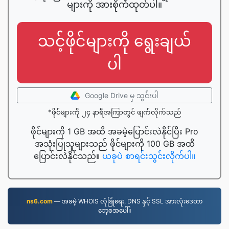
များကို အားစိုက်ထုတ်ပါ။
သင့်ဖိုင်များကို ရွေးချယ်
ပါ
Google Drive မှ သွင်းပါ
*ဖိုင်များကို ၂၄ နာရီအကြာတွင် ဖျက်လိုက်သည်
ဖိုင်များကို 1 GB အထိ အခမဲ့ပြောင်းလဲနိုင်ပြီး Pro
အသုံးပြုသူများသည် ဖိုင်များကို 100 GB အထိ
ပြောင်းလဲနိုင်သည်။
ယခုပဲ စာရင်းသွင်းလိုက်ပါ။
ns6.com
— အခမဲ့ WHOIS လုံခြုံရေး, DNS နှင့် SSL အားလုံးဒေတာ
ဘေ့စအပေါ်။