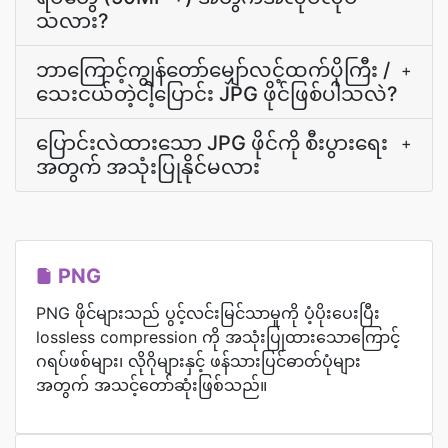
သလား?
ဘာကြောင့်ကျွန်တော်မျှော်လင့်ထက်ပိုကြီး /
+
သေးငယ်တဲ့ငါ့ပြောင်း JPG ဖိုင်ဖြစ်ပါသလဲ?
ပြောင်းလဲထားသော JPG ဖိုင်ကို စီးပွားရေး
+
အတွက် အသုံးပြုနိုင်မလား
PNG
PNG ဖိုင်များသည် ပွင့်လင်းမြင်သာမှုကို ပံ့ပိုးပေးပြီး
lossless compression ကို အသုံးပြုထားသောကြောင့်
ဂရပ်ဖစ်များ၊ လိုဂိုများနှင့် ဖန်သားပြင်ဓာတ်ပုံများ
အတွက် အသင့်တော်ဆုံးဖြစ်သည်။