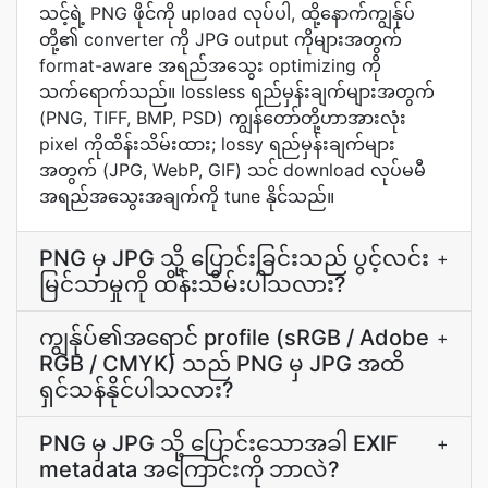
သင့်ရဲ့ PNG ဖိုင်ကို upload လုပ်ပါ, ထို့နောက်ကျွန်ုပ်
တို့၏ converter ကို JPG output ကိုများအတွက်
format-aware အရည်အသွေး optimizing ကို
သက်ရောက်သည်။ lossless ရည်မှန်းချက်များအတွက်
(PNG, TIFF, BMP, PSD) ကျွန်တော်တို့ဟာအားလုံး
pixel ကိုထိန်းသိမ်းထား; lossy ရည်မှန်းချက်များ
အတွက် (JPG, WebP, GIF) သင် download လုပ်မမီ
အရည်အသွေးအချက်ကို tune နိုင်သည်။
PNG မှ JPG သို့ ပြောင်းခြင်းသည် ပွင့်လင်း
+
မြင်သာမှုကို ထိန်းသိမ်းပါသလား?
ကျွန်ုပ်၏အရောင် profile (sRGB / Adobe
+
RGB / CMYK) သည် PNG မှ JPG အထိ
ရှင်သန်နိုင်ပါသလား?
PNG မှ JPG သို့ ပြောင်းသောအခါ EXIF
+
metadata အကြောင်းကို ဘာလဲ?