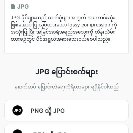
JPG
JPG ဖိုင်များသည် ဓာတ်ပုံများအတွက် အကောင်းဆုံး
ဖြစ်အောင် ပြုလုပ်ထားသော lossy compression ကို
အသုံးပြုပြီး အမြင်အာရုံအရည်အသွေးကို ထိန်းသိမ်း
ထားစဉ်တွင် ဖိုင်အရွယ်အစားသေးငယ်စေပါသည်။
JPG ပြောင်းစက်များ
နောက်ထပ် ပြောင်းလဲရေးကိရိယာများ ရရှိနိုင်ပါသည်
PNG သို့ JPG
JPG