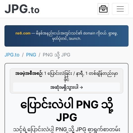
JPG
.to
ns6.com
— မိနစ်အနည်းငယ်အတွင်းသင်၏ domain ကိုဝယ်. ရှာဖွေ,
မှတ်ပုံတင်, launch.
JPG.to
PNG
PNG သို့ JPG
အခမဲ့အစီအစဉ်:
1 ပြောင်းလဲခြင်း / နာရီ, 1 တစ်ချိန်တည်းမှာ
ဖိုင်
အဆုံးမရှိသွားပါ →
ပြောင်းလဲပါ PNG သို့
JPG
သင့်ရဲ့ပြောင်းလဲပါ PNG သို့ JPG စာရွက်စာတမ်း