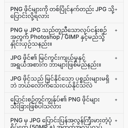
PNG ဖိုင်များကို တစ်ပြိုင်နက်တည်း JPG သို့
+
ပြောင်းလို့ရလား
PNG မှ JPG သည်တူညီသောလုပ်ငန်းစဉ်
+
အတွက် Photoshop / GIMP နှင့်မည်သို့
နှိုင်းယှဉ်သနည်း။
JPG ဖိုင်၏ မြင်ကွင်းကျယ်မှုနှင့်
+
အရွယ်အစားက ဘာများဖြစ်မည်နည်း။
JPG ဖိုင်သည် မြင်နိုင်သော ပစ္စည်းများမရှိ
+
ဘဲ ဘယ်လောက်သေးငယ်နိုင်သလဲ
ပြောင်းစဉ်တွင်ကျွန်ုပ်၏ PNG ဖိုင်များ
+
သီးခြားဖြစ်ပါသလား
PNG မှ JPG ပြောင်းပြန်အလွန်ကြီးမားတဲ့ပုံ
+
ရိပ်တွေ (50MP +) အတွက်အလုပ်လုပ်