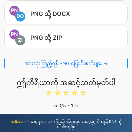
PN
PNG သို့ DOCX
DO
PN
PNG သို့ ZIP
ZI
အားလုံးကြည့်ရန် PNG ပြောင်းစက်များ →
ဤကိရိယာကို အဆင့်သတ်မှတ်ပါ
☆
☆
☆
☆
☆
5.0
/5 -
1
မဲ
ns6.com
— သင့်ရဲ့ domain ကို, မှန်ကန်စွာလုပ်. အခမဲ့ပုဂ္ဂလိကနှင့် DNS ကို
ပါဝင်သည်။