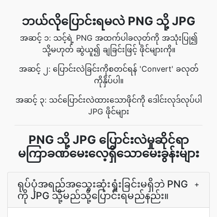
ဘယ်လိုပြောင်းရမလဲ PNG သို့ JPG
အဆင့် ၁: သင့်ရဲ့ PNG အထက်ပါခလုတ်ကို အသုံးပြု၍
သို့မဟုတ် ဆွဲယူ၍ ချခြင်းဖြင့် ဖိုင်များကို။
အဆင့် ၂: ပြောင်းလဲခြင်းကိုစတင်ရန် 'Convert' ခလုတ်
ကိုနှိပ်ပါ။
အဆင့် ၃: သင်ပြောင်းလဲထားသောဖိုင်ကို ဒေါင်းလုဒ်လုပ်ပါ
JPG ဖိုင်များ
PNG သို့ JPG ပြောင်းလဲမှုဆိုင်ရာ
မကြာခဏမေးလေ့ရှိသောမေးခွန်းများ
ရုပ်ပုံအရည်အသွေးဆုံးရှုံးခြင်းမရှိဘဲ PNG
+
ကို JPG သို့မည်သို့ပြောင်းရမည်နည်း။