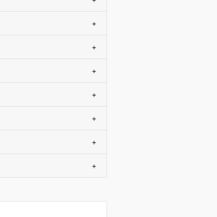
+
+
+
+
+
+
+