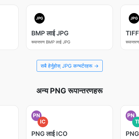
JPG
JPG
BMP लाई JPG
TIFF
रूपान्तरण BMP लाई JPG
रूपान्त
सबै हेर्नुहोस् JPG कन्भर्टरहरू →
अन्य PNG रूपान्तरणहरू
PN
PN
IC
T
PNG लाई ICO
PNG 