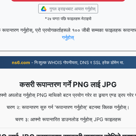
गुगल ड्राइभबाट आयात गर्नुहोस्
*२४ घण्टा पछि फाइलहरू मेटाइयो
रूपान्तरण गर्नुहोस्, प्रो प्रयोगकर्ताहरूले १०० जीबी सम्मका फाइलहरू रूपान्त
गर्नुहोस्
ns6.com
- निःशुल्क WHOIS गोपनीयता, DNS र SSL हरेक डोमेन मा.
कसरी रूपान्तरण गर्ने PNG लाई JPG
्नो अपलोड गर्नुहोस् PNG माथिको बटन प्रयोग गरेर वा ड्र्याग एण्ड ड्रप गरे
चरण २: रूपान्तरण सुरु गर्न 'रूपान्तरण गर्नुहोस्' बटनमा क्लिक गर्नुहोस्।
चरण ३: आफ्नो रूपान्तरित डाउनलोड गर्नुहोस् JPG फाइलहरू