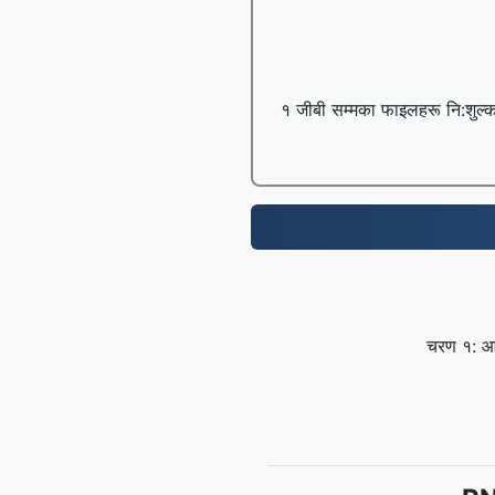
१ जीबी सम्मका फाइलहरू नि:शुल्क 
चरण १: आफ