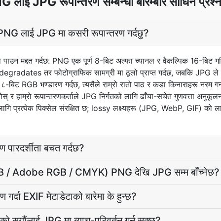
 लाई JPG रूपान्तरण सम्बन्धी बारम्बार सोधिने प्रश्
म PNG लाई JPG मा कसरी रूपान्तरण गर्दछु?
 थाहा पाउन मद्दत गर्दछ: PNG एक पूर्ण 8-बिट अल्फा च्यानल र वैकल्पिक 16-ब
ा degradates तर फोटोग्राफिक सामग्री मा ठूलो प्राप्त गर्दछ, जबकि JPG ले पूर
८-बिट RGB भण्डारण गर्दछ, त्यसैले राम्रो रातो पाठ र कडा किनाराहरू नरम गर्
र हाम्रो रूपान्तरणकर्ताले JPG निर्गतको लागि ढाँचा-सचेत गुणवत्ता अनुकूलन ल
प्रत्येक पिक्सेल संरक्षित छ; lossy लक्ष्यहरू (JPG, WebP, GIF) को लाग
।
 पारदर्शीता बचत गर्दछ?
RGB / Adobe RGB / CMYK) PNG देखि JPG सम्म बाँच्नेछ?
र्दा EXIF मेटाडेटाको बारेमा के हुन्छ?
सयौंलाई JPG मा ब्याच-परिवर्तन गर्न सक्छु?