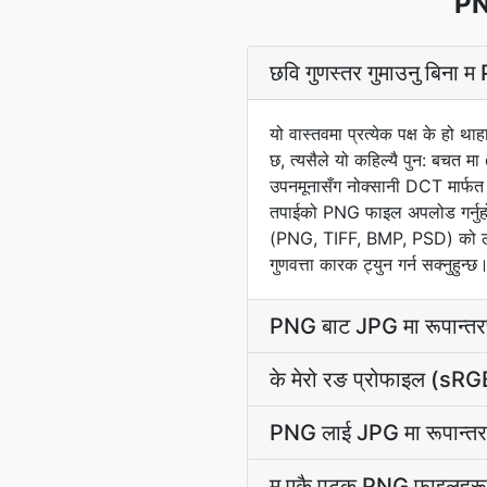
PNG
छवि गुणस्तर गुमाउनु बिना 
यो वास्तवमा प्रत्येक पक्ष के हो
छ, त्यसैले यो कहिल्यै पुन: बचत म
उपनमूनासँग नोक्सानी DCT मार्फत 
तपाईको PNG फाइल अपलोड गर्नुहोस् 
(PNG, TIFF, BMP, PSD) को लागि 
गुणवत्ता कारक ट्युन गर्न सक्नुहुन्छ
PNG बाट JPG मा रूपान्तरण
के मेरो रङ प्रोफाइल (s
PNG लाई JPG मा रूपान्तरण ग
म एकै पटक PNG फाइलहरूको 