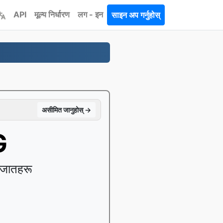
API
मूल्य निर्धारण
लग - इन
साइन अप गर्नुहोस्
असीमित जानुहोस् →
G
गजातहरू