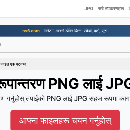
JPG
सबै उपकरणहरू
ns6.com
- मिनेटमा आफ्नो डोमेन किन्न. खोजी, दर्ता, सुरु.
G
 १ फाइल एक पटकमा
रूपान्तरण PNG लाई JP
तरण गर्नुहोस् तपाईंको PNG लाई JPG सहज रूपमा का
आफ्ना फाइलहरू चयन गर्नुहोस्