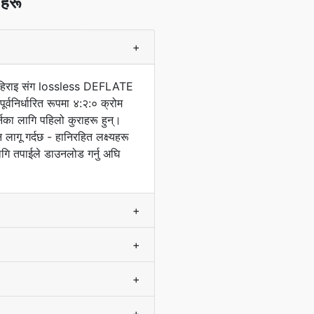
नहरू
+
िट गहिराइ संग lossless DEFLATE
्वनिर्धारित रूपमा ४:२:० क्रोम
नका लागि पहिलो कुराहरू हुन्।
ागू गर्दछ - हानिरहित लक्ष्यहरू
ि तपाईले डाउनलोड गर्नु अघि
+
+
+
+