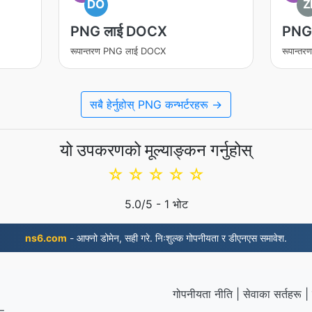
DO
Z
PNG लाई DOCX
PNG 
रूपान्तरण PNG लाई DOCX
रूपान्त
सबै हेर्नुहोस् PNG कन्भर्टरहरू →
यो उपकरणको मूल्याङ्कन गर्नुहोस्
☆
☆
☆
☆
☆
5.0
/5 -
1
भोट
ns6.com
- आफ्नो डोमेन, सही गरे. निःशुल्क गोपनीयता र डीएनएस समावेश.
गोपनीयता नीति
|
सेवाका सर्तहरू
|