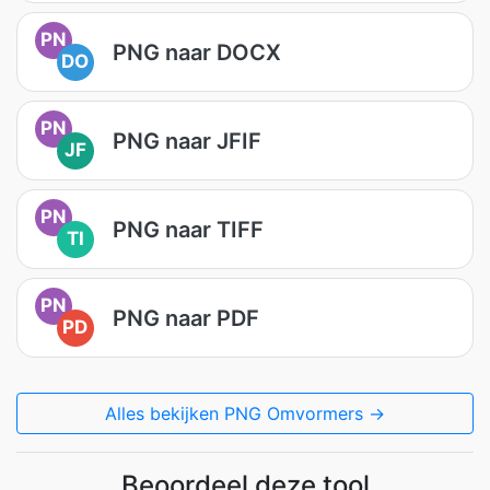
PN
PNG naar DOCX
DO
PN
PNG naar JFIF
JF
PN
PNG naar TIFF
TI
PN
PNG naar PDF
PD
Alles bekijken PNG Omvormers →
Beoordeel deze tool