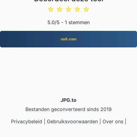
☆
☆
☆
☆
☆
5.0
/5 -
1
stemmen
ns6.com
JPG.to
Bestanden geconverteerd sinds 2019
Privacybeleid
|
Gebruiksvoorwaarden
|
Over ons
|
Neem contact met ons op
|
API
|
Monsters
|
App
installeren