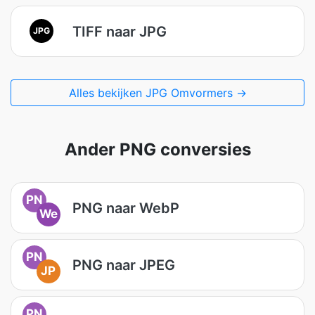
TIFF naar JPG
JPG
Alles bekijken JPG Omvormers →
Ander PNG conversies
PN
PNG naar WebP
We
PN
PNG naar JPEG
JP
PN