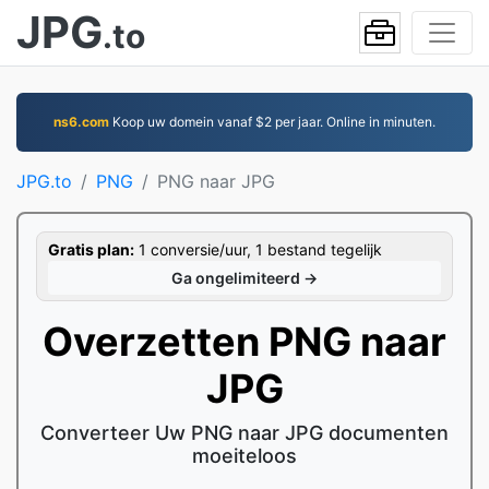
JPG
.to
ns6.com
Koop uw domein vanaf $2 per jaar. Online in minuten.
JPG.to
PNG
PNG naar JPG
Gratis plan:
1 conversie/uur, 1 bestand tegelijk
Ga ongelimiteerd →
Overzetten PNG naar
JPG
Converteer Uw PNG naar JPG documenten
moeiteloos