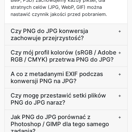
BMP, PSD) zachowujemy każdy piksel; dla
stratnych celów (JPG, WebP, GIF) można
nastawić czynnik jakości przed pobraniem.
Czy PNG do JPG konwersja
+
zachowuje przejrzystość?
Czy mój profil kolorów (sRGB / Adobe
+
RGB / CMYK) przetrwa PNG do JPG?
A co z metadanymi EXIF podczas
+
konwersji PNG na JPG?
Czy mogę przestawić setki plików
+
PNG do JPG naraz?
Jak PNG do JPG porównać z
+
Photoshop / GIMP dla tego samego
zadania?