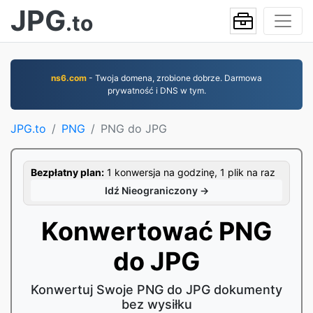
JPG
.to
ns6.com
- Twoja domena, zrobione dobrze. Darmowa
prywatność i DNS w tym.
JPG.to
PNG
PNG do JPG
Bezpłatny plan:
1 konwersja na godzinę, 1 plik na raz
Idź Nieograniczony →
Konwertować PNG
do JPG
Konwertuj Swoje PNG do JPG dokumenty
bez wysiłku