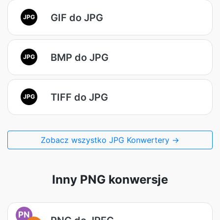
GIF do JPG
JPG
BMP do JPG
JPG
TIFF do JPG
JPG
Zobacz wszystko JPG Konwertery →
Inny PNG konwersje
PN