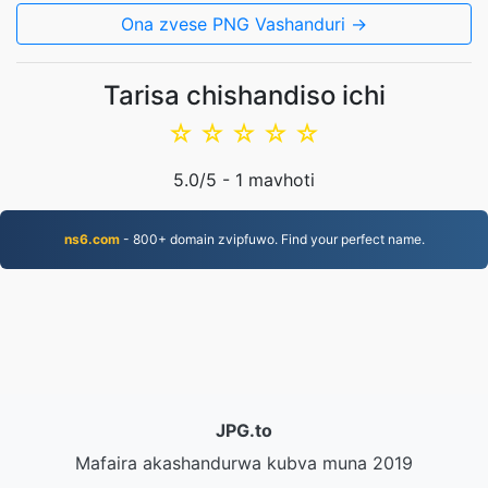
Ona zvese PNG Vashanduri →
Tarisa chishandiso ichi
☆
☆
☆
☆
☆
5.0
/5 -
1
mavhoti
ns6.com
- 800+ domain zvipfuwo. Find your perfect name.
JPG.to
Mafaira akashandurwa kubva muna 2019