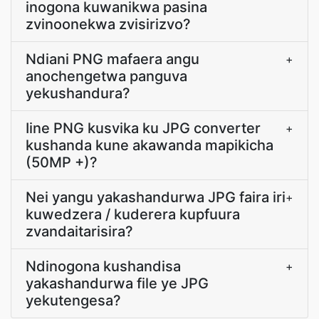
inogona kuwanikwa pasina
zvinoonekwa zvisirizvo?
Ndiani PNG mafaera angu
+
anochengetwa panguva
yekushandura?
Iine PNG kusvika ku JPG converter
+
kushanda kune akawanda mapikicha
(50MP +)?
Nei yangu yakashandurwa JPG faira iri
+
kuwedzera / kuderera kupfuura
zvandaitarisira?
Ndinogona kushandisa
+
yakashandurwa file ye JPG
yekutengesa?