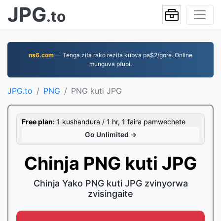
JPG
.to
ns6.com
— Tenga zita rako rezita kubva pa$2/gore. Online
munguva pfupi.
JPG.to
PNG
PNG kuti JPG
Free plan:
1 kushandura / 1 hr, 1 faira pamwechete
Go Unlimited →
Chinja PNG kuti JPG
Chinja Yako PNG kuti JPG zvinyorwa
zvisingaite