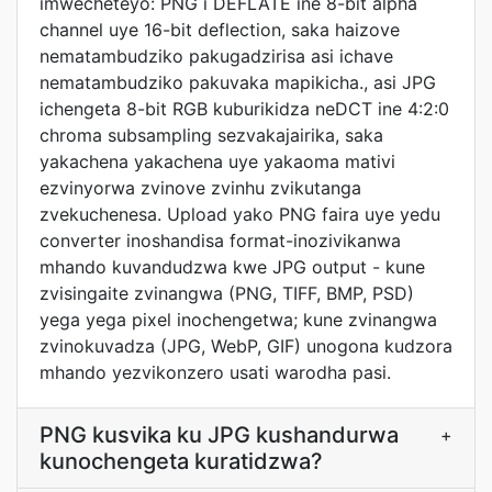
imwecheteyo: PNG i DEFLATE ine 8-bit alpha
channel uye 16-bit deflection, saka haizove
nematambudziko pakugadzirisa asi ichave
nematambudziko pakuvaka mapikicha., asi JPG
ichengeta 8-bit RGB kuburikidza neDCT ine 4:2:0
chroma subsampling sezvakajairika, saka
yakachena yakachena uye yakaoma mativi
ezvinyorwa zvinove zvinhu zvikutanga
zvekuchenesa. Upload yako PNG faira uye yedu
converter inoshandisa format-inozivikanwa
mhando kuvandudzwa kwe JPG output - kune
zvisingaite zvinangwa (PNG, TIFF, BMP, PSD)
yega yega pixel inochengetwa; kune zvinangwa
zvinokuvadza (JPG, WebP, GIF) unogona kudzora
mhando yezvikonzero usati warodha pasi.
PNG kusvika ku JPG kushandurwa
+
kunochengeta kuratidzwa?