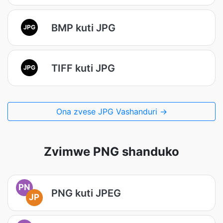
BMP kuti JPG
JPG
TIFF kuti JPG
JPG
Ona zvese JPG Vashanduri →
Zvimwe PNG shanduko
PN
PNG kuti JPEG
JP