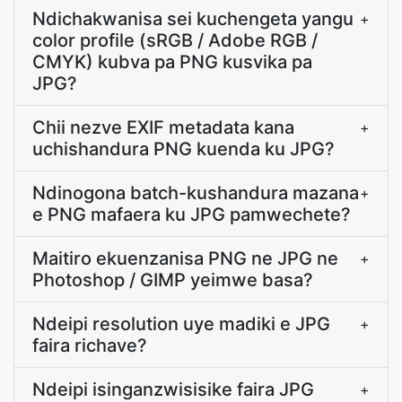
Ndichakwanisa sei kuchengeta yangu
+
color profile (sRGB / Adobe RGB /
CMYK) kubva pa PNG kusvika pa
JPG?
Chii nezve EXIF metadata kana
+
uchishandura PNG kuenda ku JPG?
Ndinogona batch-kushandura mazana
+
e PNG mafaera ku JPG pamwechete?
Maitiro ekuenzanisa PNG ne JPG ne
+
Photoshop / GIMP yeimwe basa?
Ndeipi resolution uye madiki e JPG
+
faira richave?
Ndeipi isinganzwisisike faira JPG
+