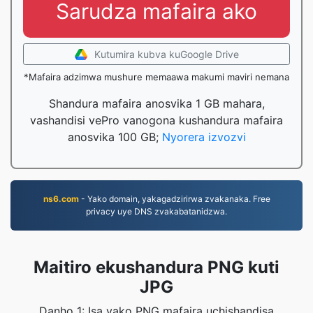
Sarudza mafaira ako
Kutumira kubva kuGoogle Drive
*Mafaira adzimwa mushure memaawa makumi maviri nemana
Shandura mafaira anosvika 1 GB mahara,
vashandisi vePro vanogona kushandura mafaira
anosvika 100 GB;
Nyorera izvozvi
ns6.com
- Yako domain, yakagadzirirwa zvakanaka. Free
privacy uye DNS zvakabatanidzwa.
Maitiro ekushandura PNG kuti
JPG
Danho 1: Isa yako PNG mafaira uchishandisa