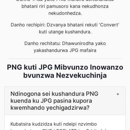
bhatani riri pamusoro kana nekudhonza
nekudonhedza.
Danho rechipiri: Dzvanya bhatani rekuti 'Convert'
kuti utange kushandura.
Danho rechitatu: Dhawunirodha yako
yakashandurwa JPG mafaira
PNG kuti JPG Mibvunzo Inowanzo
bvunzwa Nezvekuchinja
Ndinogona sei kushandura PNG
+
kuenda ku JPG pasina kupora
kwemhando yechigadzirwa?
Kubatsira kudzidza kuti ndeipi nzvimbo