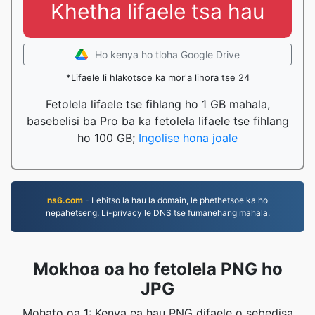
Khetha lifaele tsa hau
Ho kenya ho tloha Google Drive
*Lifaele li hlakotsoe ka mor'a lihora tse 24
Fetolela lifaele tse fihlang ho 1 GB mahala,
basebelisi ba Pro ba ka fetolela lifaele tse fihlang
ho 100 GB;
Ingolise hona joale
ns6.com
- Lebitso la hau la domain, le phethetsoe ka ho
nepahetseng. Li-privacy le DNS tse fumanehang mahala.
Mokhoa oa ho fetolela PNG ho
JPG
Mohato oa 1: Kenya ea hau PNG difaele o sebedisa