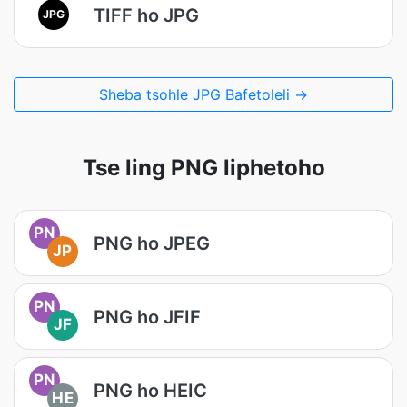
TIFF ho JPG
JPG
Sheba tsohle JPG Bafetoleli →
Tse ling PNG liphetoho
PN
PNG ho JPEG
JP
PN
PNG ho JFIF
JF
PN
PNG ho HEIC
HE