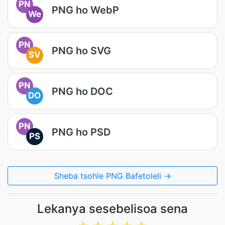
PN
PNG ho WebP
We
PN
PNG ho SVG
SV
PN
PNG ho DOC
DO
PN
PNG ho PSD
PS
Sheba tsohle PNG Bafetoleli →
Lekanya sesebelisoa sena