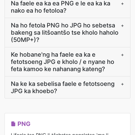
Na faele ea ka ea PNG e le ea ka ka
+
nako ea ho fetoloa?
Na ho fetola PNG ho JPG ho sebetsa
+
bakeng sa litšoantšo tse kholo haholo
(50MP+)?
Ke hobane'ng ha faele ea ka e
+
fetotsoeng JPG e kholo / e nyane ho
feta kamoo ke nahanang kateng?
Na ke ka sebelisa faele e fetotsoeng
+
JPG ka khoebo?
PNG