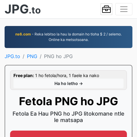
JPG
.to
ns6.com
- Reka lebitso la hau la domain ho tloha $ 2 / selemo.
Online ka metsotsoana.
JPG.to
PNG
PNG ho JPG
Free plan:
1 ho fetola/hora, 1 faele ka nako
Ha ho letho →
Fetola PNG ho JPG
Fetola Ea Hau PNG ho JPG litokomane ntle
le matsapa