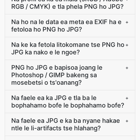
RGB / CMYK) e tla phela PNG ho JPG?
Na ho na le data ea meta ea EXIF ha e
+
fetoloa ho PNG ho JPG?
Na ke ka fetola litokomane tse PNG ho
+
JPG ka nako e le ngoe?
PNG ho JPG e bapisoa joang le
+
Photoshop / GIMP bakeng sa
mosebetsi o ts'oanang?
Na faele ea ka JPG e tla ba le
+
bophahamo bofe le bophahamo bofe?
Na faele ea JPG e ka ba nyane hakae
+
ntle le li-artifacts tse hlahang?