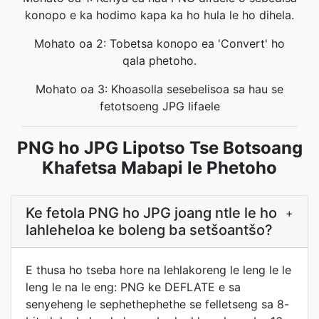
konopo e ka hodimo kapa ka ho hula le ho dihela.
Mohato oa 2: Tobetsa konopo ea 'Convert' ho
qala phetoho.
Mohato oa 3: Khoasolla sesebelisoa sa hau se
fetotsoeng JPG lifaele
PNG ho JPG Lipotso Tse Botsoang
Khafetsa Mabapi le Phetoho
Ke fetola PNG ho JPG joang ntle le ho
+
lahleheloa ke boleng ba setšoantšo?
E thusa ho tseba hore na lehlakoreng le leng le le
leng le na le eng: PNG ke DEFLATE e sa
senyeheng le sephethephethe se felletseng sa 8-