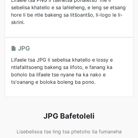
Lifaele tsa PNG li tšehetsa ponaletso 'me li
sebelisa khatello e sa lahleheng, e leng se etsang
hore li be ntle bakeng sa litšoantšo, li-logo le li-
skrini.
JPG
Lifaele tsa JPG li sebelisa khatello e lossy e
ntlafalitsoeng bakeng sa lifoto, e fanang ka
boholo ba lifaele tse nyane ha ka nako e
ts'oanang e boloka boleng ba pono.
JPG Bafetoleli
Lisebelisoa tse ling tsa phetoho lia fumaneha