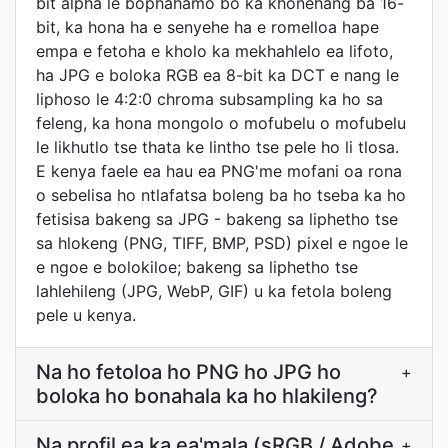
bit alpha le bophahamo bo ka khonehang ba 16-
bit, ka hona ha e senyehe ha e romelloa hape
empa e fetoha e kholo ka mekhahlelo ea lifoto,
ha JPG e boloka RGB ea 8-bit ka DCT e nang le
liphoso le 4:2:0 chroma subsampling ka ho sa
feleng, ka hona mongolo o mofubelu o mofubelu
le likhutlo tse thata ke lintho tse pele ho li tlosa.
E kenya faele ea hau ea PNG'me mofani oa rona
o sebelisa ho ntlafatsa boleng ba ho tseba ka ho
fetisisa bakeng sa JPG - bakeng sa liphetho tse
sa hlokeng (PNG, TIFF, BMP, PSD) pixel e ngoe le
e ngoe e bolokiloe; bakeng sa liphetho tse
lahlehileng (JPG, WebP, GIF) u ka fetola boleng
pele u kenya.
Na ho fetoloa ho PNG ho JPG ho
+
boloka ho bonahala ka ho hlakileng?
Na profil ea ka ea'mala (sRGB / Adobe
+