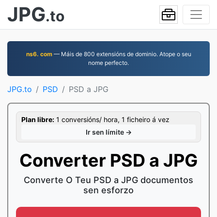
JPG
.to
ns6. com
— Máis de 800 extensións de dominio. Atope o seu
nome perfecto.
JPG.to
PSD
PSD a JPG
Plan libre:
1 conversións/ hora, 1 ficheiro á vez
Ir sen límite →
Converter PSD a JPG
Converte O Teu PSD a JPG documentos
sen esforzo