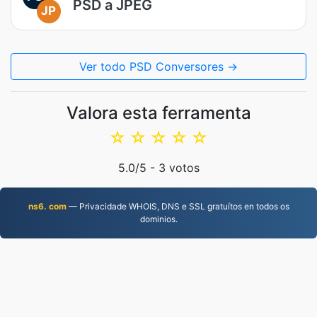
PSD a JPEG
JP
Ver todo PSD Conversores →
Valora esta ferramenta
☆
☆
☆
☆
☆
5.0
/5 -
3
votos
ns6. com
— Privacidade WHOIS, DNS e SSL gratuítos en todos os
dominios.