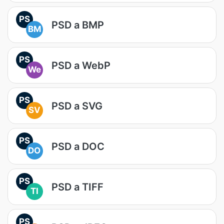
PS
PSD a BMP
BM
PS
PSD a WebP
We
PS
PSD a SVG
SV
PS
PSD a DOC
DO
PS
PSD a TIFF
TI
PS