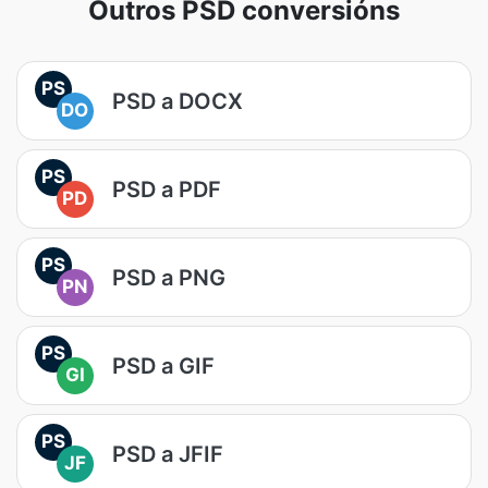
Outros PSD conversións
PS
PSD a DOCX
DO
PS
PSD a PDF
PD
PS
PSD a PNG
PN
PS
PSD a GIF
GI
PS
PSD a JFIF
JF