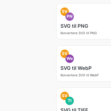
SV
PN
SVG til PNG
Konvertere SVG til PNG
SV
We
SVG til WebP
Konvertere SVG til WebP
SV
TI
SVG til TIFF