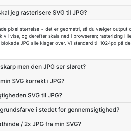
skal jeg rasterisere SVG til JPG?
nde pixel størrelse ~ det er geometri, så du vælger output
sk vil vise, og derefter skala ned i browseren; rasterizing lil
blokade JPG alle klager over. Vi standard til 1024px på de
 skarp men den JPG ser sløret?
i min SVG korrekt i JPG?
tigheden SVG til JPG?
grundsfarve i stedet for gennemsigtighed?
ethinde / 2x JPG fra min SVG?