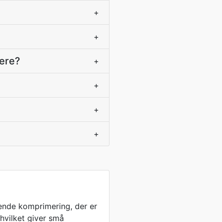
+
+
tere?
+
+
+
+
vende komprimering, der er
 hvilket giver små