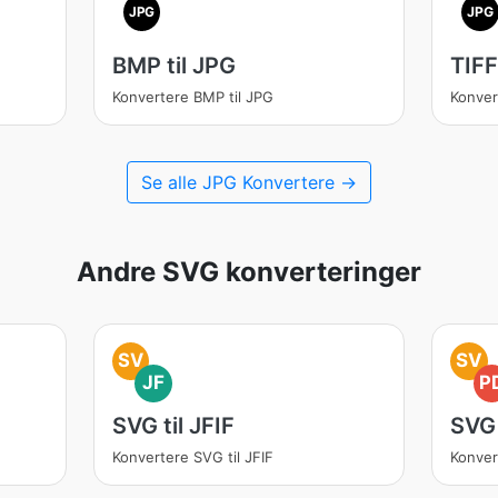
JPG
JPG
BMP til JPG
TIFF
Konvertere BMP til JPG
Konver
Se alle JPG Konvertere →
Andre SVG konverteringer
SV
SV
JF
P
SVG til JFIF
SVG 
Konvertere SVG til JFIF
Konver