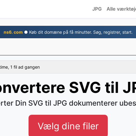
JPG
Alle værktøj
ns6. com
● Køb dit domæne på få minutter. Søg, registrer, start.
time, 1 fil ad gangen
nvertere SVG til 
rter Din SVG til JPG dokumenterer ube
Vælg dine filer