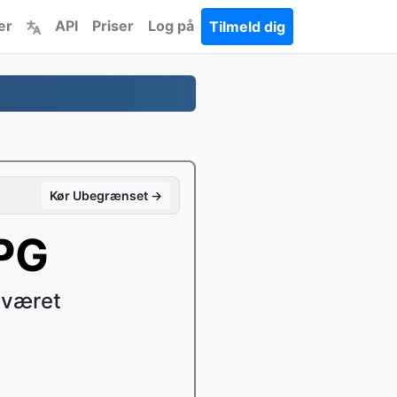
er
API
Priser
Log på
Tilmeld dig
Kør Ubegrænset →
JPG
sværet