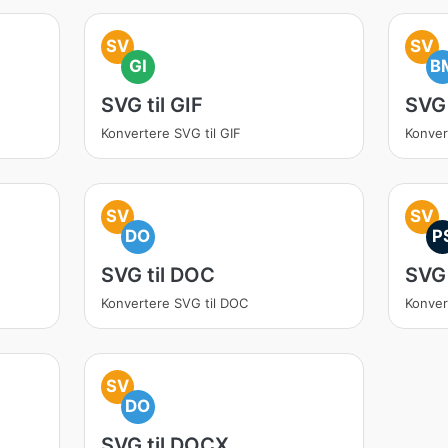
SV
SV
GI
B
SVG til GIF
SVG 
Konvertere SVG til GIF
Konver
SV
SV
DO
P
SVG til DOC
SVG 
Konvertere SVG til DOC
Konver
SV
DO
SVG til DOCX