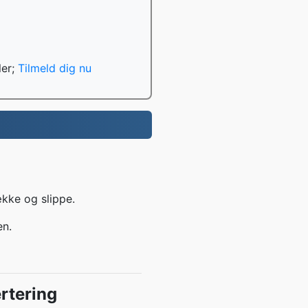
ler;
Tilmeld dig nu
ække og slippe.
en.
rtering