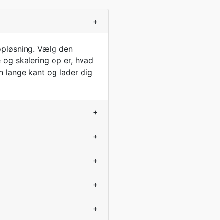
+
 opløsning. Vælg den
le og skalering op er, hvad
n lange kant og lader dig
+
+
+
+
+