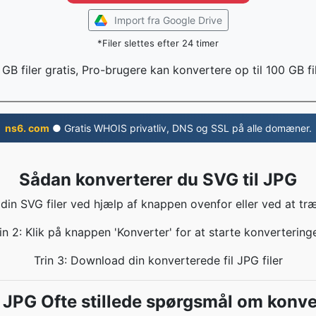
Import fra Google Drive
*Filer slettes efter 24 timer
 GB filer gratis, Pro-brugere kan konvertere op til 100 GB fi
ns6. com
● Gratis WHOIS privatliv, DNS og SSL på alle domæner.
Sådan konverterer du SVG til JPG
 din SVG filer ved hjælp af knappen ovenfor eller ved at tr
in 2: Klik på knappen 'Konverter' for at starte konvertering
Trin 3: Download din konverterede fil JPG filer
l JPG Ofte stillede spørgsmål om konve