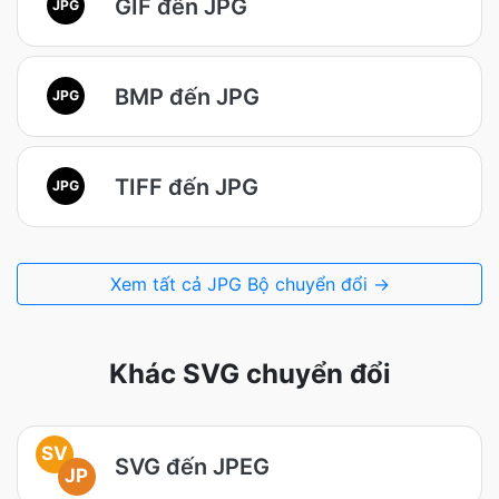
GIF đến JPG
JPG
BMP đến JPG
JPG
TIFF đến JPG
JPG
Xem tất cả JPG Bộ chuyển đổi →
Khác SVG chuyển đổi
SV
SVG đến JPEG
JP