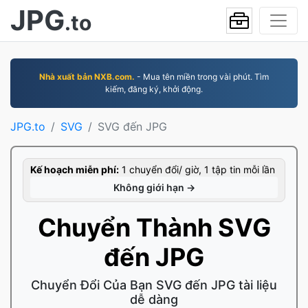
JPG
.to
Nhà xuất bản NXB.com.
- Mua tên miền trong vài phút. Tìm
kiếm, đăng ký, khởi động.
JPG.to
SVG
SVG đến JPG
Kế hoạch miễn phí:
1 chuyển đổi/ giờ, 1 tập tin mỗi lần
Không giới hạn →
Chuyển Thành SVG
đến JPG
Chuyển Đổi Của Bạn SVG đến JPG tài liệu
dễ dàng