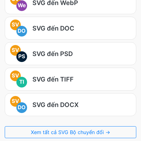
SVG đến WebP
We
SV
SVG đến DOC
DO
SV
SVG đến PSD
PS
SV
SVG đến TIFF
TI
SV
SVG đến DOCX
DO
Xem tất cả SVG Bộ chuyển đổi →