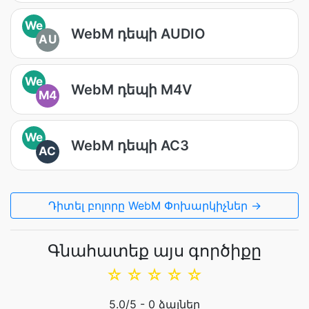
We
WebM դեպի AUDIO
AU
We
WebM դեպի M4V
M4
We
WebM դեպի AC3
AC
Դիտել բոլորը WebM Փոխարկիչներ →
Գնահատեք այս գործիքը
☆
☆
☆
☆
☆
5.0
/5 -
0
ձայներ