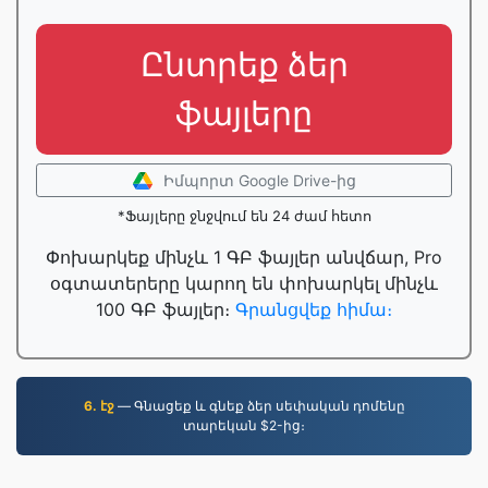
Ընտրեք ձեր
ֆայլերը
Իմպորտ Google Drive-ից
*Ֆայլերը ջնջվում են 24 ժամ հետո
Փոխարկեք մինչև 1 ԳԲ ֆայլեր անվճար, Pro
օգտատերերը կարող են փոխարկել մինչև
100 ԳԲ ֆայլեր։
Գրանցվեք հիմա։
6. էջ
— Գնացեք և գնեք ձեր սեփական դոմենը
տարեկան $2-ից։