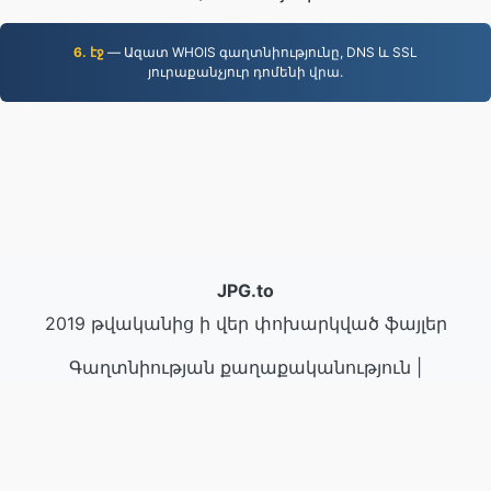
6. էջ
— Ազատ WHOIS գաղտնիությունը, DNS և SSL
յուրաքանչյուր դոմենի վրա.
JPG.to
2019 թվականից ի վեր փոխարկված ֆայլեր
Գաղտնիության քաղաքականություն
|
Ծառայության պայմաններ
|
Մեր մասին
|
Կապ
մեզ հետ
|
API
|
Օրինակ
|
Տեղադրել ծրագրեր
© 2026 JPG.to
|
VPS.org
LLC | Պատրաստված է
nadermx