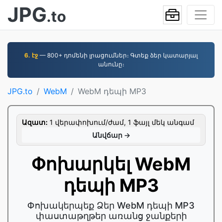
JPG
.to
6. էջ
— 800+ դոմենի լրացումներ։ Գտեք ձեր կատարյալ
անունը։
JPG.to
WebM
WebM դեպի MP3
Ազատ:
1 վերափոխում/ժամ, 1 ֆայլ մեկ անգամ
Անվճար →
Փոխարկել WebM
դեպի MP3
Փոխակերպեք Ձեր WebM դեպի MP3
փաստաթղթեր առանց ջանքերի