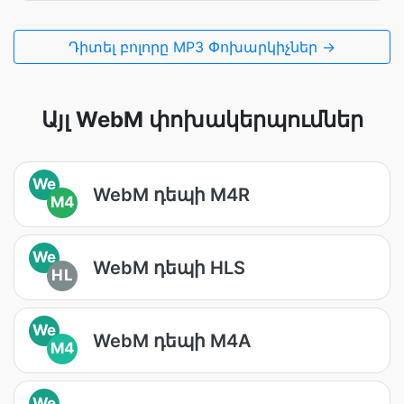
Դիտել բոլորը MP3 Փոխարկիչներ →
Այլ WebM փոխակերպումներ
We
WebM դեպի M4R
M4
We
WebM դեպի HLS
HL
We
WebM դեպի M4A
M4
We