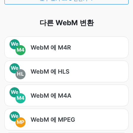
다른 WebM 변환
We
WebM 에 M4R
M4
We
WebM 에 HLS
HL
We
WebM 에 M4A
M4
We
WebM 에 MPEG
MP