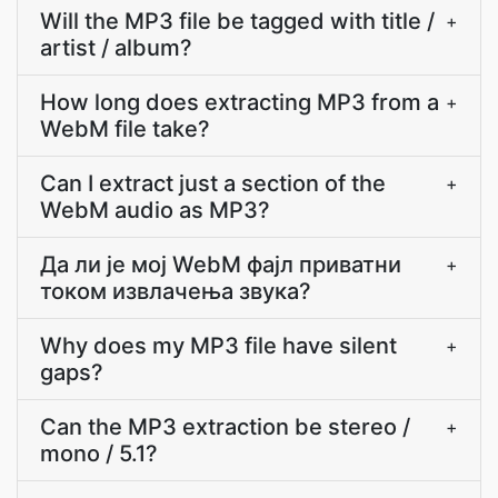
Will the MP3 file be tagged with title /
+
artist / album?
How long does extracting MP3 from a
+
WebM file take?
Can I extract just a section of the
+
WebM audio as MP3?
Да ли је мој WebM фајл приватни
+
током извлачења звука?
Why does my MP3 file have silent
+
gaps?
Can the MP3 extraction be stereo /
+
mono / 5.1?