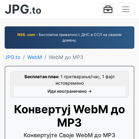
JPG
.to
NS6. com
- Бесплатна приватност, ДНС и ССЛ на сваком
домену.
JPG.to
WebM
WebM до MP3
Бесплатан план:
1 претварање/час, 1 фајл
истовремено
Иди неограничено →
Конвертуј WebM до
MP3
Конвертујте Своје WebM до MP3