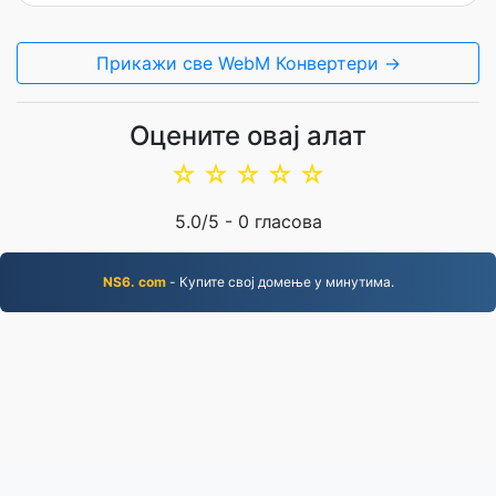
Прикажи све WebM Конвертери →
Оцените овај алат
☆
☆
☆
☆
☆
5.0
/5 -
0
гласова
NS6. com
- Купите свој домење у минутима.