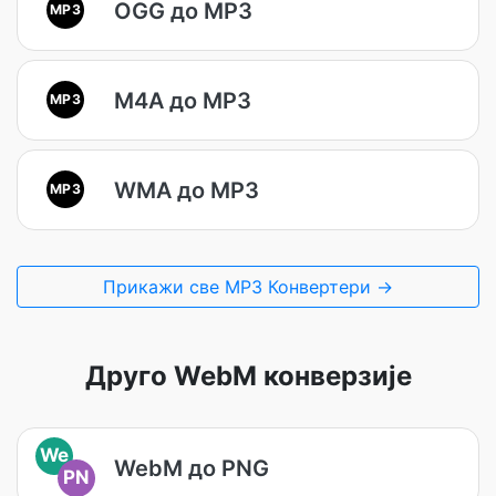
OGG до MP3
MP3
M4A до MP3
MP3
WMA до MP3
MP3
Прикажи све MP3 Конвертери →
Друго WebM конверзије
We
WebM до PNG
PN