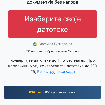
документује без напора
Изаберите своје
датотеке
Увези са Гугл драјва
*Датотеке се бришу након 24 сата
Конвертујте датотеке до 1 ГБ бесплатно, Про
корисници могу конвертовати датотеке до 100
ГБ;
Региструјте се сада
NS6. com
- 800+ домен наставка.