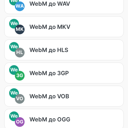
We
WebM до WAV
WA
We
WebM до MKV
MK
We
WebM до HLS
HL
We
WebM до 3GP
3G
We
WebM до VOB
VO
We
WebM до OGG
OG