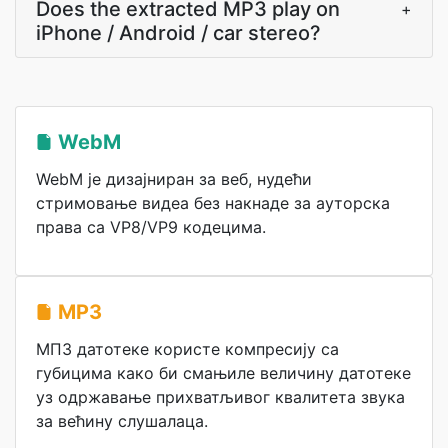
Does the extracted MP3 play on
+
iPhone / Android / car stereo?
WebM
WebM је дизајниран за веб, нудећи
стримовање видеа без накнаде за ауторска
права са VP8/VP9 кодецима.
MP3
МП3 датотеке користе компресију са
губицима како би смањиле величину датотеке
уз одржавање прихватљивог квалитета звука
за већину слушалаца.