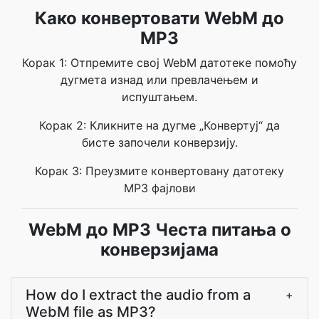
Како конвертовати WebM до
MP3
Корак 1: Отпремите свој WebM датотеке помоћу
дугмета изнад или превлачењем и
испуштањем.
Корак 2: Кликните на дугме „Конвертуј“ да
бисте започели конверзију.
Корак 3: Преузмите конвертовану датотеку
MP3 фајлови
WebM до MP3 Честа питања о
конверзијама
How do I extract the audio from a
+
WebM file as MP3?