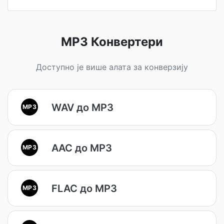
MP3 Конвертери
Доступно је више алата за конверзију
WAV до MP3
MP3
AAC до MP3
MP3
FLAC до MP3
MP3