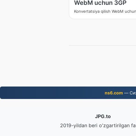
WebM uchun 3GP
Konvertatsiya qilish WebM uchu
ns6.com
— Сиз
JPG.to
2019-yildan beri o'zgartirilgan fa