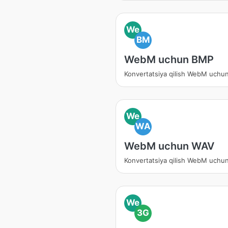
We
BM
WebM uchun BMP
Konvertatsiya qilish WebM uchu
We
WA
WebM uchun WAV
Konvertatsiya qilish WebM uchu
We
3G