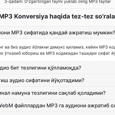
3-qadam: O'zgartirilgan faylni yuklab oling MP3 fayllar
3 Konversiya haqida tez-tez so'rala
они MP3 сифатида қандай ажратиш мумкин
г ва биз аудио йўлакни демукс қиламиз, кейин MP3 к
ео ўтказиб юбориш ва MP3 кодекидан ташқари сифат й
дио бит тезлигини қўлламоқда?
тиш аудио сифатини йўқотадими?
инал намуна тезлигини сақлаб қоладими?
 WebM файллардан MP3 га аудиони ажратиб