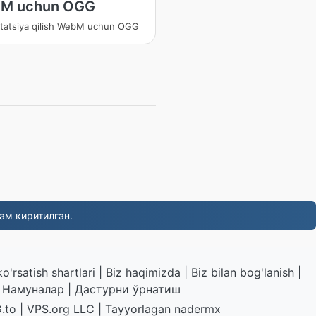
M uchun OGG
tatsiya qilish WebM uchun OGG
ам киритилган.
o'rsatish shartlari
|
Biz haqimizda
|
Biz bilan bog'lanish
|
|
Намуналар
|
Дастурни ўрнатиш
.to
|
VPS.org
LLC | Tayyorlagan
nadermx