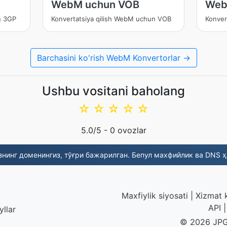
WebM uchun VOB
Web
n 3GP
Konvertatsiya qilish WebM uchun VOB
Konver
Barchasini ko'rish WebM Konvertorlar →
Ushbu vositani baholang
☆
☆
☆
☆
☆
5.0
/5 -
0
ovozlar
нинг доменингиз, тўғри бажарилган. Бепул махфийлик ва DNS ҳ
Maxfiylik siyosati
|
Xizmat k
API
yllar
© 2026 JPG