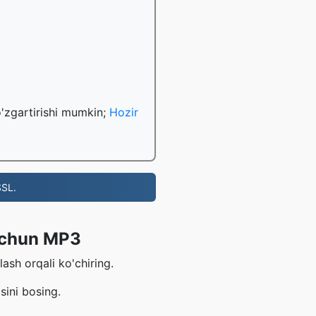
o'zgartirishi mumkin;
Hozir
SL.
 uchun MP3
sh orqali ko'chiring.
sini bosing.