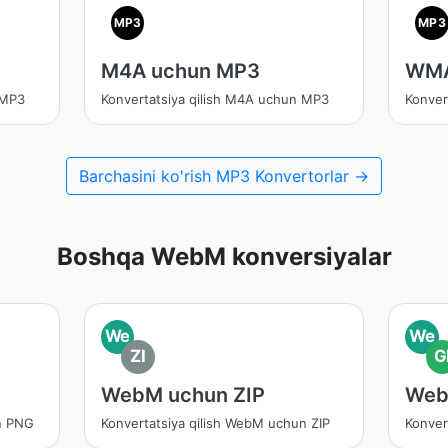
MP3
MP3
M4A uchun MP3
WMA
 MP3
Konvertatsiya qilish M4A uchun MP3
Konver
Barchasini ko'rish MP3 Konvertorlar →
Boshqa WebM konversiyalar
We
We
ZI
G
WebM uchun ZIP
Web
n PNG
Konvertatsiya qilish WebM uchun ZIP
Konver