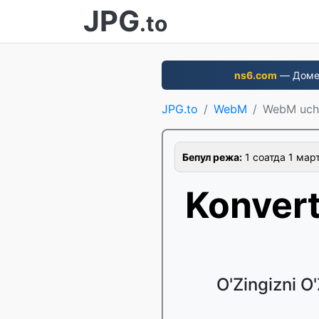
JPG
.to
ns6.com
— Домен
JPG.to
WebM
WebM uch
Бепул режа:
1 соатда 1 март
Konvert
O'Zingizni O