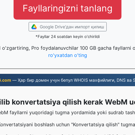
Fayllaringizni tanlang
Google Drive'дан импорт қилиш
*Fayllar 24 soatdan keyin o'chirildi
l o'zgartiring, Pro foydalanuvchilar 100 GB gacha fayllarni 
ro'yxatdan o'ting
6.com
— Ҳар бир домен учун бепул WHOIS махфийлиги, DNS ва S
lib konvertatsiya qilish kerak WebM
M fayllarni yuqoridagi tugma yordamida yoki sudrab tashla
nvertatsiyani boshlash uchun "Konvertatsiya qilish" tugma