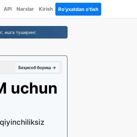
API
Narxlar
Kirish
Ro'yxatdan o'tish
г, ишга туширинг.
Беҳисоб бориш →
bM uchun
iyinchiliksiz