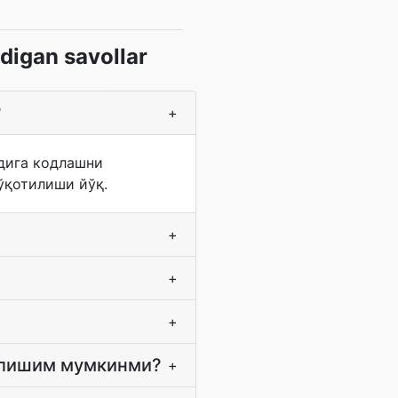
digan savollar
?
+
одига кодлашни
ўқотилиши йўқ.
+
+
+
 олишим мумкинми?
+