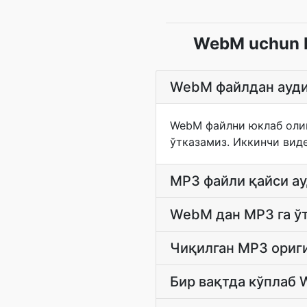
WebM uchun MP
WebM файлдан ауди
WebM файлни юклаб олин
ўтказамиз. Иккинчи вид
MP3 файли қайси ау
WebM дан MP3 га ў
Чиқилган MP3 ориг
Бир вақтда кўплаб