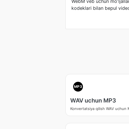
WebM veb uchun mo'ljalla
kodeklari bilan bepul video
MP3
WAV uchun MP3
Konvertatsiya qilish WAV uchun