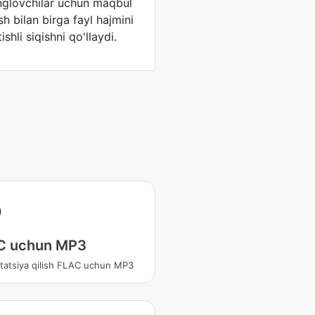
inglovchilar uchun maqbul
sh bilan birga fayl hajmini
hli siqishni qo'llaydi.
C uchun MP3
tatsiya qilish FLAC uchun MP3