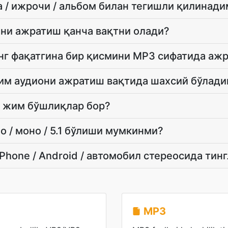
 / ижрочи / альбом билан тегишли қилинад
и ажратиш қанча вақтни олади?
г фақатгина бир қисмини MP3 сифатида аж
м аудиони ажратиш вақтида шахсий бўлад
 жим бўшлиқлар бор?
 / моно / 5.1 бўлиши мумкинми?
Phone / Android / автомобил стереосида тин
MP3