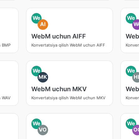
We
We
AI
W
WebM uchun AIFF
Web
n BMP
Konvertatsiya qilish WebM uchun AIFF
Konver
We
We
MK
H
WebM uchun MKV
Web
n WAV
Konvertatsiya qilish WebM uchun MKV
Konver
We
We
VO
O