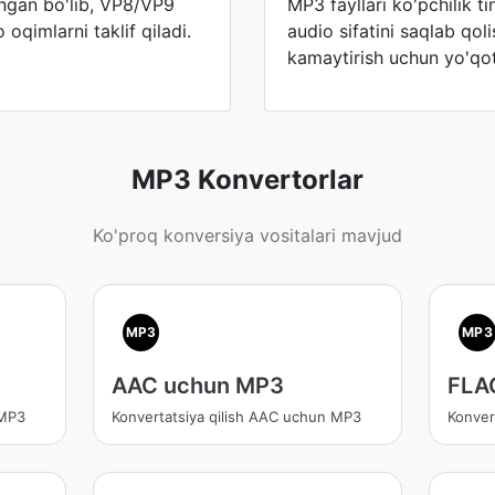
ngan bo'lib, VP8/VP9
MP3 fayllari ko'pchilik t
 oqimlarni taklif qiladi.
audio sifatini saqlab qoli
kamaytirish uchun yo'qotis
MP3 Konvertorlar
Ko'proq konversiya vositalari mavjud
MP3
MP3
AAC uchun MP3
FLA
 MP3
Konvertatsiya qilish AAC uchun MP3
Konver