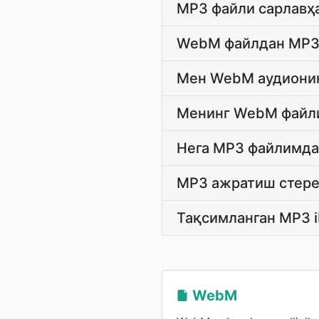
MP3 файли сарлавҳа
WebM файлдан MP3н
Мен WebM аудионин
Менинг WebM файли
Нега MP3 файлимда
MP3 ажратиш стерео
Тақсимланган MP3 i
WebM