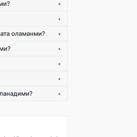
ими?
+
+
рата оламанми?
+
ими?
+
+
+
гланадими?
+