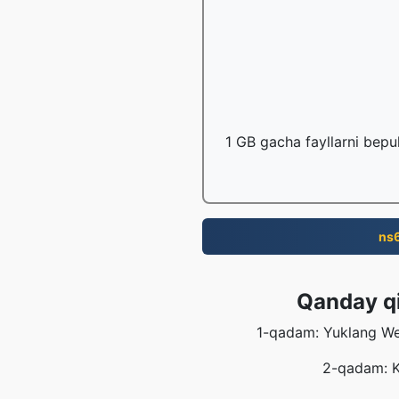
1 GB gacha fayllarni bepu
ns
Qanday qi
1-qadam: Yuklang Web
2-qadam: Ko