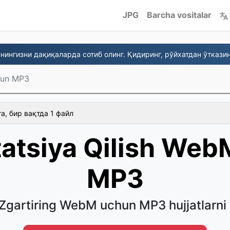
JPG
Barcha vositalar
ингизни дақиқаларда сотиб олинг. Қидиринг, рўйхатдан ўтказин
un MP3
а, бир вақтда 1 файл
atsiya Qilish We
MP3
'Zgartiring WebM uchun MP3 hujjatlarni q