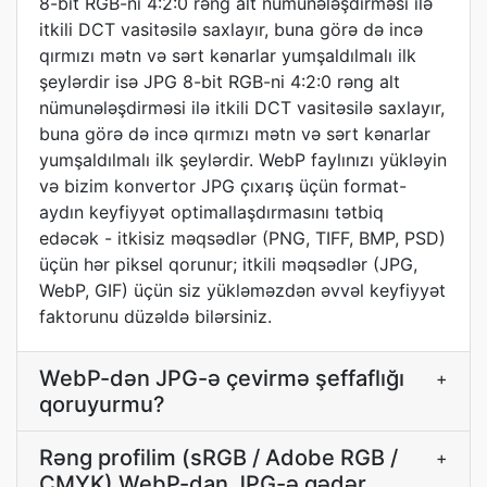
8-bit RGB-ni 4:2:0 rəng alt nümunələşdirməsi ilə
itkili DCT vasitəsilə saxlayır, buna görə də incə
qırmızı mətn və sərt kənarlar yumşaldılmalı ilk
şeylərdir isə JPG 8-bit RGB-ni 4:2:0 rəng alt
nümunələşdirməsi ilə itkili DCT vasitəsilə saxlayır,
buna görə də incə qırmızı mətn və sərt kənarlar
yumşaldılmalı ilk şeylərdir. WebP faylınızı yükləyin
və bizim konvertor JPG çıxarış üçün format-
aydın keyfiyyət optimallaşdırmasını tətbiq
edəcək - itkisiz məqsədlər (PNG, TIFF, BMP, PSD)
üçün hər piksel qorunur; itkili məqsədlər (JPG,
WebP, GIF) üçün siz yükləməzdən əvvəl keyfiyyət
faktorunu düzəldə bilərsiniz.
WebP-dən JPG-ə çevirmə şeffaflığı
+
qoruyurmu?
Rəng profilim (sRGB / Adobe RGB /
+
CMYK) WebP-dan JPG-ə qədər