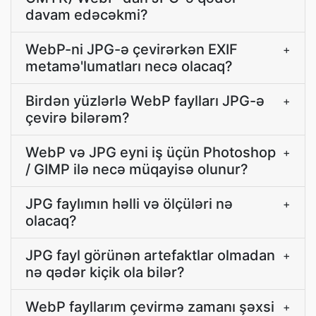
davam edəcəkmi?
WebP-ni JPG-ə çevirərkən EXIF
+
metamə'lumatları necə olacaq?
Birdən yüzlərlə WebP faylları JPG-ə
+
çevirə bilərəm?
WebP və JPG eyni iş üçün Photoshop
+
/ GIMP ilə necə müqayisə olunur?
JPG faylımın həlli və ölçüləri nə
+
olacaq?
JPG fayl görünən artefaktlar olmadan
+
nə qədər kiçik ola bilər?
WebP fayllarım çevirmə zamanı şəxsi
+