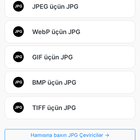
JPEG üçün JPG
JPG
WebP üçün JPG
JPG
GIF üçün JPG
JPG
BMP üçün JPG
JPG
TIFF üçün JPG
JPG
Hamısına baxın JPG Çeviricilər →