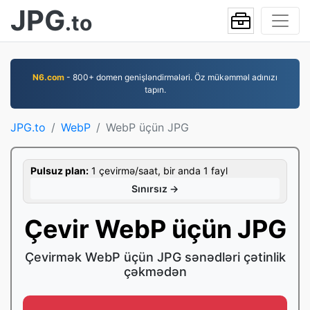
JPG
.to
N6.com
- 800+ domen genişləndirmələri. Öz mükəmməl adınızı
tapın.
JPG.to
WebP
WebP üçün JPG
Pulsuz plan:
1 çevirmə/saat, bir anda 1 fayl
Sınırsız →
Çevir WebP üçün JPG
Çevirmək WebP üçün JPG sənədləri çətinlik
çəkmədən