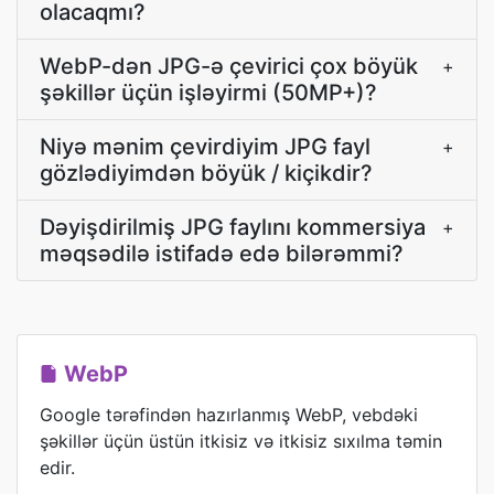
olacaqmı?
WebP-dən JPG-ə çevirici çox böyük
+
şəkillər üçün işləyirmi (50MP+)?
Niyə mənim çevirdiyim JPG fayl
+
gözlədiyimdən böyük / kiçikdir?
Dəyişdirilmiş JPG faylını kommersiya
+
məqsədilə istifadə edə bilərəmmi?
WebP
Google tərəfindən hazırlanmış WebP, vebdəki
şəkillər üçün üstün itkisiz və itkisiz sıxılma təmin
edir.