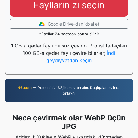
Fayllarınızı seçin
Google Drive-dan idxal et
*Fayllar 24 saatdan sonra silinir
1 GB-a qədər faylı pulsuz çevirin, Pro istifadəçiləri
100 GB-a qədər faylı çevirə bilərlər;
İndi
qeydiyyatdan keçin
N6.com
— Domeninizi $2/ildən satın alın. Dəqiqələr ərzində
onlayn.
Necə çevirmək olar WebP üçün
JPG
Addım 1: Yükləyin WebP yuxarıdakı düymədən