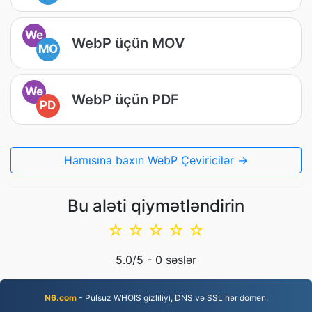
We
WebP üçün MOV
MO
We
WebP üçün PDF
PD
Hamısına baxın WebP Çeviricilər →
Bu aləti qiymətləndirin
☆
☆
☆
☆
☆
5.0
/5 -
0
səslər
N6.com
- Pulsuz WHOIS gizliliyi, DNS və SSL hər domen.