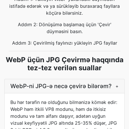
istifadə edərək və ya sürükləyib buraxaraq fayllara
köçürə bilərsiniz.
Addım 2: Dönüşümə başlamaq üçün 'Çevir'
düyməsini basın.
Addım 3: Çevirilmiş faylınızı yükləyin JPG fayllar
WebP üçün JPG Çevirmə haqqında
tez-tez verilən suallar
WebP-ni JPG-ə necə çevirə bilərəm?
+
Bu hər tərəfin nə olduğunu bilmənizə kömək edir:
WebP həm itkili VP8 modunu, həm də itkisiz
modunu və tam alfanı daşıyır, adətən uyğun
vizual keyfiyyətli JPG altında 25-35% düşər, JPG