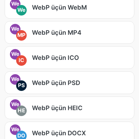
We
WebP üçün WebM
We
We
WebP üçün MP4
MP
We
WebP üçün ICO
IC
We
WebP üçün PSD
PS
We
WebP üçün HEIC
HE
We
WebP üçün DOCX
DO