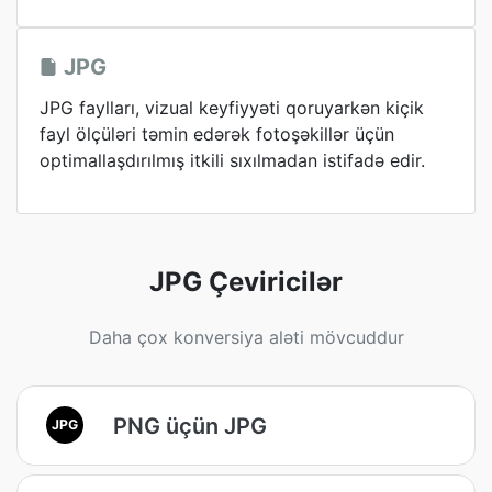
JPG
JPG faylları, vizual keyfiyyəti qoruyarkən kiçik
fayl ölçüləri təmin edərək fotoşəkillər üçün
optimallaşdırılmış itkili sıxılmadan istifadə edir.
JPG Çeviricilər
Daha çox konversiya aləti mövcuddur
PNG üçün JPG
JPG