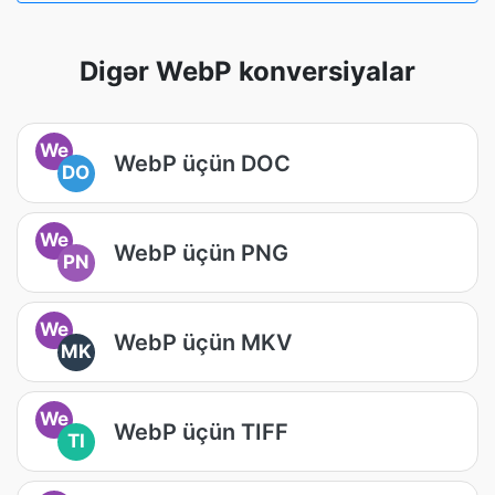
Digər WebP konversiyalar
We
WebP üçün DOC
DO
We
WebP üçün PNG
PN
We
WebP üçün MKV
MK
We
WebP üçün TIFF
TI