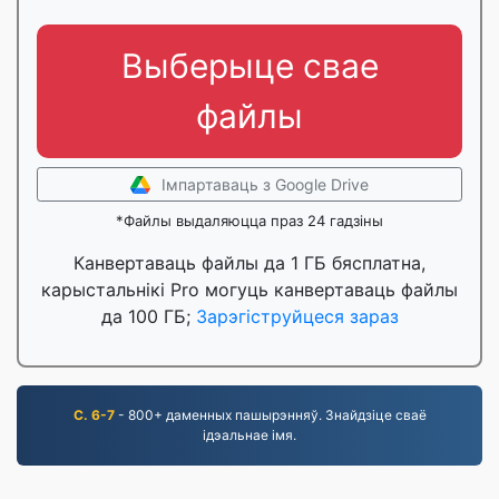
Выберыце свае
файлы
Імпартаваць з Google Drive
*Файлы выдаляюцца праз 24 гадзіны
Канвертаваць файлы да 1 ГБ бясплатна,
карыстальнікі Pro могуць канвертаваць файлы
да 100 ГБ;
Зарэгіструйцеся зараз
С. 6-7
- 800+ даменных пашырэнняў. Знайдзіце сваё
ідэальнае імя.