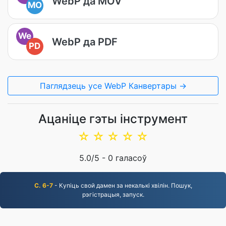
WebP да MOV
MO
We
WebP да PDF
PD
Паглядзець усе WebP Канвертары →
Ацаніце гэты інструмент
☆
☆
☆
☆
☆
5.0
/5 -
0
галасоў
С. 6-7
- Купіць свой дамен за некалькі хвілін. Пошук,
рэгістрацыя, запуск.