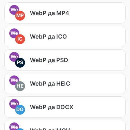
We
WebP да MP4
MP
We
WebP да ICO
IC
We
WebP да PSD
PS
We
WebP да HEIC
HE
We
WebP да DOCX
DO
We