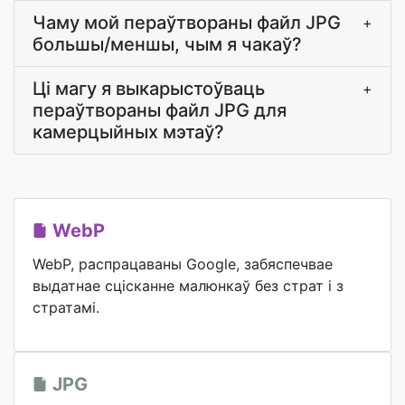
Чаму мой пераўтвораны файл JPG
+
большы/меншы, чым я чакаў?
Ці магу я выкарыстоўваць
+
пераўтвораны файл JPG для
камерцыйных мэтаў?
WebP
WebP, распрацаваны Google, забяспечвае
выдатнае сцісканне малюнкаў без страт і з
стратамі.
JPG