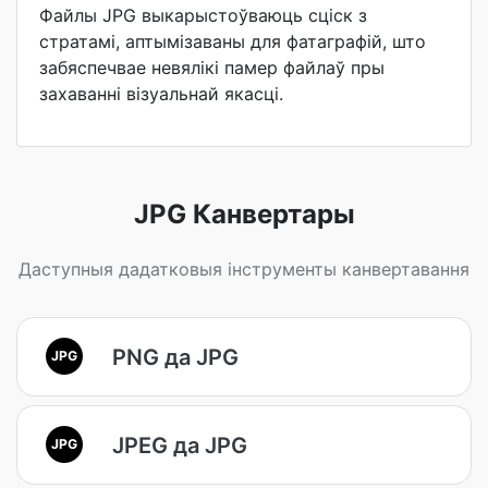
Файлы JPG выкарыстоўваюць сціск з
стратамі, аптымізаваны для фатаграфій, што
забяспечвае невялікі памер файлаў пры
захаванні візуальнай якасці.
JPG Канвертары
Даступныя дадатковыя інструменты канвертавання
PNG да JPG
JPG
JPEG да JPG
JPG