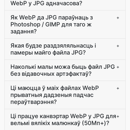
WebP у JPG адначасова?
Як WebP да JPG параўнаць з
+
Photoshop / GIMP для таго ж
задання?
Якая будзе раздзяляльнасць і
+
памеры майго файла JPG?
Наколькі малы можа быць файл JPG
+
без відавочных артэфактаў?
Ці маюцца ў маіх файлах WebP
+
прыватныя дадзеныя падчас
пераўтварэння?
Ці працуе канвэртар WebP у JPG для
+
вельмі вялікіх малюнкаў (50Мп+)?