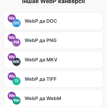
Іншае WebP канверсіі
We
WebP да DOC
DO
We
WebP да PNG
PN
We
WebP да MKV
MK
We
WebP да TIFF
TI
We
WebP да WebM
We