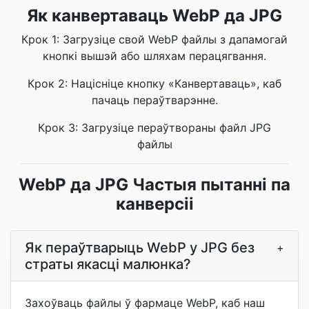
Як канвертаваць WebP да JPG
Крок 1: Загрузіце свой WebP файлы з дапамогай
кнопкі вышэй або шляхам перацягвання.
Крок 2: Націсніце кнопку «Канвертаваць», каб
пачаць пераўтварэнне.
Крок 3: Загрузіце пераўтвораны файл JPG
файлы
WebP да JPG Частыя пытанні па
канверсіі
Як пераўтварыць WebP у JPG без
+
страты якасці малюнка?
Захоўваць файлы ў фармаце WebP, каб наш