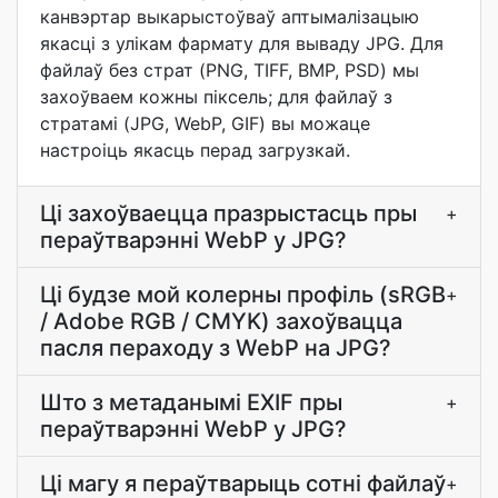
канвэртар выкарыстоўваў аптымалізацыю
якасці з улікам фармату для вываду JPG. Для
файлаў без страт (PNG, TIFF, BMP, PSD) мы
захоўваем кожны піксель; для файлаў з
стратамі (JPG, WebP, GIF) вы можаце
настроіць якасць перад загрузкай.
Ці захоўваецца празрыстасць пры
+
пераўтварэнні WebP у JPG?
Ці будзе мой колерны профіль (sRGB
+
/ Adobe RGB / CMYK) захоўвацца
пасля пераходу з WebP на JPG?
Што з метаданымі EXIF пры
+
пераўтварэнні WebP у JPG?
Ці магу я пераўтварыць сотні файлаў
+