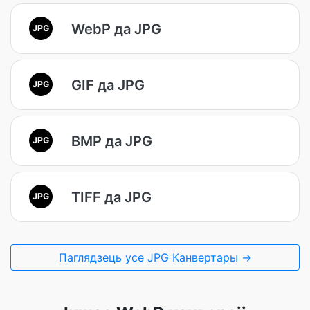
WebP да JPG
JPG
GIF да JPG
JPG
BMP да JPG
JPG
TIFF да JPG
JPG
Паглядзець усе JPG Канвертары →