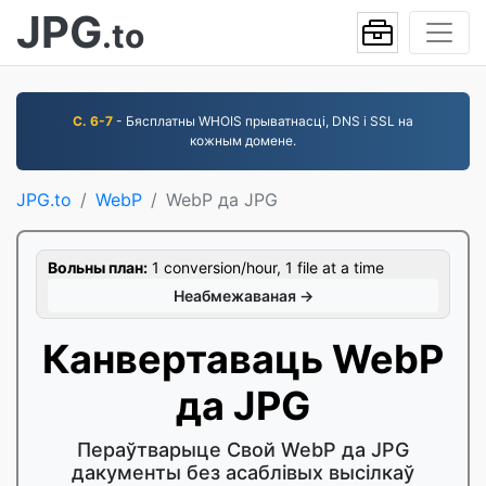
JPG
.to
С. 6-7
- Бясплатны WHOIS прыватнасці, DNS і SSL на
кожным домене.
JPG.to
WebP
WebP да JPG
Вольны план:
1 conversion/hour, 1 file at a time
Неабмежаваная →
Канвертаваць WebP
да JPG
Пераўтварыце Свой WebP да JPG
дакументы без асаблівых высілкаў