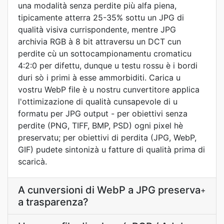
una modalità senza perdite più alfa piena,
tipicamente atterra 25-35% sottu un JPG di
qualità visiva currispondente, mentre JPG
archivia RGB à 8 bit attraversu un DCT cun
perdite cù un sottocampionamentu cromaticu
4:2:0 per difettu, dunque u testu rossu è i bordi
duri sò i primi à esse ammorbiditi. Carica u
vostru WebP file è u nostru cunvertitore applica
l'ottimizazione di qualità cunsapevole di u
formatu per JPG output - per obiettivi senza
perdite (PNG, TIFF, BMP, PSD) ogni pixel hè
preservatu; per obiettivi di perdita (JPG, WebP,
GIF) pudete sintonizà u fatture di qualità prima di
scaricà.
A cunversioni di WebP a JPG preserva
+
a trasparenza?