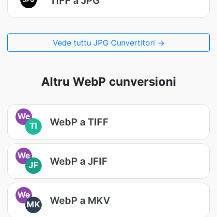
TIFF a JPG
Vede tuttu JPG Cunvertitori →
Altru WebP cunversioni
We
WebP a TIFF
TI
We
WebP a JFIF
JF
We
WebP a MKV
MK