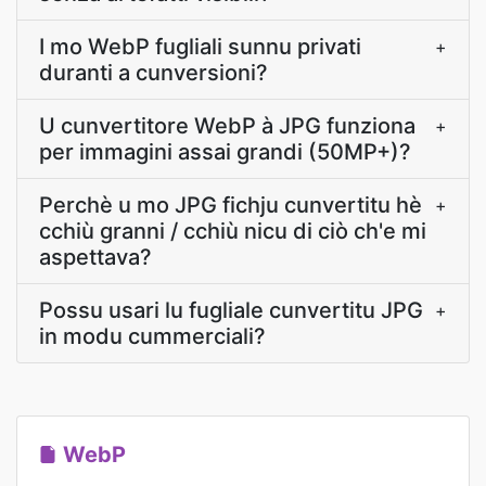
I mo WebP fugliali sunnu privati
+
duranti a cunversioni?
U cunvertitore WebP à JPG funziona
+
per immagini assai grandi (50MP+)?
Perchè u mo JPG fichju cunvertitu hè
+
cchiù granni / cchiù nicu di ciò ch'e mi
aspettava?
Possu usari lu fugliale cunvertitu JPG
+
in modu cummerciali?
WebP