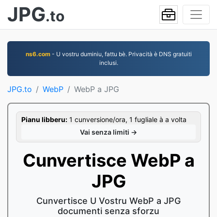
JPG
.to
ns6.com
- U vostru duminiu, fattu bè. Privacità è DNS gratuiti
inclusi.
JPG.to
WebP
WebP a JPG
Pianu libberu:
1 cunversione/ora, 1 fugliale à a volta
Vai senza limiti →
Cunvertisce WebP a
JPG
Cunvertisce U Vostru WebP a JPG
documenti senza sforzu