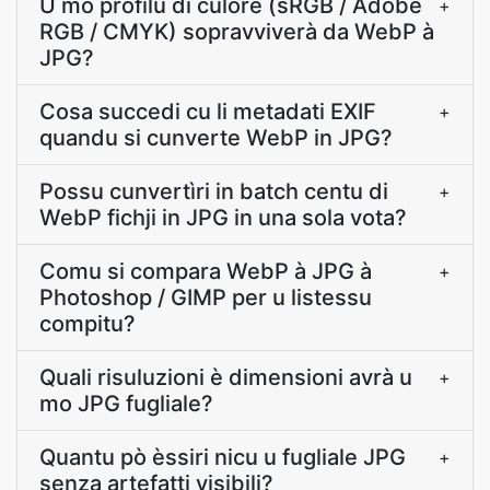
U mo profilu di culore (sRGB / Adobe
+
RGB / CMYK) sopravviverà da WebP à
JPG?
Cosa succedi cu li metadati EXIF
+
quandu si cunverte WebP in JPG?
Possu cunvertìri in batch centu di
+
WebP fichji in JPG in una sola vota?
Comu si compara WebP à JPG à
+
Photoshop / GIMP per u listessu
compitu?
Quali risuluzioni è dimensioni avrà u
+
mo JPG fugliale?
Quantu pò èssiri nicu u fugliale JPG
+
senza artefatti visibili?