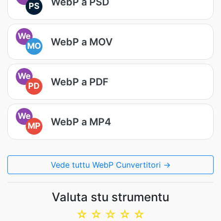
WebP a PSD
PS
We
WebP a MOV
MO
We
WebP a PDF
PD
We
WebP a MP4
MP
Vede tuttu WebP Cunvertitori →
Valuta stu strumentu
☆
☆
☆
☆
☆