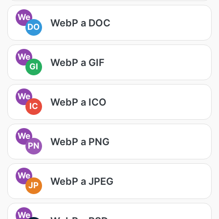
We
WebP a DOC
DO
We
WebP a GIF
GI
We
WebP a ICO
IC
We
WebP a PNG
PN
We
WebP a JPEG
JP
We