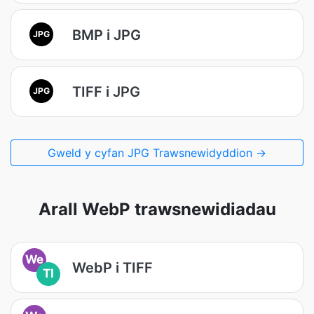
BMP i JPG
JPG
TIFF i JPG
JPG
Gweld y cyfan JPG Trawsnewidyddion →
Arall WebP trawsnewidiadau
We
WebP i TIFF
TI