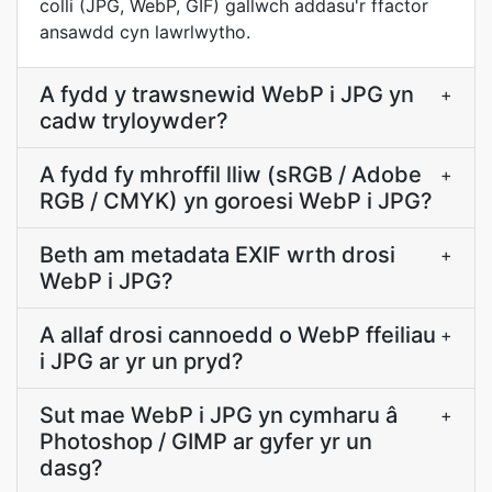
colli (JPG, WebP, GIF) gallwch addasu'r ffactor
ansawdd cyn lawrlwytho.
A fydd y trawsnewid WebP i JPG yn
+
cadw tryloywder?
A fydd fy mhroffil lliw (sRGB / Adobe
+
RGB / CMYK) yn goroesi WebP i JPG?
Beth am metadata EXIF wrth drosi
+
WebP i JPG?
A allaf drosi cannoedd o WebP ffeiliau
+
i JPG ar yr un pryd?
Sut mae WebP i JPG yn cymharu â
+
Photoshop / GIMP ar gyfer yr un
dasg?