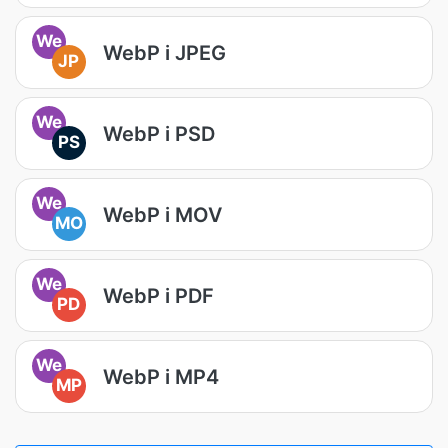
We
WebP i JPEG
JP
We
WebP i PSD
PS
We
WebP i MOV
MO
We
WebP i PDF
PD
We
WebP i MP4
MP