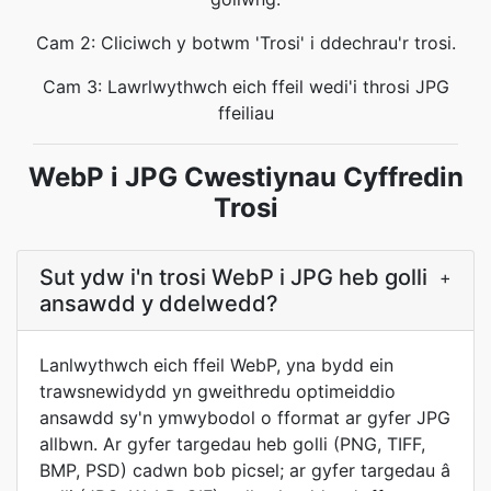
Cam 2: Cliciwch y botwm 'Trosi' i ddechrau'r trosi.
Cam 3: Lawrlwythwch eich ffeil wedi'i throsi JPG
ffeiliau
WebP i JPG Cwestiynau Cyffredin
Trosi
Sut ydw i'n trosi WebP i JPG heb golli
+
ansawdd y ddelwedd?
Lanlwythwch eich ffeil WebP, yna bydd ein
trawsnewidydd yn gweithredu optimeiddio
ansawdd sy'n ymwybodol o fformat ar gyfer JPG
allbwn. Ar gyfer targedau heb golli (PNG, TIFF,
BMP, PSD) cadwn bob picsel; ar gyfer targedau â