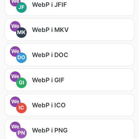
We
WebP i JFIF
JF
We
WebP i MKV
MK
We
WebP i DOC
DO
We
WebP i GIF
GI
We
WebP i ICO
IC
We
WebP i PNG
PN