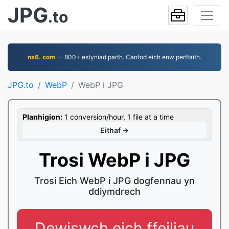
JPG
.to
ns6. com
— 800+ estyniad parth. Canfod eich enw perffaith.
JPG.to
WebP
WebP i JPG
Planhigion:
1 conversion/hour, 1 file at a time
Eithaf →
Trosi WebP i JPG
Trosi Eich WebP i JPG dogfennau yn
ddiymdrech
Dewiswch eich ffeiliau