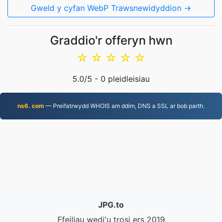
Gweld y cyfan WebP Trawsnewidyddion →
Graddio'r offeryn hwn
☆
☆
☆
☆
☆
5.0
/5 -
0
pleidleisiau
ns6. com
— Preifatrwydd WHOIS am ddim, DNS a SSL ar bob parth.
JPG.to
Ffeiliau wedi'u trosi ers 2019