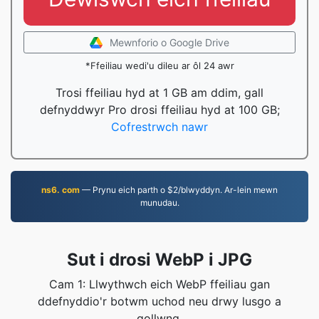
Mewnforio o Google Drive
*Ffeiliau wedi'u dileu ar ôl 24 awr
Trosi ffeiliau hyd at 1 GB am ddim, gall
defnyddwyr Pro drosi ffeiliau hyd at 100 GB;
Cofrestrwch nawr
ns6. com
— Prynu eich parth o $2/blwyddyn. Ar-lein mewn
munudau.
Sut i drosi WebP i JPG
Cam 1: Llwythwch eich WebP ffeiliau gan
ddefnyddio'r botwm uchod neu drwy lusgo a
gollwng.