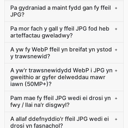
Pa gydraniad a maint fydd gan fy ffeil
+
JPG?
Pa mor fach y gall y ffeil JPG fod heb
+
arteffactau gweladwy?
A yw fy WebP ffeil yn breifat yn ystod
+
y trawsnewid?
A yw'r trawsnewidydd WebP i JPG yn
+
gweithio ar gyfer delweddau mawr
iawn (50MP+)?
Pam mae fy ffeil JPG wedi ei drosi yn
+
fwy / llai na'r disgwyl?
A allaf ddefnyddio'r ffeil JPG wedi ei
+
drosi yn fasnachol?