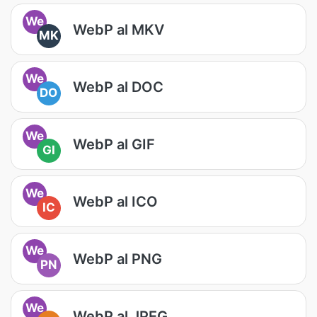
We
WebP al MKV
MK
We
WebP al DOC
DO
We
WebP al GIF
GI
We
WebP al ICO
IC
We
WebP al PNG
PN
We
WebP al JPEG