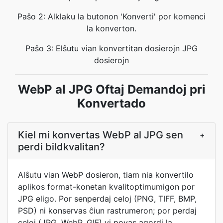
Paŝo 2: Alklaku la butonon 'Konverti' por komenci
la konverton.
Paŝo 3: Elŝutu vian konvertitan dosierojn JPG
dosierojn
WebP al JPG Oftaj Demandoj pri
Konvertado
Kiel mi konvertas WebP al JPG sen
+
perdi bildkvalitan?
Alŝutu vian WebP dosieron, tiam nia konvertilo
aplikos format-konetan kvalitoptimumigon por
JPG eligo. Por senperdaj celoj (PNG, TIFF, BMP,
PSD) ni konservas ĉiun rastrumeron; por perdaj
celoj (JPG, WebP, GIF) vi povas agordi la