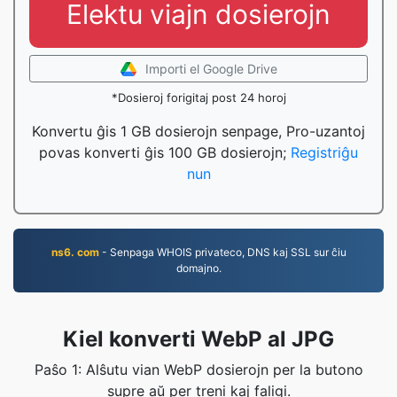
Elektu viajn dosierojn
Importi el Google Drive
*Dosieroj forigitaj post 24 horoj
Konvertu ĝis 1 GB dosierojn senpage, Pro-uzantoj
povas konverti ĝis 100 GB dosierojn;
Registriĝu
nun
ns6. com
- Senpaga WHOIS privateco, DNS kaj SSL sur ĉiu
domajno.
Kiel konverti WebP al JPG
Paŝo 1: Alŝutu vian WebP dosierojn per la butono
supre aŭ per treni kaj faligi.