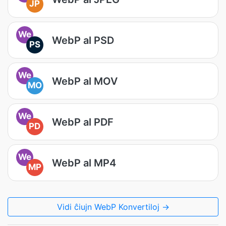
JP
We
WebP al PSD
PS
We
WebP al MOV
MO
We
WebP al PDF
PD
We
WebP al MP4
MP
Vidi ĉiujn WebP Konvertiloj →