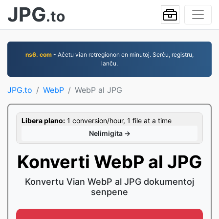
JPG
.to
ns6. com
- Aĉetu vian retregionon en minutoj. Serĉu, registru,
lanĉu.
JPG.to
WebP
WebP al JPG
Libera plano:
1 conversion/hour, 1 file at a time
Nelimigita →
Konverti WebP al JPG
Konvertu Vian WebP al JPG dokumentoj
senpene