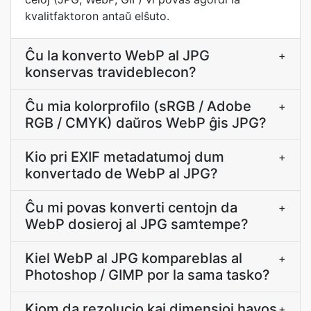
kvalitfaktoron antaŭ elŝuto.
Ĉu la konverto WebP al JPG
+
konservas travideblecon?
Ĉu mia kolorprofilo (sRGB / Adobe
+
RGB / CMYK) daŭros WebP ĝis JPG?
Kio pri EXIF metadatumoj dum
+
konvertado de WebP al JPG?
Ĉu mi povas konverti centojn da
+
WebP dosieroj al JPG samtempe?
Kiel WebP al JPG kompareblas al
+
Photoshop / GIMP por la sama tasko?
Kiom da rezolucio kaj dimensioj havos
+