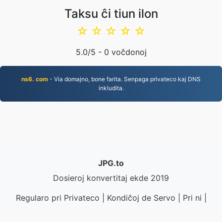
Taksu ĉi tiun ilon
☆
☆
☆
☆
☆
5.0
/5 -
0
voĉdonoj
ns6. com
- Via domajno, bone farita. Senpaga privateco kaj DNS
inkludita.
JPG.to
Dosieroj konvertitaj ekde 2019
Regularo pri Privateco
|
Kondiĉoj de Servo
|
Pri ni
|
Kontaktu nin
|
API
|
Ekzemploj
|
Instali aplikaĵon