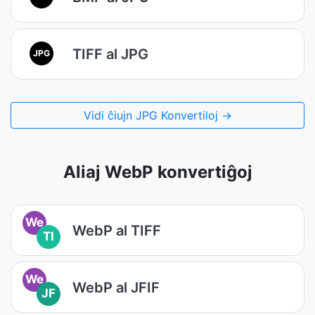
TIFF al JPG
JPG
Vidi ĉiujn JPG Konvertiloj →
Aliaj WebP konvertiĝoj
We
WebP al TIFF
TI
We
WebP al JFIF
JF