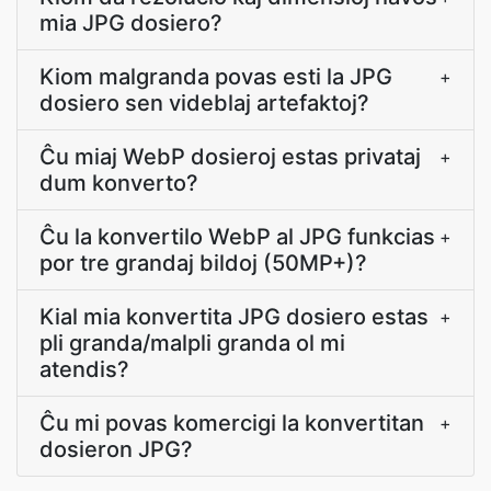
mia JPG dosiero?
Kiom malgranda povas esti la JPG
+
dosiero sen videblaj artefaktoj?
Ĉu miaj WebP dosieroj estas privataj
+
dum konverto?
Ĉu la konvertilo WebP al JPG funkcias
+
por tre grandaj bildoj (50MP+)?
Kial mia konvertita JPG dosiero estas
+
pli granda/malpli granda ol mi
atendis?
Ĉu mi povas komercigi la konvertitan
+
dosieron JPG?