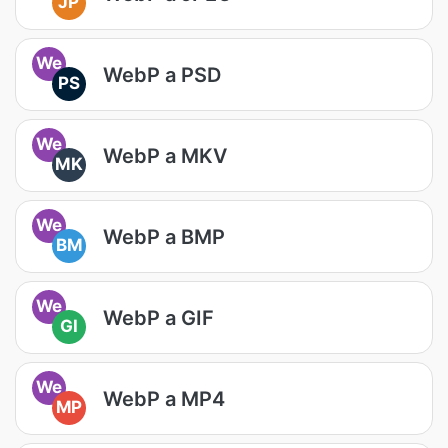
JP
We
WebP a PSD
PS
We
WebP a MKV
MK
We
WebP a BMP
BM
We
WebP a GIF
GI
We
WebP a MP4
MP