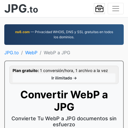
JPG
.to
ns6.com
— Privacidad WHOIS, DNS y SSL gratuitas en todos
los dominios.
JPG.to
WebP
WebP a JPG
Plan gratuito:
1 conversión/hora, 1 archivo a la vez
Ir ilimitado →
Convertir WebP a
JPG
Convierte Tu WebP a JPG documentos sin
esfuerzo