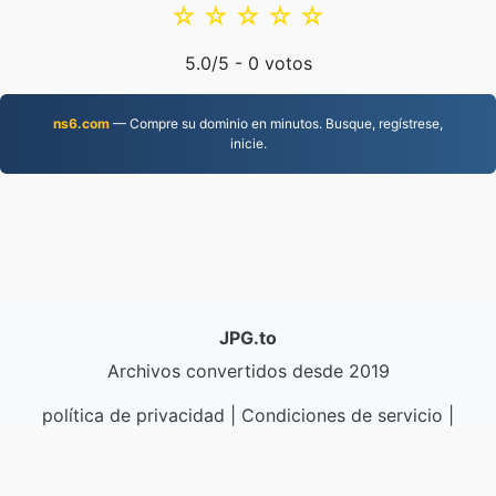
☆
☆
☆
☆
☆
5.0
/5 -
0
votos
ns6.com
— Compre su dominio en minutos. Busque, regístrese,
inicie.
JPG.to
Archivos convertidos desde 2019
política de privacidad
|
Condiciones de servicio
|
Sobre nosotros
|
Contáctenos
|
API
|
Muestras
|
Instalar aplicación