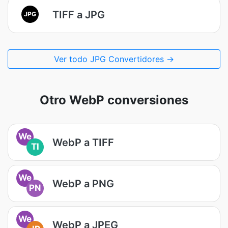
TIFF a JPG
JPG
Ver todo JPG Convertidores →
Otro WebP conversiones
We
WebP a TIFF
TI
We
WebP a PNG
PN
We
WebP a JPEG