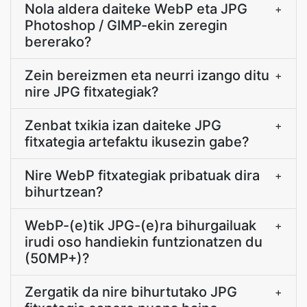
Nola aldera daiteke WebP eta JPG
+
Photoshop / GIMP-ekin zeregin
bererako?
Zein bereizmen eta neurri izango ditu
+
nire JPG fitxategiak?
Zenbat txikia izan daiteke JPG
+
fitxategia artefaktu ikusezin gabe?
Nire WebP fitxategiak pribatuak dira
+
bihurtzean?
WebP-(e)tik JPG-(e)ra bihurgailuak
+
irudi oso handiekin funtzionatzen du
(50MP+)?
Zergatik da nire bihurtutako JPG
+