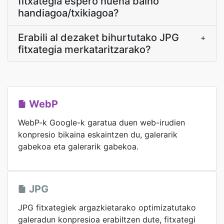
fitxategia espero nuena baino
handiagoa/txikiagoa?
Erabili al dezaket bihurtutako JPG
+
fitxategia merkataritzarako?
WebP
WebP-k Google-k garatua duen web-irudien
konpresio bikaina eskaintzen du, galerarik
gabekoa eta galerarik gabekoa.
JPG
JPG fitxategiek argazkietarako optimizatutako
galeradun konpresioa erabiltzen dute, fitxategi