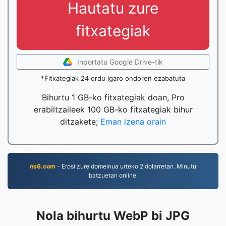
Hautatu zure
fitxategiak
Inportatu Google Drive-tik
*Fitxategiak 24 ordu igaro ondoren ezabatuta
Bihurtu 1 GB-ko fitxategiak doan, Pro
erabiltzaileek 100 GB-ko fitxategiak bihur
ditzakete;
Eman izena orain
ns6.com
- Erosi zure domeinua urteko 2 dolarretan. Minutu
batzuetan online.
Nola bihurtu WebP bi JPG