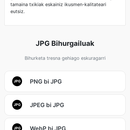
tamaina txikiak eskainiz ikusmen-kalitateari
eutsiz.
JPG Bihurgailuak
Bihurketa tresna gehiago eskuragarri
PNG bi JPG
JPG
JPEG bi JPG
JPG
WebP bi JPG
JPG