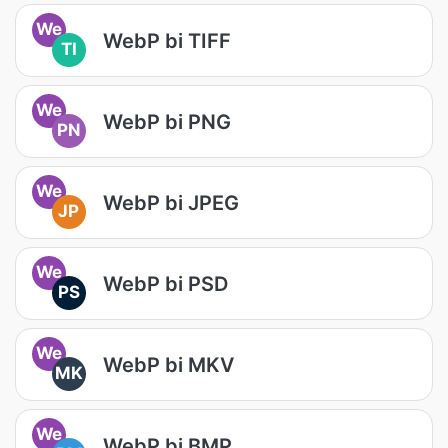
We
WebP bi TIFF
TI
We
WebP bi PNG
PN
We
WebP bi JPEG
JP
We
WebP bi PSD
PS
We
WebP bi MKV
MK
We
WebP bi BMP