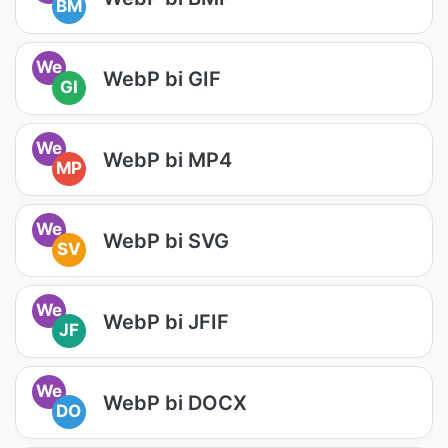
BM
We
WebP bi GIF
GI
We
WebP bi MP4
MP
We
WebP bi SVG
SV
We
WebP bi JFIF
JF
We
WebP bi DOCX
DO