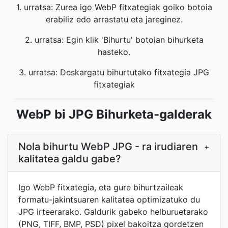
1. urratsa: Zurea igo WebP fitxategiak goiko botoia
erabiliz edo arrastatu eta jareginez.
2. urratsa: Egin klik 'Bihurtu' botoian bihurketa
hasteko.
3. urratsa: Deskargatu bihurtutako fitxategia JPG
fitxategiak
WebP bi JPG Bihurketa-galderak
Nola bihurtu WebP JPG - ra irudiaren
+
kalitatea galdu gabe?
Igo WebP fitxategia, eta gure bihurtzaileak
formatu-jakintsuaren kalitatea optimizatuko du
JPG irteerarako. Galdurik gabeko helburuetarako
(PNG, TIFF, BMP, PSD) pixel bakoitza gordetzen