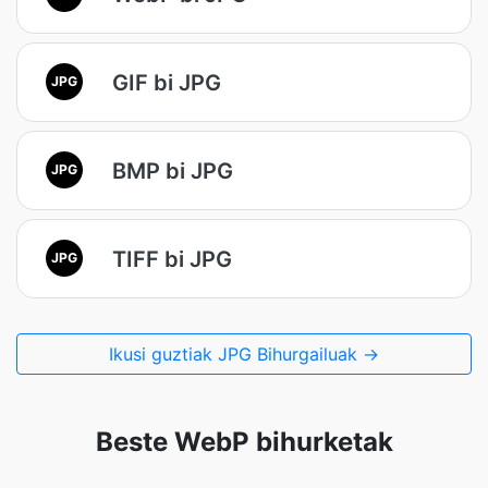
GIF bi JPG
JPG
BMP bi JPG
JPG
TIFF bi JPG
JPG
Ikusi guztiak JPG Bihurgailuak →
Beste WebP bihurketak