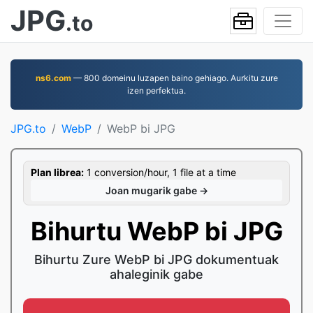
JPG
.to
ns6.com
— 800 domeinu luzapen baino gehiago. Aurkitu zure
izen perfektua.
JPG.to
WebP
WebP bi JPG
Plan librea:
1 conversion/hour, 1 file at a time
Joan mugarik gabe →
Bihurtu WebP bi JPG
Bihurtu Zure WebP bi JPG dokumentuak
ahaleginik gabe