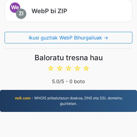
We
WebP bi ZIP
ZI
Ikusi guztiak WebP Bihurgailuak →
Baloratu tresna hau
☆
☆
☆
☆
☆
5.0
/5 -
0
boto
ns6.com
- WHOIS pribatutasun doakoa, DNS eta SSL domeinu
guztietan.