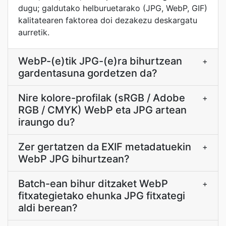
dugu; galdutako helburuetarako (JPG, WebP, GIF)
kalitatearen faktorea doi dezakezu deskargatu
aurretik.
WebP-(e)tik JPG-(e)ra bihurtzean
+
gardentasuna gordetzen da?
Nire kolore-profilak (sRGB / Adobe
+
RGB / CMYK) WebP eta JPG artean
iraungo du?
Zer gertatzen da EXIF metadatuekin
+
WebP JPG bihurtzean?
Batch-ean bihur ditzaket WebP
+
fitxategietako ehunka JPG fitxategi
aldi berean?