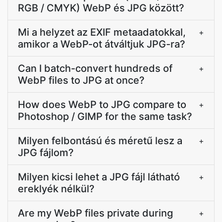
RGB / CMYK) WebP és JPG között?
Mi a helyzet az EXIF metaadatokkal,
+
amikor a WebP-ot átváltjuk JPG-ra?
Can I batch-convert hundreds of
+
WebP files to JPG at once?
How does WebP to JPG compare to
+
Photoshop / GIMP for the same task?
Milyen felbontású és méretű lesz a
+
JPG fájlom?
Milyen kicsi lehet a JPG fájl látható
+
ereklyék nélkül?
Are my WebP files private during
+