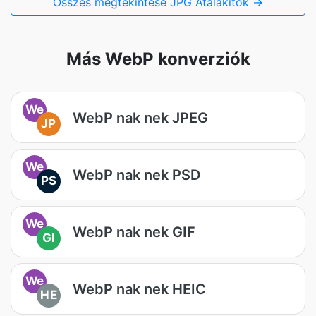
Összes megtekintése JPG Átalakítók →
Más WebP konverziók
We
WebP nak nek JPEG
JP
We
WebP nak nek PSD
PS
We
WebP nak nek GIF
GI
We
WebP nak nek HEIC
HE