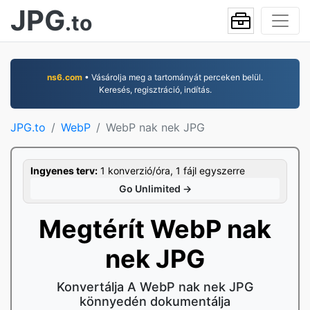
JPG
.to
ns6.com
• Vásárolja meg a tartományát perceken belül.
Keresés, regisztráció, indítás.
JPG.to
WebP
WebP nak nek JPG
Ingyenes terv:
1 konverzió/óra, 1 fájl egyszerre
Go Unlimited →
Megtérít WebP nak
nek JPG
Konvertálja A WebP nak nek JPG
könnyedén dokumentálja