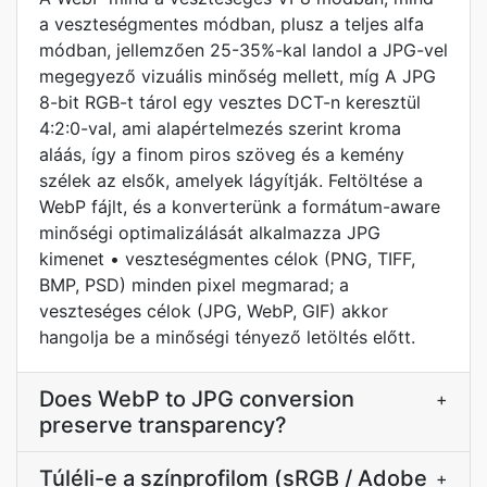
a veszteségmentes módban, plusz a teljes alfa
módban, jellemzően 25-35%-kal landol a JPG-vel
megegyező vizuális minőség mellett, míg A JPG
8-bit RGB-t tárol egy vesztes DCT-n keresztül
4:2:0-val, ami alapértelmezés szerint kroma
aláás, így a finom piros szöveg és a kemény
szélek az elsők, amelyek lágyítják. Feltöltése a
WebP fájlt, és a konverterünk a formátum-aware
minőségi optimalizálását alkalmazza JPG
kimenet • veszteségmentes célok (PNG, TIFF,
BMP, PSD) minden pixel megmarad; a
veszteséges célok (JPG, WebP, GIF) akkor
hangolja be a minőségi tényező letöltés előtt.
Does WebP to JPG conversion
+
preserve transparency?
Túléli-e a színprofilom (sRGB / Adobe
+