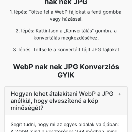
nak nek JPG
1. lépés: Töltse fel a WebP fájlokat a fenti gombbal
vagy húzással.
2. lépés: Kattintson a „Konvertálás” gombra a
konvertálás megkezdéséhez.
3. lépés: Töltse le a konvertált fájlt JPG fájlokat
WebP nak nek JPG Konverziós
GYIK
Hogyan lehet átalakítani WebP a JPG
+
anélkül, hogy elveszítené a kép
minőségét?
Segít tudni, hogy mi az egyes oldalak valójában:
A WebP mind a veszteséges VP8 módban, mind