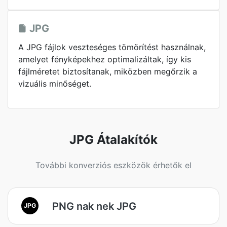
JPG
A JPG fájlok veszteséges tömörítést használnak,
amelyet fényképekhez optimalizáltak, így kis
fájlméretet biztosítanak, miközben megőrzik a
vizuális minőséget.
JPG Átalakítók
További konverziós eszközök érhetők el
PNG nak nek JPG
JPG