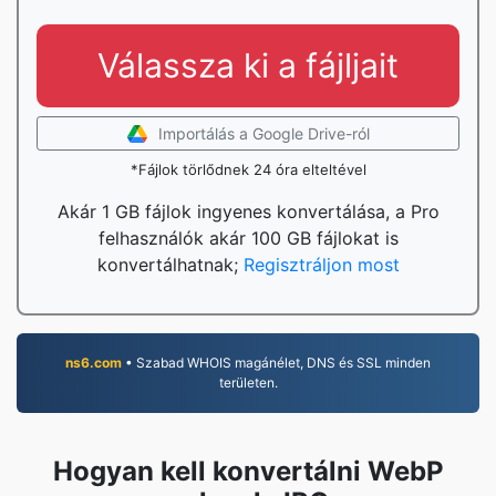
Válassza ki a fájljait
Importálás a Google Drive-ról
*Fájlok törlődnek 24 óra elteltével
Akár 1 GB fájlok ingyenes konvertálása, a Pro
felhasználók akár 100 GB fájlokat is
konvertálhatnak;
Regisztráljon most
ns6.com
• Szabad WHOIS magánélet, DNS és SSL minden
területen.
Hogyan kell konvertálni WebP