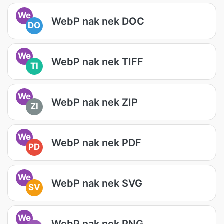
We
WebP nak nek DOC
DO
We
WebP nak nek TIFF
TI
We
WebP nak nek ZIP
ZI
We
WebP nak nek PDF
PD
We
WebP nak nek SVG
SV
We
WebP nak nek PNG