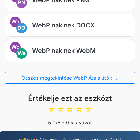
PN
We
WebP nak nek DOCX
DO
We
WebP nak nek WebM
We
Összes megtekintése WebP Átalakítók →
Értékelje ezt az eszközt
☆
☆
☆
☆
☆
5.0
/5 -
0
szavazat
ns6.com
~ A tartomány, jól. Ingyenes magánélet és DNS-t